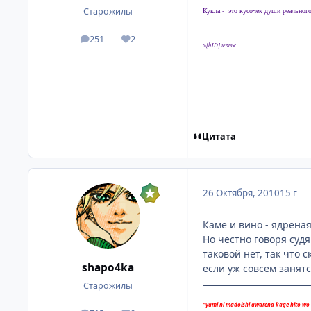
Старожилы
Кукла - это кусочек души реальног
251
2
посты
Репутация
>[bJD] team<
Цитата
26 Октября, 2010
15 г
Каме и вино - ядреная 
Но честно говоря суд
таковой нет, так что 
shapo4ka
если уж совсем занятс
Старожилы
"yami ni madoishi awarena kage hito wo