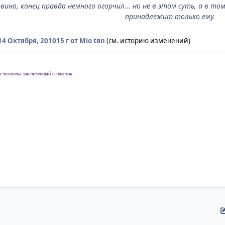
ино, конец правда немного огорчил... но не в этом суть, а в том
принадлежит только ему.
14 Октября, 2010
15 г
от Mio tяn
(см. историю изменений)
о человека заключенный в пластик...