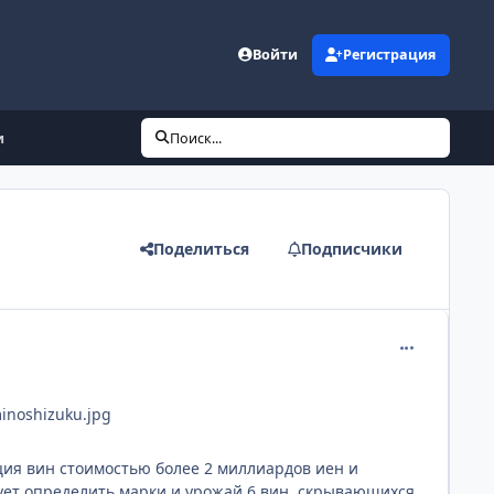
Войти
Регистрация
и
Поиск...
Поделиться
Подписчики
comment_256
inoshizuku.jpg
ция вин стоимостью более 2 миллиардов иен и
ует определить марки и урожай 6 вин, скрывающихся