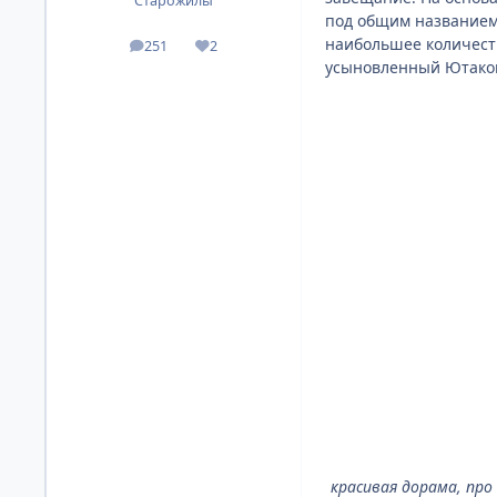
Старожилы
под общим названием 
наибольшее количеств
251
2
посты
Репутация
усыновленный Ютакой 
красивая дорама, про