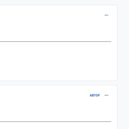
comment_257
comment_257
АВТОР