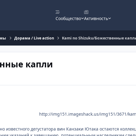
Сообщество
Активность
ьмы
Дорама / Live action
Kami no Shizuku/Божественные капл
енные капли
http://img151.imageshack.us/img151/3671/kam
о известного дегустатора вин Канзаки Ютака остаются коллек
ании указаний к завещанию, потенциальным наследникам след