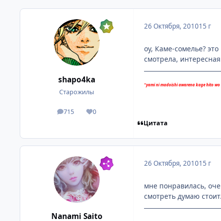
26 Октября, 2010
15 г
оу, Каме-сомелье? это
смотрела, интересная
shapo4ka
"yami ni madoishi awarena kage hito wo
Старожилы
715
0
посты
Репутация
Цитата
26 Октября, 2010
15 г
мне понравилась, оче
смотреть думаю стоит
Nanami Saito