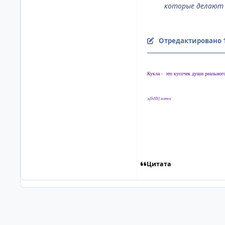
которые делают в
Отредактировано
Кукла - это кусочек души реальног
>[bJD] team<
Цитата