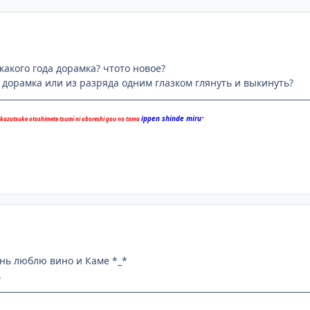
 какого года дорамка? чтото новое?
 дорамка или из разряда одним глазком глянуть и выкинуть?
ippen shinde miru
 kazutsuke otoshimete tsumi ni oboreshi gou no tama
"
нь люблю вино и Каме *_*
.