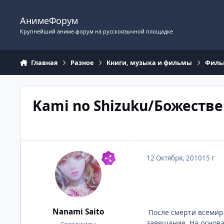
Перейти к содержимому
АнимеФорум
Крупнейший аниме-форум на русскоязычной площадке
Главная
Разное
Книги, музыка и фильмы
Фил
Kami no Shizuku/Божеств
12 Октября, 2010
15 г
Nanami Saito
После смерти всемирн
завещание. На основ