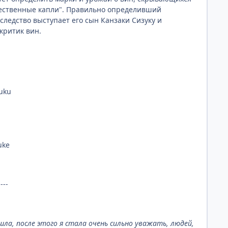
ожественные капли". Правильно определивший
следство выступает его сын Канзаки Сизуку и
критик вин.
uku
uke
----
шла, после этого я стала очень сильно уважать, людей,