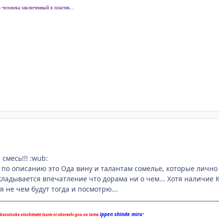
о человека заключенный в пластик...
смесь!!! :wub:
я по описанию это Ода вину и талантам сомелье, которые лично
складывается впечатление что дорама ни о чем... Хотя наличие 
я не чем будут тогда и посмотрю...
ippen shinde miru
 kazutsuke otoshimete tsumi ni oboreshi gou no tama
"