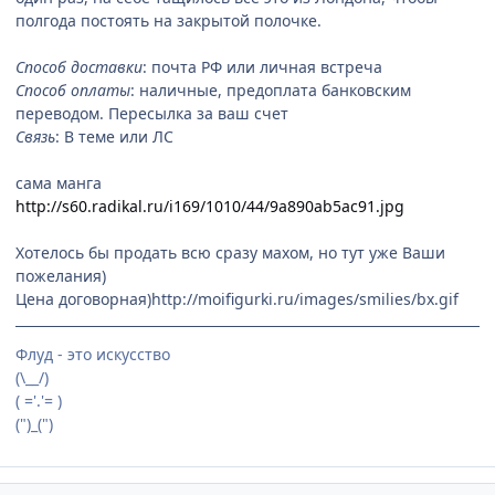
полгода постоять на закрытой полочке.
Способ доставки
: почта РФ или личная встреча
Способ оплаты
: наличные, предоплата банковским
переводом. Пересылка за ваш счет
Связь
: В теме или ЛС
сама манга
http://s60.radikal.ru/i169/1010/44/9a890ab5ac91.jpg
Хотелось бы продать всю сразу махом, но тут уже Ваши
пожелания)
Цена договорная)
http://moifigurki.ru/images/smilies/bx.gif
Флуд - это искусство
(\__/)
( ='.'= )
(")_(")