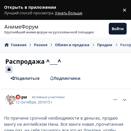
Перейти к содержимому
Открыть в приложении
×
З
Лучший способ просмотра.
Узнать больше
.
АнимеФорум
Войти
Крупнейший аниме-форум на русскоязычной площадке
Главная
Разное
Обмен и продажа
Продам
Распр
Распродажа ^___^
Поделиться
Подписчики
comment_2563846
Статистика автора
Оори
Активные участники
12 Октября, 2010
15 г
По причине срочной необходимости в деньгах, продаю
мангу на английском Нана. Вся манга новая ,прочитанная
один раз, на себе тащилось все это из Лондона, чтобы