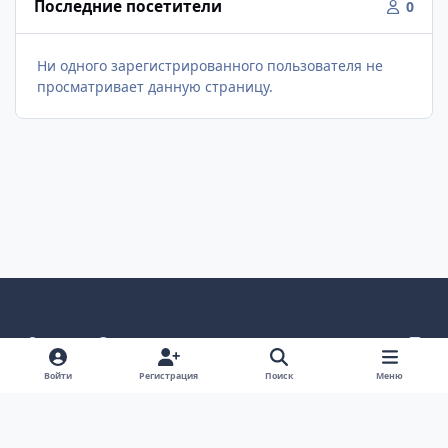
Последние посетители
0
Ни одного зарегистрированного пользователя не
просматривает данную страницу.
Светлый режим
Темный режим
Как в системе
v
k
Язык
Политика конфиденциальности
Войти
Регистрация
Поиск
Меню
Связаться с нами
Cookies
project25
Powered by
Invision Community