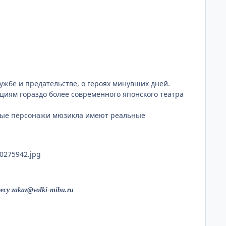
ужбе и предательстве, о героях минувших дней.
циям гораздо более современного японского театра
лавные персонажи мюзикла имеют реальные
/60275942.jpg
су zakaz@volki-mibu.ru