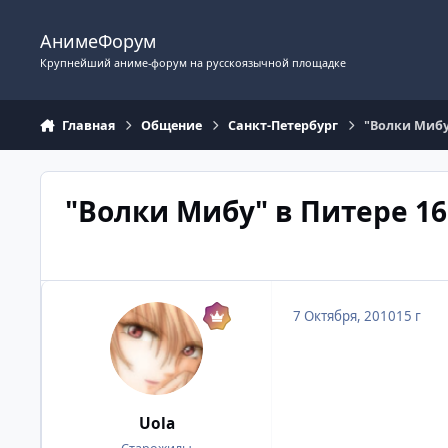
Перейти к содержимому
АнимеФорум
Крупнейший аниме-форум на русскоязычной площадке
Главная
Общение
Санкт-Петербург
"Волки Мибу
"Волки Мибу" в Питере 16
7 Октября, 2010
15 г
Uola