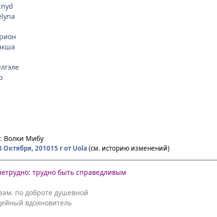
Enyd
elyna
арион
акша
Элгэле
р
е:
Волки Мибу
8 Октября, 2010
15 г
от Uola
(см. историю изменений)
нетрудно: трудно быть справедливым
- зам. по доброте душевной
 идейный вдохновитель