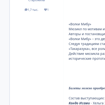
Старожилы
1,7 тыс.
1
посты
Репутация
«Волки Мибу»
Мюзикл по мотивам ис
Авторы и постановщик
«Волки Мибу» – это д
Следуя традициям ста
«Такаразука», все ро
Действие мюзикла раз
исторические протот
Билеты можно приобрести
Состав выступающих:
Кондо Исами
- Хельга