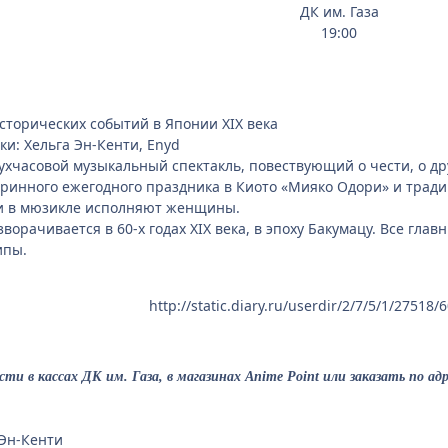
ДК им. Газа
19:00
торических событий в Японии XIX века
и: Хельга Эн-Кенти, Enyd
вухчасовой музыкальный спектакль, повествующий о чести, о др
ринного ежегодного праздника в Киото «Мияко Одори» и тради
ли в мюзикле исполняют женщины.
ворачивается в 60-х годах XIX века, в эпоху Бакумацу. Все г
ипы.
http://static.diary.ru/userdir/2/7/5/1/27518
 в кассах ДК им. Газа, в магазинах Anime Point или заказать по адре
 Эн-Кенти