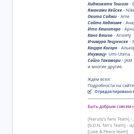
Хиджиката Тошизо
- 
Яманами Кейске
- Nik
Окита Соджи
- Ame
Сайто Хаджиме
- Ан
Ито Кашитаро
- Арн
Кано Вашио
- Anxiety
Ичимура Тецуноске
- 
Кацура Когоро
- Алько
Икумацу
- Umi-Utena
Сайго Такамори
- JAM
и многие другие.
Ждём всех!
Подробности на сайт
Отредактировано
Быть добрым совсем 
[Naruto's fans Team] 
[b.O.N. fan's Team] -
[Love & Peace team]