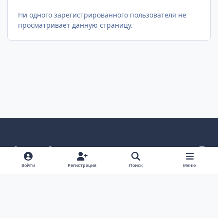
Ни одного зарегистрированного пользователя не
просматривает данную страницу.
Светлый режим
Темный режим
Как в системе
v
k
Язык
Политика конфиденциальности
Войти
Регистрация
Поиск
Меню
Связаться с нами
Cookies
project25
Powered by
Invision Community