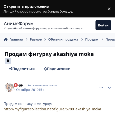
Перейти к содержимому
Открыть в приложении
×
З
Лучший способ просмотра.
Узнать больше
.
АнимеФорум
Войти
Крупнейший аниме-форум на русскоязычной площадке
Главная
Разное
Обмен и продажа
Продам
Прод
Продам фигурку akashiya moka
Поделиться
Подписчики
comment_2557645
Статистика автора
Оори
Активные участники
4 Октября, 2010
15 г
Продам вот такую фигурку:
http://myfigurecollection.net/figure/5780_akashiya_moka