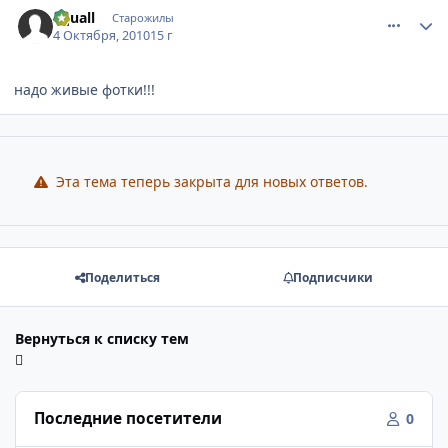
comment_2558051
Статистика автора
Squall
Старожилы
4 Октября, 2010
15 г
надо живые фотки!!!
Эта тема теперь закрыта для новых ответов.
Поделиться
Подписчики
Вернуться к списку тем
Последние посетители
0