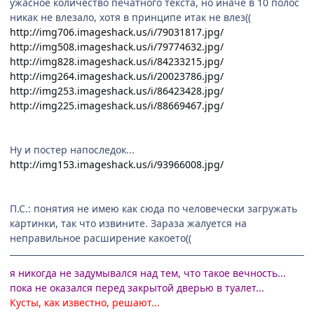
ужасное количество печатного текста, но иначе в 10 полос
никак не влезало, хотя в принципе итак не влез((
http://img706.imageshack.us/i/79031817.jpg/
http://img508.imageshack.us/i/79774632.jpg/
http://img828.imageshack.us/i/84233215.jpg/
http://img264.imageshack.us/i/20023786.jpg/
http://img253.imageshack.us/i/86423428.jpg/
http://img225.imageshack.us/i/88669467.jpg/
Ну и постер напоследок...
http://img153.imageshack.us/i/93966008.jpg/
П.С.: понятия не имею как сюда по человечески загружать
картинки, так что извините. Зараза жалуется на
неправильное расширение какоето((
я никогда не задумывался над тем, что такое вечность...
пока не оказался перед закрытой дверью в туалет...
Кусты, как известно, решают...