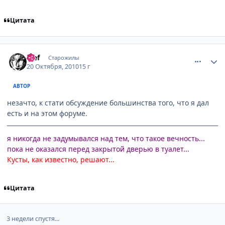
Цитата
comment_2569848
Статистика автора
ђief
Старожилы
20 Октября, 2010
15 г
АВТОР
незачто, к стати обсуждение большинства того, что я дал
есть и на этом форуме.
я никогда не задумывался над тем, что такое вечность...
пока не оказался перед закрытой дверью в туалет...
Кусты, как известно, решают...
Цитата
3 недели спустя...