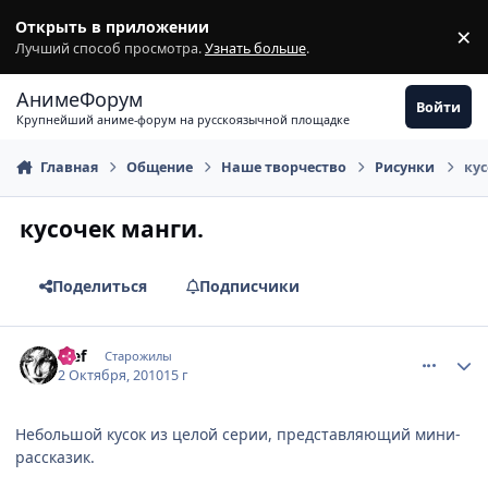
Перейти к содержимому
Открыть в приложении
×
З
Лучший способ просмотра.
Узнать больше
.
АнимеФорум
Войти
Крупнейший аниме-форум на русскоязычной площадке
Главная
Общение
Наше творчество
Рисунки
кус
кусочек манги.
Поделиться
Подписчики
comment_2555589
Статистика автора
ђief
Старожилы
2 Октября, 2010
15 г
Небольшой кусок из целой серии, представляющий мини-
рассказик.