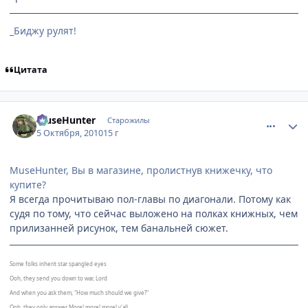
_Биджу рулят!
Цитата
comment_2558509
Статистика автора
MuseHunter
Старожилы
5 Октября, 2010
15 г
MuseHunter, Вы в магазине, пролистнув книжечку, что
купите?
Я всегда прочитываю пол-главы по диагонали. Потому как
судя по тому, что сейчас выложено на полках книжных, чем
прилизанней рисунок, тем банальней сюжет.
Some folks inherit star spangled eyes
Ooh, they send you down to war, Lord
And when you ask them, "How much should we give?"
Ooh, they only answer More! more! more! y'all