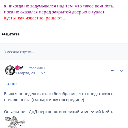
я никогда не задумывался над тем, что такое вечность...
пока не оказался перед закрытой дверью в туалет...
Кусты, как известно, решают...
Цитата
3 месяца спустя...
comment_2637335
Статистика автора
ђief
Старожилы
1 Марта, 2011
15 г
АВТОР
Взялся переделывать то безобразие, что представил в
начале поста.(см. картинку посередине)
Остальное - ДнД персонаж и великий и могучий Кейн.