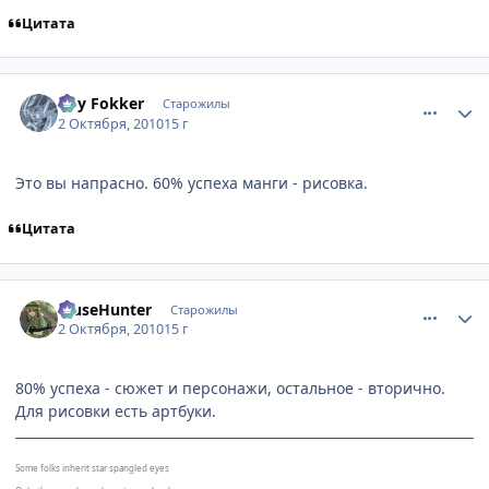
Цитата
comment_2555743
Статистика автора
Roy Fokker
Старожилы
2 Октября, 2010
15 г
Это вы напрасно. 60% успеха манги - рисовка.
Цитата
comment_2555893
Статистика автора
MuseHunter
Старожилы
2 Октября, 2010
15 г
80% успеха - сюжет и персонажи, остальное - вторично.
Для рисовки есть артбуки.
Some folks inherit star spangled eyes