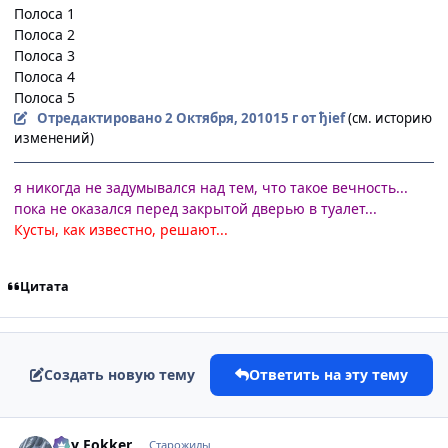
Полоса 1
Полоса 2
Полоса 3
Полоса 4
Полоса 5
Отредактировано
2 Октября, 2010
15 г
от ђief
(см. историю
изменений)
я никогда не задумывался над тем, что такое вечность...
пока не оказался перед закрытой дверью в туалет...
Кусты, как известно, решают...
Цитата
Создать новую тему
Ответить на эту тему
comment_2555668
Статистика автора
Roy Fokker
Старожилы