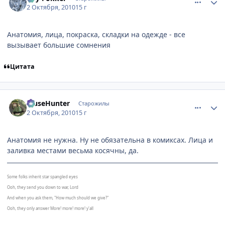
2 Октября, 2010
15 г
Анатомия, лица, покраска, складки на одежде - все
вызывает большие сомнения
Цитата
comment_2555691
Статистика автора
MuseHunter
Старожилы
2 Октября, 2010
15 г
Анатомия не нужна. Ну не обязательна в комиксах. Лица и
заливка местами весьма косячны, да.
Some folks inherit star spangled eyes
Ooh, they send you down to war, Lord
And when you ask them, "How much should we give?"
Ooh, they only answer More! more! more! y'all