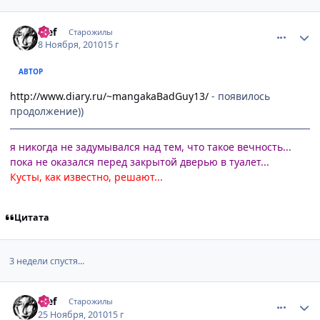
comment_2582032
Статистика автора
ђief
Старожилы
8 Ноября, 2010
15 г
АВТОР
http://www.diary.ru/~mangakaBadGuy13/
- появилось
продолжение))
я никогда не задумывался над тем, что такое вечность...
пока не оказался перед закрытой дверью в туалет...
Кусты, как известно, решают...
Цитата
3 недели спустя...
comment_2591664
Статистика автора
ђief
Старожилы
25 Ноября, 2010
15 г