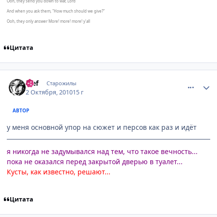
Ooh, they send you down to war, Lord
And when you ask them, "How much should we give?"
Ooh, they only answer More! more! more! y'all
Цитата
comment_2555930
Статистика автора
ђief
Старожилы
2 Октября, 2010
15 г
АВТОР
у меня основной упор на сюжет и персов как раз и идёт
я никогда не задумывался над тем, что такое вечность...
пока не оказался перед закрытой дверью в туалет...
Кусты, как известно, решают...
Цитата