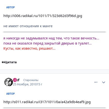
АВТОР
http://i006.radikal.ru/1011/71/323d62d3f96d.jpg
не имеет отношения к манге
я никогда не задумывался над тем, что такое вечность...
пока не оказался перед закрытой дверью в туалет...
Кусты, как известно, решают...
Цитата
comment_2591882
Статистика автора
ђief
Старожилы
25 Ноября, 2010
15 г
АВТОР
http://s011.radikal.ru/i317/1011/0a/a42a9db4eaf9.jpg