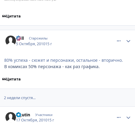
Цитата
comment_2558528
Статистика автора
null
Старожилы
5 Октября, 2010
15 г
80% успеха - сюжет и персонажи, остальное - вторично.
В комиксах 50% персонажа - как раз графика.
Цитата
2 недели спустя...
comment_2566826
Статистика автора
Agutin
Участники
17 Октября, 2010
15 г