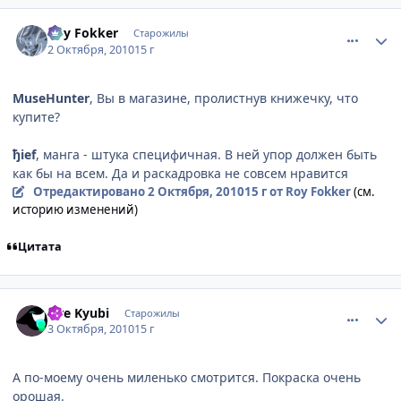
comment_2555938
Статистика автора
Roy Fokker
Старожилы
2 Октября, 2010
15 г
MuseHunter
, Вы в магазине, пролистнув книжечку, что
купите?
ђief
, манга - штука специфичная. В ней упор должен быть
как бы на всем. Да и раскадровка не совсем нравится
Отредактировано
2 Октября, 2010
15 г
от Roy Fokker
(см.
историю изменений)
Цитата
comment_2556593
Статистика автора
Fire Kyubi
Старожилы
3 Октября, 2010
15 г
А по-моему очень миленько смотрится. Покраска очень
орошая.