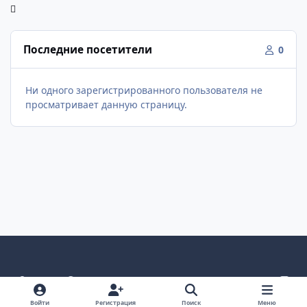
Последние посетители
0
Ни одного зарегистрированного пользователя не
просматривает данную страницу.
Светлый режим
Темный режим
Как в системе
v
k
Язык
Политика конфиденциальности
Войти
Регистрация
Поиск
Меню