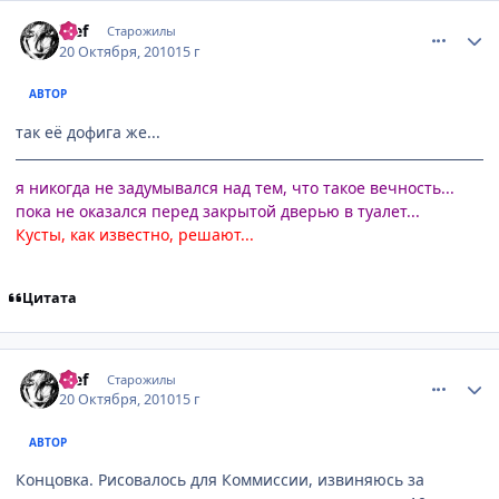
comment_2569810
Статистика автора
ђief
Старожилы
20 Октября, 2010
15 г
АВТОР
так её дофига же...
я никогда не задумывался над тем, что такое вечность...
пока не оказался перед закрытой дверью в туалет...
Кусты, как известно, решают...
Цитата
comment_2569832
Статистика автора
ђief
Старожилы
20 Октября, 2010
15 г
АВТОР
Концовка. Рисовалось для Коммиссии, извиняюсь за