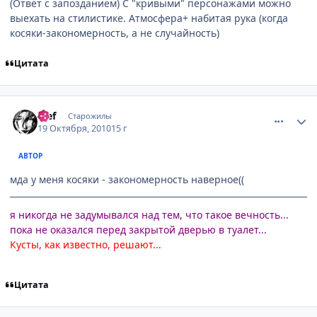
(Ответ с запозданием) С "кривыми" персонажами можно
выехать на стилистике. Атмосфера+ набитая рука (когда
косяки-закономерность, а не случайность)
Цитата
comment_2569103
Статистика автора
ђief
Старожилы
19 Октября, 2010
15 г
АВТОР
мда у меня косяки - закономерность наверное((
я никогда не задумывался над тем, что такое вечность...
пока не оказался перед закрытой дверью в туалет...
Кусты, как известно, решают...
Цитата