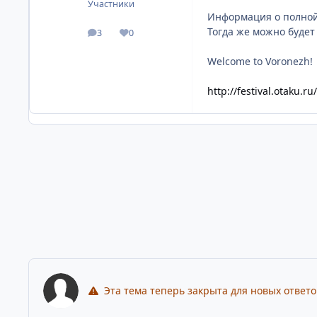
Участники
Информация о полной 
Тогда же можно будет
3
0
посты
Репутация
Welcome to Voronezh!
http://festival.otaku.ru/
Эта тема теперь закрыта для новых ответо