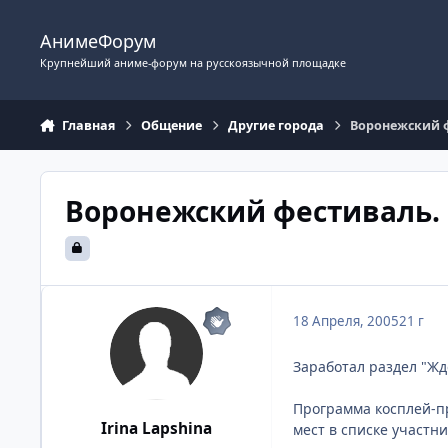
Перейти к содержимому
АнимеФорум
Крупнейший аниме-форум на русскоязычной площадке
Главная
Общение
Другие города
Воронежский ф
Воронежский фестиваль. 1
18 Апреля, 2005
21 г
Заработал раздел "Жд
Программа косплей-пр
Irina Lapshina
мест в списке участни