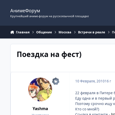
Перейти к содержимому
АнимеФорум
Крупнейший аниме-форум на русскоязычной площадке
Главная
Общение
Москва
Встречи в реале
П
Поездка на фест)
10 Февраля, 2010
16 г
22 февраля в Питере 
Еду одна и в первый р
Поэтому срочно ищу ко
Yashma
Кто со мной?)
Ссылка в контакте -
ht