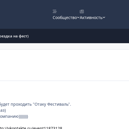
Сообщество
Активность
оездка на фест)
будет проходить "Отаку Фестиваль".
аз)
мпанию))))))))
tp://vkontakte.ru/event11873128