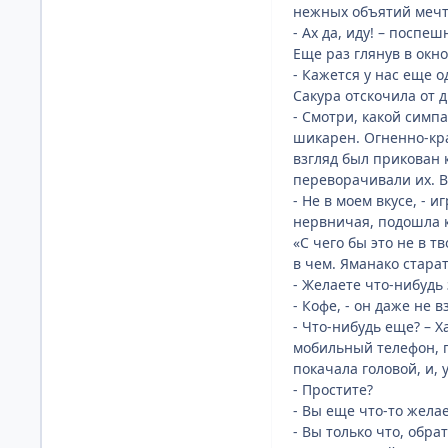
нежных объятий мечт
- Ах да, иду! – поспе
Еще раз глянув в окн
- Кажется у нас еще о
Сакура отскочила от д
- Смотри, какой симпа
шикарен. Огненно-кр
взгляд был прикован 
переворачивали их. В
- Не в моем вкусе, - 
нервничая, подошла к
«С чего бы это не в т
в чем. Яманако стара
- Желаете что-нибудь
- Кофе, - он даже не 
- Что-нибудь еще? – Х
мобильный телефон, п
покачала головой, и,
- Простите?
- Вы еще что-то желае
- Вы только что, обр