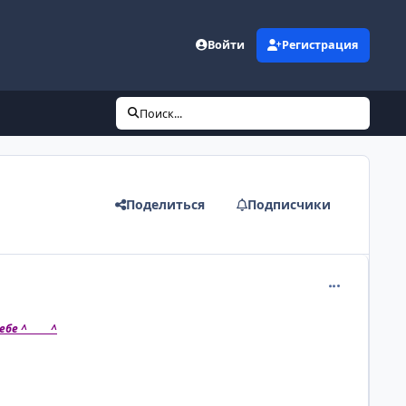
Войти
Регистрация
Поиск...
Поделиться
Подписчики
comment_240
е ^ ____ ^