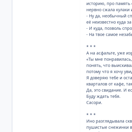
историю, про память 
нервно сжала кулаки 
- Ну да, необычный с
её неизвестно куда за
- И куда, позволь спр
- На твое самое неза
* * *
А на асфальте, уже и
«Ты мне понравилась, 
понять, что выискивал
потому что я хочу уви
Я доверяю тебе и ост
кварталов от кафе, та
Да, это свидание. И 
Буду ждать тебя.
Сасори.
* * *
Ино разглядывала скв
пушистые снежинки вс