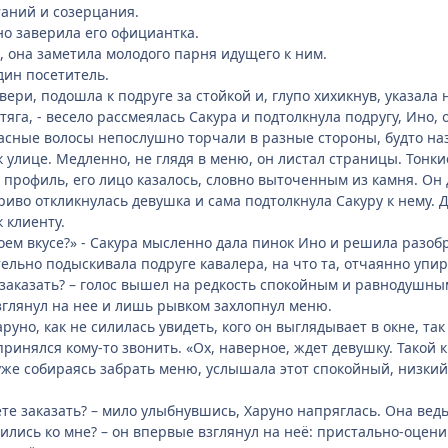
аний и созерцания.
шно заверила его официантка.
о, она заметила молодого парня идущего к ним.
дин посетитель.
вери, подошла к подруге за стойкой и, глупо хихикнув, указала 
тяга, - весело рассмеялась Сакура и подтолкнула подругу, Ино,
асные волосы непослушно торчали в разные стороны, будто на
к улице. Медленно, не глядя в меню, он листал страницы. Тонк
 профиль, его лицо казалось, словно выточенным из камня. Он
игриво откликнулась девушка и сама подтолкнула Сакуру к нему
 клиенту.
воем вкусе?» - Сакура мысленно дала пинок Ино и решила разобр
тельно подыскивала подруге кавалера, на что та, отчаянно упир
 заказать? – голос вышел на редкость спокойным и равнодушны
взглянул на нее и лишь рывком захлопнул меню.
аруно, как не силилась увидеть, кого он выглядывает в окне, так
ринялся кому-то звонить. «Ох, наверное, ждет девушку. Такой к
 уже собираясь забрать меню, услышала этот спокойный, низкий
те заказать? – мило улыбнувшись, Харуно напряглась. Она ведь
атились ко мне? – он впервые взглянул на неё: пристально-оце