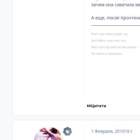
зачем она схватила ме
А еще, после прочтен
Don't care what people say,
Just follow your own way.
Don't give up and use the chance -
To return to innocence.
Цитата
1 Февраля, 2010
16 г