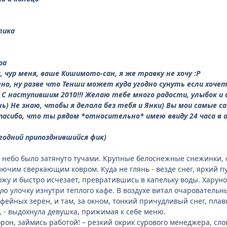
тика
ра
, чур меня, ваше Кишимото-сан, я же травку не хочу :Р
но, ну разве что Тенши может куда угодно сунуть если хочет
С наступившим 2010!!! Желаю тебе много радости, улыбок и 
ь) Не знаю, чтобы я делала без тебя и Янки) Вы мои самые с
асибо, что ты рядом *относительно* имею ввиду 24 часа в ас
огодний припозднившийся фик)
 небо было затянуто тучами. Крупные белоснежные снежинки, с
ючим сверкающим ковром. Куда не глянь - везде снег, яркий 
ожу и быстро исчезает, превратившись в капельку воды. Харуно
ю улочку изнутри теплого кафе. В воздухе витал очарователь
офейных зерен, и там, за окном, тонкий причудливый снег, пла
, - выдохнула девушка, прижимая к себе меню.
ворон, займись работой! – резкий окрик сурового менеджера, с