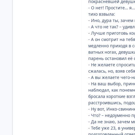
покрасневшей девушки
- О нет! Простите… я…
тихо взвыла:
- Ино, дура ты, зачем
- А что не так? – уди
- Лучше приготовь коф
- А он смотрит на теб
медленно приходя в с
ватных ногах, девушка
парень остановил её 
- Не желаете спросит
сжалась, но, взяв себ
- А вы желаете чего-н
- На ваш выбор, прине
наблюдал, как понемн
бросала короткие взг
расстроившись, подош
- Ну вот, Инко-свининк
- Что? – недоуменно 
- Да не знаю, зачем м
- Тебе уже 23, в унив
подготовленный отве