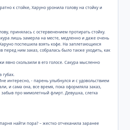
атно к стойке, Харуно уронила голову на стойку и
олову, принялась с остервенением протирать стойку.
 Сакура лишь замерла на месте, медленно и даже очень
, Харуно поспешила взять кофе. На заплетающихся
в перед ним заказ, собралась было также уходить, как
ки явно скользили в его голосе. Сакура мысленно
 губах.
 Мне интересно, - парень улыбнулся и с удовольствием
и, и сама она, все время, пока оформляла заказ,
я, забыв про мимолетный флирт. Девушка, слегка
о парня найти пора? – жестко отчеканила заранее