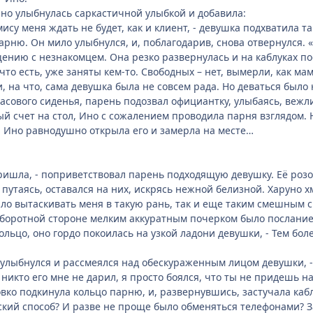
но улыбнулась саркастичной улыбкой и добавила:
мису меня ждать не будет, как и клиент, - девушка подхватила 
арню. Он мило улыбнулся, и, поблагодарив, снова отвернулся. «
нию с незнакомцем. Она резко развернулась и на каблуках п
, что есть, уже заняты кем-то. Свободных – нет, вымерли, как 
, на что, сама девушка была не совсем рада. Но деваться было
часового сиденья, парень подозвал официантку, улыбаясь, вежл
й счет на стол, Ино с сожалением проводила парня взглядом. Не
 Ино равнодушно открыла его и замерла на месте…
пришла, - поприветствовал парень подходящую девушку. Её розо
 путаясь, оставался на них, искрясь нежной белизной. Харуно х
ыло вытаскивать меня в такую рань, так и еще таким смешным 
 оборотной стороне мелким аккуратным почерком было послание.
льцо, оно гордо покоилась на узкой ладони девушки, - Тем бол
во улыбнулся и рассмеялся над обескураженным лицом девушки, -
 никто его мне не дарил, я просто боялся, что ты не придешь на
овко подкинула кольцо парню, и, развернувшись, застучала кабл
тский способ? И разве не проще было обменяться телефонами? З