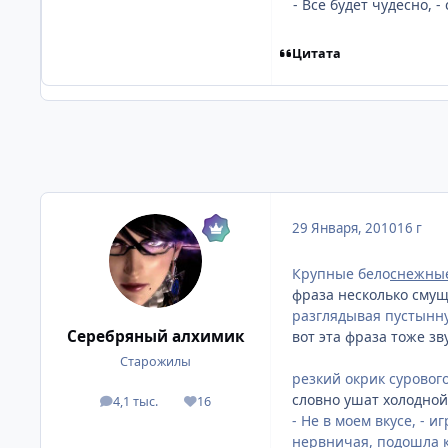
- Все будет чудесно, -
Цитата
29 Января, 2010
16 г
Крупные бело
снежны
фраза несколько смуща
разглядывая пустынну
Серебряный алхимик
вот эта фраза тоже зв
Старожилы
резкий окрик суровог
словно ушат холодной 
4,1 тыс.
16
посты
Репутация
- Не в моем вкусе, - 
нервничая, подошла к