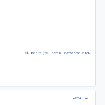
-=†{HospitaL}†=- Team'u - патологоанатом
comment_240
АВТОР