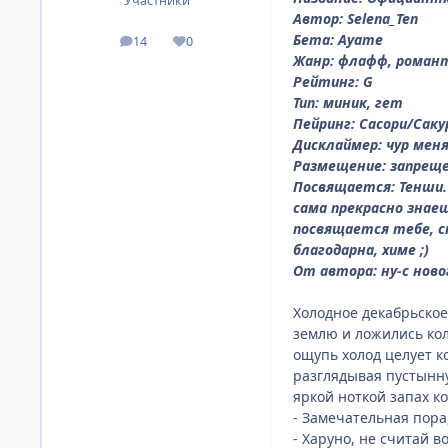
Участники
Автор: Selena_Ten
Бета: Ayame
14
0
посты
Репутация
Жанр: флафф, роман
Рейтинг: G
Тип: миник, гет
Пейринг: Сасори/Саку
Дисклаймер: чур меня
Размещение: запреще
Посвящается: Тенши. 
сама прекрасно знаеш
посвящается тебе, сп
благодарна, химе ;)
От автора: ну-с нов
Холодное декабрьское
землю и ложились кол
ощупь холод целует к
разглядывая пустынну
яркой ноткой запах к
- Замечательная пора
- Харуно, не считай 