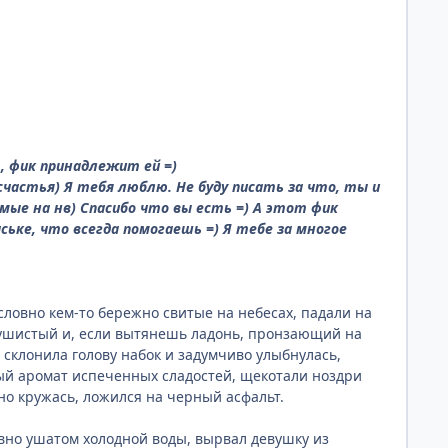
, фик принадлежит ей =)
счастья) Я тебя люблю. Не буду писать за что, ты и
амые на нв) Спасибо что вы есть =) А этот фик
ьке, что всегда помогаешь =) Я тебе за многое
ловно кем-то бережно свитые на небесах, падали на
пушистый и, если вытянешь ладонь, пронзающий на
 склонила голову набок и задумчиво улыбнулась,
ный аромат испеченных сладостей, щекотали ноздри
вно кружась, ложился на черный асфальт.
ловно ушатом холодной воды, вырвал девушку из