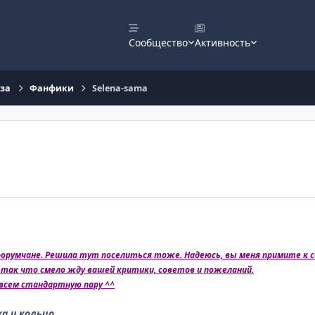
Сообщество
Активность
оза
Фанфики
Selena-sama
орумчане. Решила тут поселиться тоже. Надеюсь, вы меня примите к себ
 так что смело жду вашей критики, советов и пожеланий.
овсем стандартную пару ^^
а и кольцо