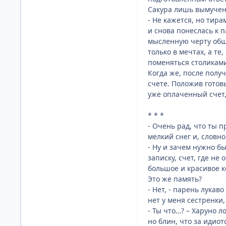
Сакура лишь вымучен
- Не кажется, но тира
и снова понеслась к п
мысленную черту обще
только в мечтах, а те
поменяться столиками
Когда же, после полу
счете. Положив готовы
уже оплаченный счет,
* * *
- Очень рад, что ты 
мелкий снег и, словно
- Ну и зачем нужно б
записку, счет, где не
большое и красивое ко
Это же память?
- Нет, - парень лука
нет у меня сестренки,
- Ты что…? – Харуно л
но блин, что за идио