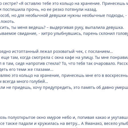
о сестре? «Я оставлю тебе это кольцо на хранение. Принесешь м
и поспешила прочь, но ее резко потянули назад.
пособ, но для необычной девушки нужны необычные подходы, - 
 локоть.
осить, ты меня ведешь? – выдергивая руку, выпалила девушка.
бываемое свидание, - хитро улыбнувшись, парень склонил голову
зрядно истоптанный лежал розоватый чек, с посланием…
еще там, когда смотрела с окна кафе на улицу. Ты мне понравила
 я там, сидя напротив стекла? То, что тебя так очаровало. Рас
деть его теми же глазами...
авляю это кольцо на хранение, принесешь мне его в воскресенье
м всегда много голубей…
если не придешь, хочу предупредить, это память об давно умер
озь полуоткрытое окно хмурое небо и, попивая какао и укутавши
е также падали и кружилась на ветру… А Яманако, весело улыб