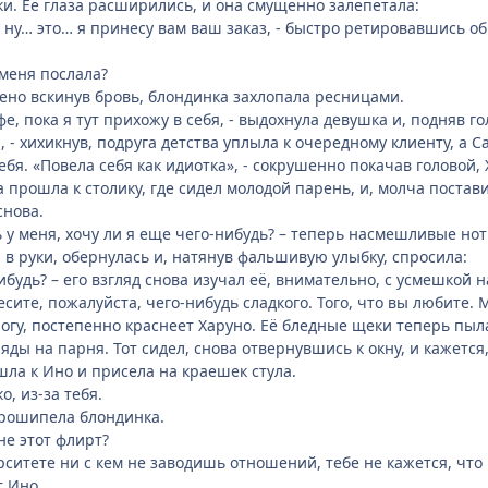
. Её глаза расширились, и она смущенно залепетала:
 ну… это… я принесу вам ваш заказ, - быстро ретировавшись обр
 меня послала?
влено вскинув бровь, блондинка захлопала ресницами.
е, пока я тут прихожу в себя, - выдохнула девушка и, подняв г
я, - хихикнув, подруга детства уплыла к очередному клиенту, а
ебя. «Повела себя как идиотка», - сокрушенно покачав головой
 прошла к столику, где сидел молодой парень, и, молча постави
снова.
ь у меня, хочу ли я еще чего-нибудь? – теперь насмешливые нот
я в руки, обернулась и, натянув фальшивую улыбку, спросила:
ибудь? – его взгляд снова изучал её, внимательно, с усмешкой на
сите, пожалуйста, чего-нибудь сладкого. Того, что вы любите.
огу, постепенно краснеет Харуно. Её бледные щеки теперь пылал
ляды на парня. Тот сидел, снова отвернувшись к окну, и кажетс
ла к Ино и присела на краешек стула.
о, из-за тебя.
прошипела блондинка.
не этот флирт?
ерситете ни с кем не заводишь отношений, тебе не кажется, чт
т Ино.