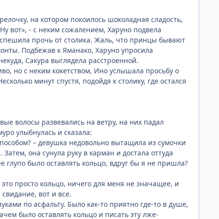
тарелочку, на котором покоилось шоколадная сладость,
Ну вот», - с неким сожалением, Харуно подвела
оспешила прочь от столика. Жаль, что принцы бывают
мамонты. Подбежав к Яманако, Харуно упросила
 некуда, Сакура выглядела расстроенной.
иво, но с неким кокетством, Ино услышала просьбу о
сколько минут спустя, подойдя к столику, где остался
вые волосы развевались на ветру, на них падал
муро улыбнулась и сказала:
способом? – девушка недовольно вытащила из сумочки
 Затем, она сунула руку в карман и достала оттуда
ее глупо было оставлять кольцо, вдруг бы я не пришла?
 это просто кольцо, ничего для меня не значащее, и
 свидание, вот и все.
уками по асфальту. Было как-то приятно где-то в душе,
ачем было оставлять кольцо и писать эту лже-