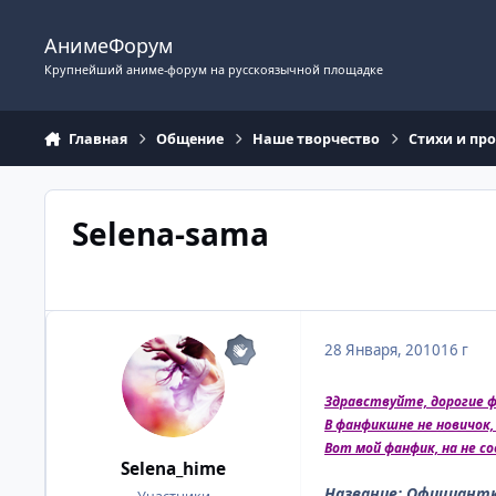
Перейти к содержимому
АнимеФорум
Крупнейший аниме-форум на русскоязычной площадке
Главная
Общение
Наше творчество
Стихи и пр
Selena-sama
28 Января, 2010
16 г
Здравствуйте, дорогие ф
В фанфикшне не новичок,
Вот мой фанфик, на не с
Selena_hime
Название: Официантк