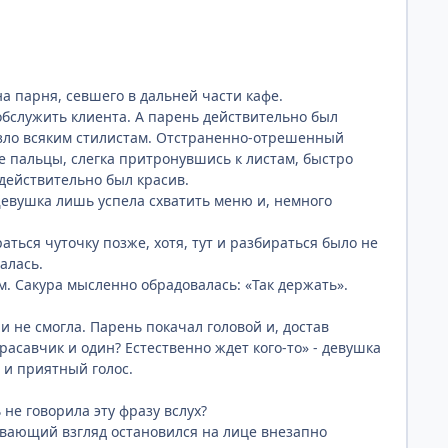
на парня, севшего в дальней части кафе.
 обслужить клиента. А парень действительно был
зло всяким стилистам. Отстраненно-отрешенный
ие пальцы, слегка притронувшись к листам, быстро
 действительно был красив.
. Девушка лишь успела схватить меню и, немного
аться чуточку позже, хотя, тут и разбираться было не
алась.
м. Сакура мысленно обрадовалась: «Так держать».
 и не смогла. Парень покачал головой и, достав
расавчик и один? Естественно ждет кого-то» - девушка
 и приятный голос.
 не говорила эту фразу вслух?
нивающий взгляд остановился на лице внезапно