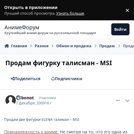
Перейти к содержимому
Открыть в приложении
×
З
Лучший способ просмотра.
Узнать больше
.
АнимеФорум
Войти
Крупнейший аниме-форум на русскоязычной площадке
Главная
Разное
Обмен и продажа
Продам
Прода
Продам фигурку талисман - MSI
Поделиться
Подписчики
comment_2379449
Статистика автора
Dabonot
Участники
7 Декабря, 2009
16 г
Продам две фигурки ELENA талиман – MSI
Принадлежность к аниме:
Не смотря на то, что это одна из