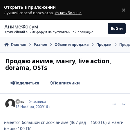
Перейти к содержимому
Открыть в приложении
×
З
Лучший способ просмотра.
Узнать больше
.
АнимеФорум
Войти
Крупнейший аниме-форум на русскоязычной площадке
Главная
Разное
Обмен и продажа
Продам
Прода
Продаю аниме, мангу, live action,
dorama, OSTs
Поделиться
Подписчики
comment_2368076
Статистика автора
Elvis
Участники
15 Ноября, 2009
16 г
имеется большой список аниме (367 двд = 1500 Гб) и манги
(около 100 Гб)