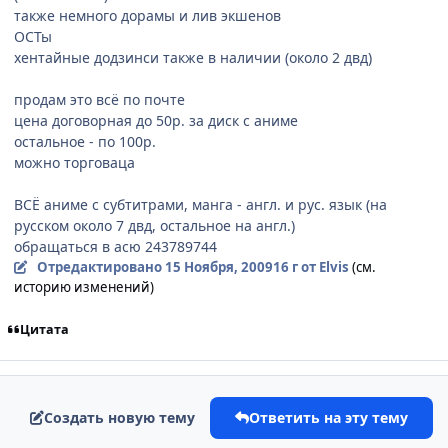
также немного дорамы и лив экшенов
ОСТы
хентайные додзинси также в наличии (около 2 двд)
продам это всё по почте
цена договорная до 50р. за диск с аниме
остальное - по 100р.
можно торговаца
ВСЁ аниме с субтитрами, манга - англ. и рус. язык (на
русском около 7 двд, остальное на англ.)
обращаться в асю 243789744
Отредактировано
15 Ноября, 2009
16 г
от Elvis
(см.
историю изменений)
Цитата
Создать новую тему
Ответить на эту тему