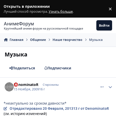
Перейти к содержимому
Открыть в приложении
×
З
Лучший способ просмотра.
Узнать больше
.
АнимеФорум
Войти
Крупнейший аниме-форум на русскоязычной площадке
Главная
Общение
Наше творчество
Музыка
Музыка
Поделиться
Подписчики
comment_2368018
Статистика автора
DenominatoR
Старожилы
15 Ноября, 2009
16 г
*неактуально за сроком давности*
Отредактировано
20 Февраля, 2013
13 г
от DenominatoR
(см. историю изменений)