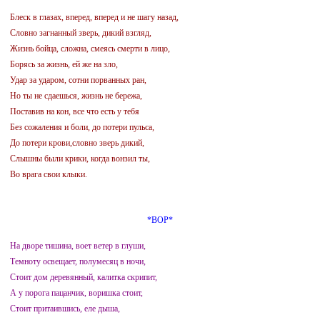
Блеск в глазах, вперед, вперед и не шагу назад,
Словно загнанный зверь, дикий взгляд,
Жизнь бойца, сложна, смеясь смерти в лицо,
Борясь за жизнь, ей же на зло,
Удар за ударом, сотни порванных ран,
Но ты не сдаешься, жизнь не бережа,
Поставив на кон, все что есть у тебя
Без сожаления и боли, до потери пульса,
До потери крови,словно зверь дикий,
Слышны были крики, когда вонзил ты,
Во врага свои клыки.
*ВОР*
На дворе тишина, воет ветер в глуши,
Темноту освещает, полумесяц в ночи,
Стоит дом деревянный, калитка скрипит,
А у порога пацанчик, воришка стоит,
Стоит притаившись, еле дыша,