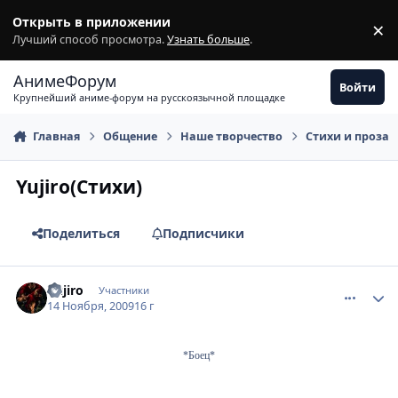
Перейти к содержимому
Открыть в приложении
×
З
Лучший способ просмотра.
Узнать больше
.
АнимеФорум
Войти
Крупнейший аниме-форум на русскоязычной площадке
Главная
Общение
Наше творчество
Стихи и проза
Yujiro(Стихи)
Поделиться
Подписчики
comment_2367692
Статистика автора
Yujiro
Участники
14 Ноября, 2009
16 г
*Боец*