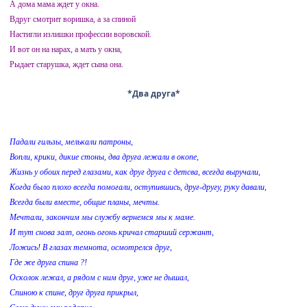
А дома мама ждет у окна.
Вдруг смотрит воришка, а за спиной
Настигли излишки профессии воровcкой.
И вот он на нарах, а мать у окна,
Рыдает старушка, ждет сына она.
*Два друга*
Падали гильзы, мелькали патроны,
Вопли, крики, дикие стоны, два друга лежали в окопе,
Жизнь у обоих перед глазами, как друг друга с детсва, всегда выручали,
Когда было плохо всегда помогали, оступившись, друг-другу, руку давали,
Всегда были вместе, общие планы, мечты.
Мечтали, закончим мы службу вернемся мы к маме.
И тут снова залп, огонь огонь кричал старший сержант,
Ложись! В глазах темнота, осмотрелся друг,
Где же друга спина ?!
Осколок лежал, а рядом с ним друг, уже не дышал,
Спиною к спине, друг друга прикрыл,