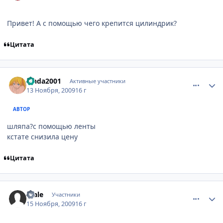
Привет! А с помощью чего крепится цилиндрик?
Цитата
comment_2367121
Статистика автора
Linda2001
Активные участники
13 Ноября, 2009
16 г
АВТОР
шляпа?с помощью ленты
кстате снизила цену
Цитата
comment_2368338
Статистика автора
scale
Участники
15 Ноября, 2009
16 г