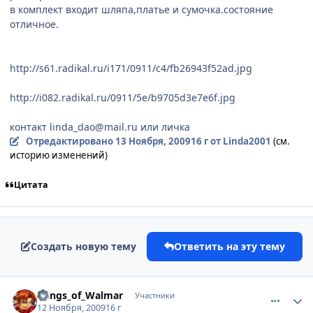
в комплект входит шляпа,платье и сумочка.состояние
отличное.
http://s61.radikal.ru/i171/0911/c4/fb26943f52ad.jpg
http://i082.radikal.ru/0911/5e/b9705d3e7e6f.jpg
контакт linda_dao@mail.ru или личка
Отредактировано
13 Ноября, 2009
16 г
от Linda2001
(см.
историю изменений)
Цитата
Создать новую тему
Ответить на эту тему
comment_2366834
Статистика автора
Wings_of_Walmar
Участники
12 Ноября, 2009
16 г