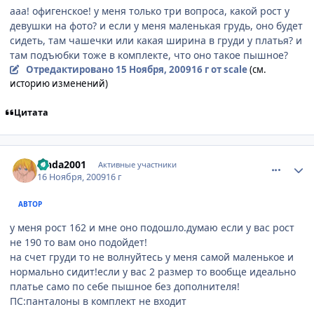
ааа! офигенское! у меня только три вопроса, какой рост у
девушки на фото? и если у меня маленькая грудь, оно будет
сидеть, там чашечки или какая ширина в груди у платья? и
там подъюбки тоже в комплекте, что оно такое пышное?
Отредактировано
15 Ноября, 2009
16 г
от scale
(см.
историю изменений)
Цитата
comment_2368862
Статистика автора
Linda2001
Активные участники
16 Ноября, 2009
16 г
АВТОР
у меня рост 162 и мне оно подошло.думаю если у вас рост
не 190 то вам оно подойдет!
на счет груди то не волнуйтесь у меня самой маленькое и
нормально сидит!если у вас 2 размер то вообще идеально
платье само по себе пышное без дополнителя!
ПС:панталоны в комплект не входит