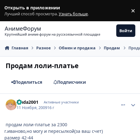
Перейти к содержимому
Открыть в приложении
×
З
Лучший способ просмотра.
Узнать больше
.
АнимеФорум
Войти
Крупнейший аниме-форум на русскоязычной площадке
Главная
Разное
Обмен и продажа
Продам
Прод
Продам лоли-платье
Поделиться
Подписчики
comment_2366084
Статистика автора
Linda2001
Активные участники
11 Ноября, 2009
16 г
продам лоли-платье за 2300
г.иваново,но могу и пересылкой(за ваш счет)
размер 42-44