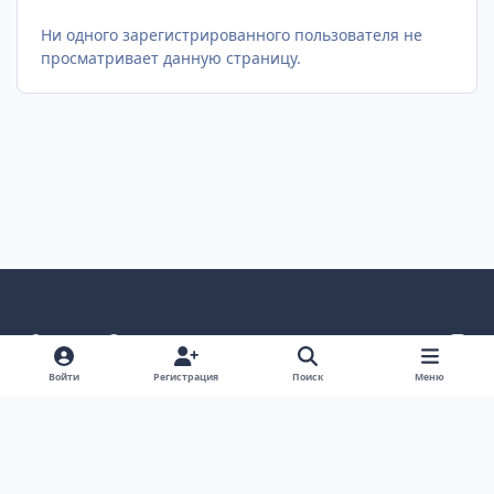
Ни одного зарегистрированного пользователя не
просматривает данную страницу.
Светлый режим
Темный режим
Как в системе
v
k
Язык
Политика конфиденциальности
Войти
Регистрация
Поиск
Меню
Связаться с нами
Cookies
project25
Powered by
Invision Community