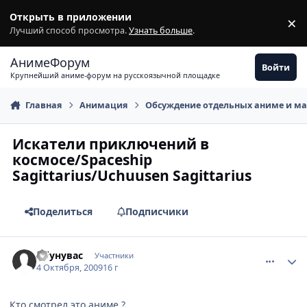
Перейти к содержимому
Открыть в приложении
×
З
Лучший способ просмотра.
Узнать больше
.
АнимеФорум
Войти
Крупнейший аниме-форум на русскоязычной площадке
Главная
Анимация
Обсуждение отдельных аниме и м
Искатели приключений в
космосе/Spaceship
Sagittarius/Uchuusen Sagittarius
Поделиться
Подписчики
comment_2345499
Статистика автора
Абунувас
Участники
4 Октября, 2009
16 г
Кто смотрел это аниме ?