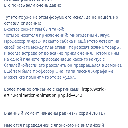
ЕГо показывали очень давно
Тут кто-то уже на этом форуме его искал, да не нашёл, но
оставил описание:
Вкратсе сюжет там был такой:
Четыре искателя приключений: Многодетный Лягух,
Профессор Жираф, Какаято сабака и ещё ктото летают на
своей ракете между планетами, перевозят всякие товары,
и всегда встревают во всякие приключения. Потом к ним
на одной планете присоеденяеца какойто кактус с
балалайкой(если его разозлить он превращался в демона).
Ещё там была профессор Она, типа пассия Жирафа =))
Может кто помнит что это за чудо?..
Более полное описание с картинками:
http://world-
art.ru/animation/animation.php?id=4313
В данный момент найдены равки (77 серий ,10 ГБ)
Имеются переводчики с японского на английский