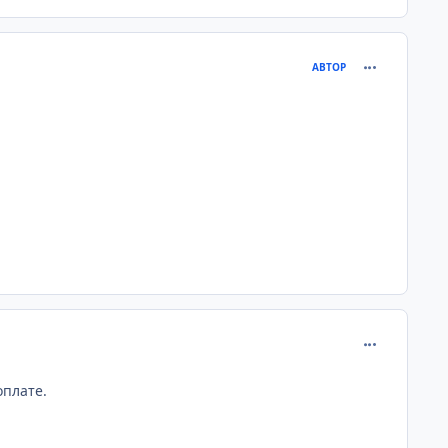
comment_232
АВТОР
comment_232
оплате.