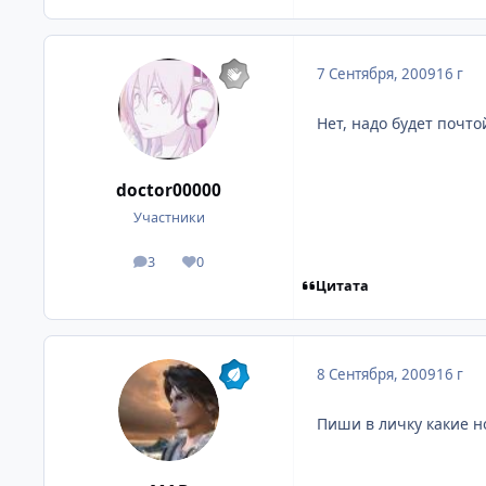
7 Сентября, 2009
16 г
Нет, надо будет почто
doctor00000
Участники
3
0
посты
Репутация
Цитата
8 Сентября, 2009
16 г
Пиши в личку какие н