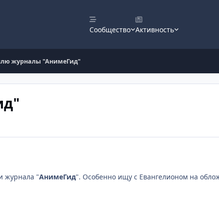
Сообщество
Активность
плю журналы "АнимеГид"
ид"
и журнала "
АнимеГид
". Особенно ищу с Евангелионом на обло