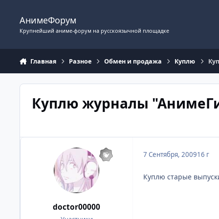
Перейти к содержимому
АнимеФорум
Крупнейший аниме-форум на русскоязычной площадке
Главная
Разное
Обмен и продажа
Куплю
Ку
Куплю журналы "АнимеГ
7 Сентября, 2009
16 г
Куплю старые выпуск
doctor00000