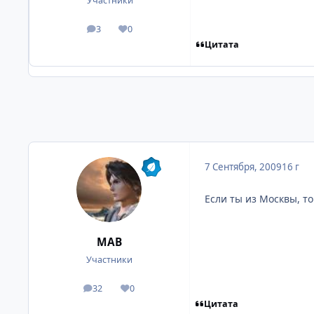
Участники
3
0
посты
Репутация
Цитата
7 Сентября, 2009
16 г
Если ты из Москвы, т
МАВ
Участники
32
0
посты
Репутация
Цитата