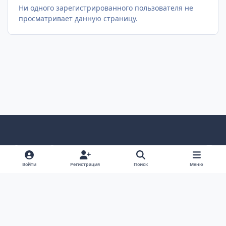
Ни одного зарегистрированного пользователя не
просматривает данную страницу.
Светлый режим
Темный режим
Как в системе
v
k
Язык
Политика конфиденциальности
Войти
Регистрация
Поиск
Меню
Связаться с нами
Cookies
project25
Powered by
Invision Community