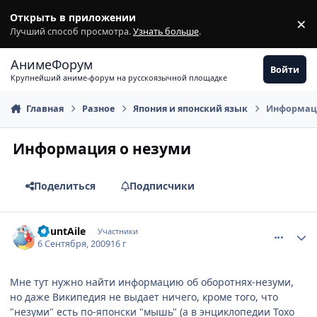
Перейти к содержимому
Открыть в приложении
×
З
Лучший способ просмотра.
Узнать больше
.
АнимеФорум
Войти
Крупнейший аниме-форум на русскоязычной площадке
Главная
Разное
Япония и японский язык
Информац
Информация о незуми
Поделиться
Подписчики
comment_2328701
Статистика автора
CountAile
Участники
6 Сентября, 2009
16 г
Мне тут нужно найти информацию об оборотнях-незуми,
но даже Википедия не выдает ничего, кроме того, что
"незуми" есть по-японски "мышь" (а в энциклопедии Тохо