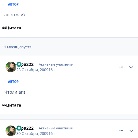
АВТОР
ап чтоли)
Цитата
1 месяц спустя...
comment_2355443
Статистика автора
sapa222
Активные участники
23 Октября, 2009
16 г
АВТОР
Чтоли ап)
Цитата
comment_2359500
Статистика автора
sapa222
Активные участники
30 Октября, 2009
16 г