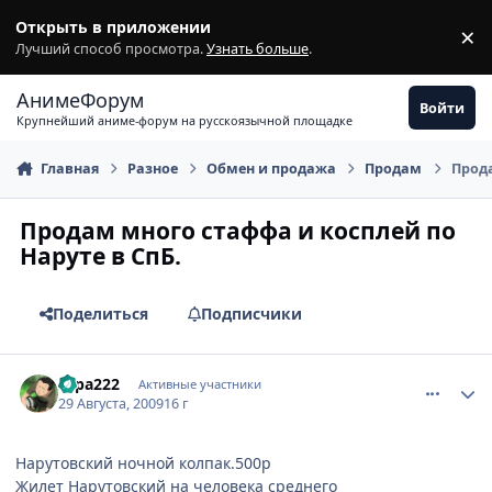
Перейти к содержимому
Открыть в приложении
×
З
Лучший способ просмотра.
Узнать больше
.
АнимеФорум
Войти
Крупнейший аниме-форум на русскоязычной площадке
Главная
Разное
Обмен и продажа
Продам
Прода
Продам много стаффа и косплей по
Наруте в СпБ.
Поделиться
Подписчики
comment_2323179
Статистика автора
sapa222
Активные участники
29 Августа, 2009
16 г
Нарутовский ночной колпак.500р
Жилет Нарутовский на человека среднего