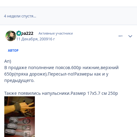
4 недели спустя...
comment_2381525
Статистика автора
sapa222
Активные участники
11 Декабря, 2009
16 г
АВТОР
Ап)
В продаже пополнение поясов.600р нижние,верхний
650р(пряха дороже).Пересыл-no!Размеры как и у
предыдущего.
Также появились напульсники.Размер 17х5.7 см 250р