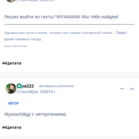
Решил выйти из секты? МУХАХАХА! Мы тебя найдём!
Придёт
Зарывая свои грехи в землю, человек сеет семяна собственной гибели...
время пожинать плоды...
[Lucy is Alive!] †eam
Цитата
comment_2326120
Статистика автора
sapa222
Активные участники
3 Сентября, 2009
16 г
АВТОР
Мухохо!)Жду с нетерпением)
Цитата