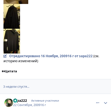
Отредактировано
16 Ноября, 2009
16 г
от sapa222
(см.
историю изменений)
Цитата
3 недели спустя...
comment_2339302
Статистика автора
sapa222
Активные участники
22 Сентября, 2009
16 г