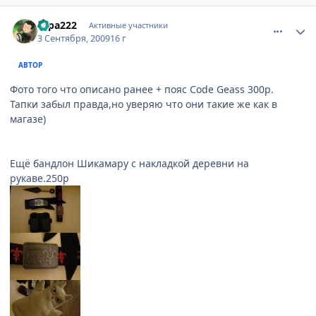
comment_2326267
Статистика автора
sapa222
Активные участники
3 Сентября, 2009
16 г
АВТОР
Фото того что описано ранее + пояс Code Geass 300р.
Тапки забыл правда,но уверяю что они такие же как в
магазе)
Ещё бандлон Шикамару с накладкой деревни на
рукаве.250р