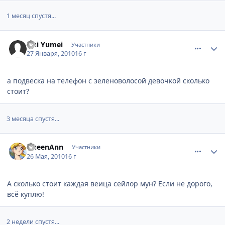
1 месяц спустя...
comment_2406028
Статистика автора
Oni Yumei
Участники
27 Января, 2010
16 г
а подвеска на телефон с зеленоволосой девочкой сколько
стоит?
3 месяца спустя...
comment_2470766
Статистика автора
QueenAnn
Участники
26 Мая, 2010
16 г
А сколько стоит каждая веица сейлор мун? Если не дорого,
всё куплю!
2 недели спустя...