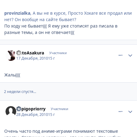
provinzialka
, А вы не в курсе, Просто Хокаге все продал или
нет? Он вообще на сайте бывает?
По ходу не бывает((( Я ему уже стописят раз писала в
разные темы, а он не отвечает(((
comment_2604542
Статистика автора
AntoAsakura
Участники
17 Декабря, 2010
15 г
Жаль((((
2 недели спустя...
comment_2609667
Статистика автора
Sopigopriorry
Участники
28 Декабря, 2010
15 г
Очень часто под аниме-играми понимают текстовые