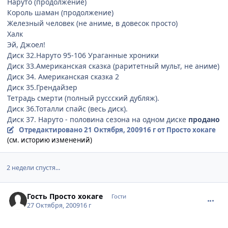
Наруто (продолжение)
Король шаман (продолжение)
Железный человек (не аниме, в довесок просто)
Халк
Эй, Джоел!
Диск 32.Наруто 95-106 Ураганные хроники
Диск 33.Американская сказка (раритетный мульт, не аниме)
Диск 34. Американская сказка 2
Диск 35.Грендайзер
Тетрадь смерти (полный руссский дубляж).
Диск 36.Тоталли спайс (весь диск).
Диск 37. Наруто - половина сезона на одном диске
продано
Отредактировано
21 Октября, 2009
16 г
от Просто хокаге
(см. историю изменений)
2 недели спустя...
comment_2358081
Гость Просто хокаге
Гости
27 Октября, 2009
16 г