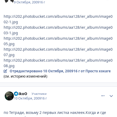
9 Октября, 2009
16 г
http://i202.photobucket.com/albums/aa128/ier_album/image0
02-1.jpg
http://i202.photobucket.com/albums/aa128/ier_album/image0
03-1.jpg
http://i202.photobucket.com/albums/aa128/ier_album/image0
05.jpg
http://i202.photobucket.com/albums/aa128/ier_album/image0
07.jpg
http://i202.photobucket.com/albums/aa128/ier_album/image0
08.jpg
Отредактировано
10 Октября, 2009
16 г
от Просто хокаге
(см. историю изменений)
comment_2348344
Статистика автора
DeikoO
Участники
10 Октября, 2009
16 г
по Тетради, возьму 2 первых листка наклеек.Когда и где