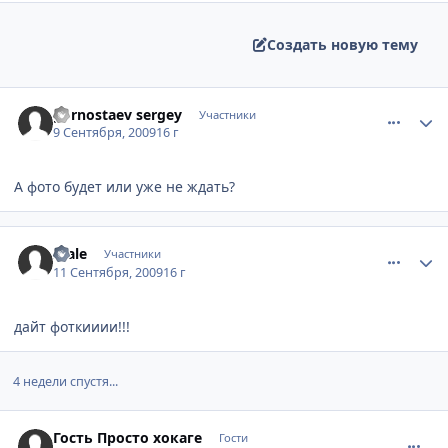
Создать новую тему
comment_2331119
Статистика автора
gornostaev sergey
Участники
9 Сентября, 2009
16 г
А фото будет или уже не ждать?
comment_2332929
Статистика автора
scale
Участники
11 Сентября, 2009
16 г
дайт фоткииии!!!
4 недели спустя...
comment_2348134
Гость Просто хокаге
Гости