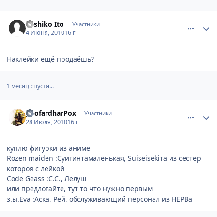
comment_2478228
Статистика автора
Yoshiko Ito
Участники
4 Июня, 2010
16 г
Наклейки ещё продаёшь?
1 месяц спустя...
comment_2506077
Статистика автора
poofardharPox
Участники
28 Июля, 2010
16 г
куплю фигурки из аниме
Rozen maiden :Суигинтамаленькая, Suiseisekiта из сестер
котороя с лейкой
Code Geass :С.С., Лелуш
или предлогайте, тут то что нужно первым
з.ы.Eva :Аска, Рей, обслуживающий персонал из НЕРВа