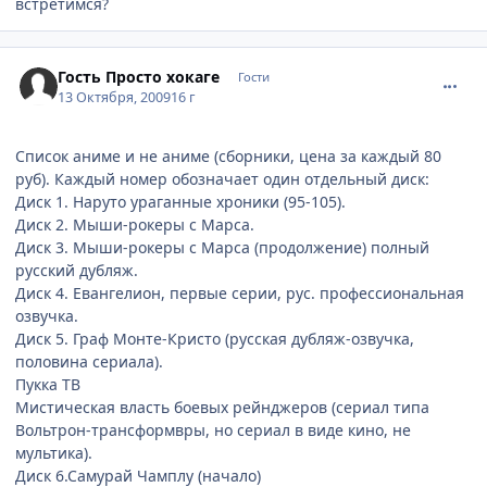
встретимся?
comment_2350345
Гость Просто хокаге
Гости
13 Октября, 2009
16 г
Список аниме и не аниме (сборники, цена за каждый 80
руб). Каждый номер обозначает один отдельный диск:
Диск 1. Наруто ураганные хроники (95-105).
Диск 2. Мыши-рокеры с Марса.
Диск 3. Мыши-рокеры с Марса (продолжение) полный
русский дубляж.
Диск 4. Евангелион, первые серии, рус. профессиональная
озвучка.
Диск 5. Граф Монте-Кристо (русская дубляж-озвучка,
половина сериала).
Пукка ТВ
Мистическая власть боевых рейнджеров (сериал типа
Вольтрон-трансформвры, но сериал в виде кино, не
мультика).
Диск 6.Самурай Чамплу (начало)