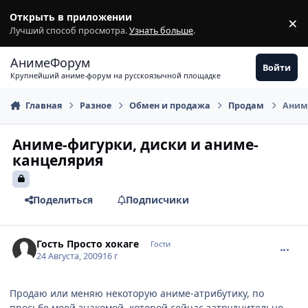
Перейти к содержимому
Открыть в приложении
×
З
Лучший способ просмотра.
Узнать больше
.
АнимеФорум
Войти
Крупнейший аниме-форум на русскоязычной площадке
Главная
Разное
Обмен и продажа
Продам
Аним
Аниме-фигурки, диски и аниме-
канцелярия
Поделиться
Подписчики
comment_2319891
Гость Просто хокаге
Гости
24 Августа, 2009
16 г
Продаю или меняю некоторую аниме-атрибутику, по
просьбе моей знакомой, которой сейчас затруднительно