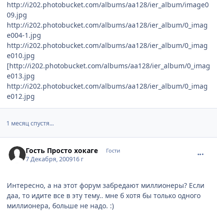
http://i202.photobucket.com/albums/aa128/ier_album/image0
09.jpg
http://i202.photobucket.com/albums/aa128/ier_album/0_imag
e004-1.jpg
http://i202.photobucket.com/albums/aa128/ier_album/0_imag
e010.jpg
[
http://i202.photobucket.com/albums/aa128/ier_album/0_imag
e013.jpg
http://i202.photobucket.com/albums/aa128/ier_album/0_imag
e012.jpg
1 месяц спустя...
comment_2379809
Гость Просто хокаге
Гости
7 Декабря, 2009
16 г
Интересно, а на этот форум забредают миллионеры? Если
даа, то идите все в эту тему.. мне б хотя бы только одного
миллионера, больше не надо. :)