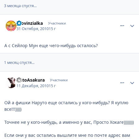
3 месяца спустя...
comment_2577623
Статистика автора
provinzialka
Участники
31 Октября, 2010
15 г
А с Сейлор Мун еще чего-нибудь осталось?
1 месяц спустя...
comment_2600509
Статистика автора
AntoAsakura
Участники
11 Декабря, 2010
15 г
Ой а фишки Наруто еще остались у кого-нибудь? Я куплю
все!!!)))))
Точнее не у кого-нибудь, а именно у вас, Просто Хокаге))))))))
Если они у вас остались вышлите мне по почте адрес вам