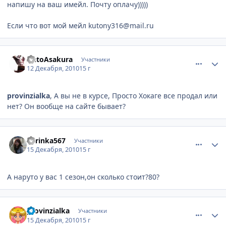
напишу на ваш имейл. Почту оплачу)))))
Если что вот мой мейл kutony316@mail.ru
comment_2600997
Статистика автора
AntoAsakura
Участники
12 Декабря, 2010
15 г
provinzialka
, А вы не в курсе, Просто Хокаге все продал или
нет? Он вообще на сайте бывает?
comment_2602707
Статистика автора
karinka567
Участники
15 Декабря, 2010
15 г
А наруто у вас 1 сезон,он сколько стоит?80?
comment_2602779
Статистика автора
provinzialka
Участники
15 Декабря, 2010
15 г