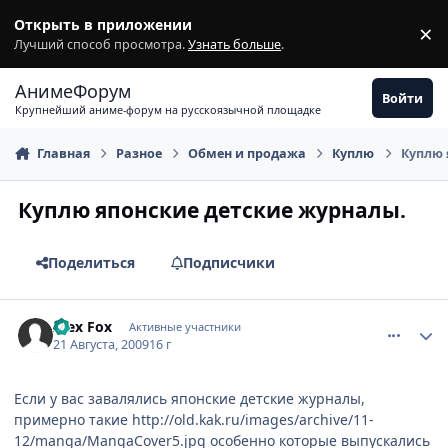
Перейти к содержимому
Открыть в приложении
×
З
Лучший способ просмотра.
Узнать больше
.
АнимеФорум
Войти
Крупнейший аниме-форум на русскоязычной площадке
Главная
Разное
Обмен и продажа
Куплю
Куплю 
Куплю японские детские журналы.
Поделиться
Подписчики
comment_2317929
Статистика автора
Alex Fox
Активные участники
21 Августа, 2009
16 г
Если у вас завалялись японские детские журналы,
примерно такие
http://old.kak.ru/images/archive/11-
12/manga/MangaCover5.jpg
особенно которые выпускались