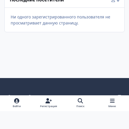
Ни одного зарегистрированного пользователя не
просматривает данную страницу.
Светлый режим
Темный режим
Как в системе
v
k
Язык
Политика конфиденциальности
Войти
Регистрация
Поиск
Меню
Связаться с нами
Cookies
project25
Powered by
Invision Community