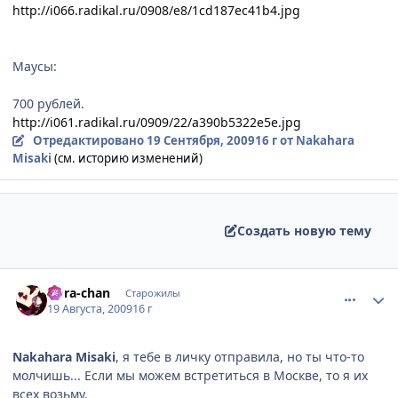
http://i066.radikal.ru/0908/e8/1cd187ec41b4.jpg
Маусы:
700 рублей.
http://i061.radikal.ru/0909/22/a390b5322e5e.jpg
Отредактировано
19 Сентября, 2009
16 г
от Nakahara
Misaki
(см. историю изменений)
Создать новую тему
comment_2316305
Статистика автора
Dora-chan
Старожилы
19 Августа, 2009
16 г
Nakahara Misaki
, я тебе в личку отправила, но ты что-то
молчишь... Если мы можем встретиться в Москве, то я их
всех возьму.