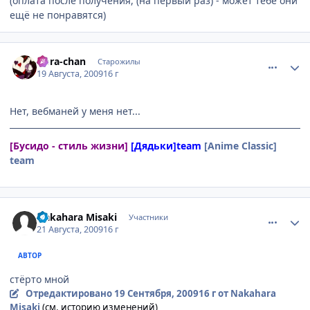
(оплата после получения, (на первый раз) - может тебе они
ещё не понравятся)
comment_2316561
Статистика автора
Dora-chan
Старожилы
19 Августа, 2009
16 г
Нет, вебманей у меня нет...
[Бусидо - стиль жизни]
[Дядьки]team
[Anime Classic]
team
comment_2317739
Статистика автора
Nakahara Misaki
Участники
21 Августа, 2009
16 г
АВТОР
стёрто мной
Отредактировано
19 Сентября, 2009
16 г
от Nakahara
Misaki
(см. историю изменений)