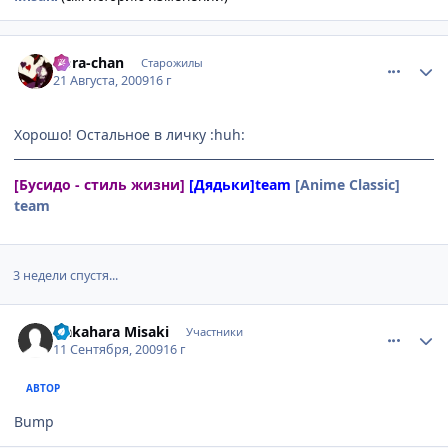
comment_2317784
Статистика автора
Dora-chan
Старожилы
21 Августа, 2009
16 г
Хорошо! Остальное в личку :huh:
[Бусидо - стиль жизни]
[Дядьки]team
[Anime Classic]
team
3 недели спустя...
comment_2332763
Статистика автора
Nakahara Misaki
Участники
11 Сентября, 2009
16 г
АВТОР
Bump