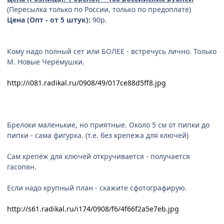
(Пересылка только по России, только по предоплате)
Цена (Опт - от 5 штук):
90р.
Кому надо полный сет или БОЛЕЕ - встречусь лично. Только
М. Новые Черёмушки.
http://i081.radikal.ru/0908/49/017ce88d5ff8.jpg
Брелоки маленькие, но приятные. Около 5 см от пипки до
пипки - сама фигурка. (т.е. без крепежа для ключей)
Сам крепёж для ключей откручивается - получается
гасопян.
Если надо крупный план - скажите сфотографирую.
http://s61.radikal.ru/i174/0908/f6/4f66f2a5e7eb.jpg