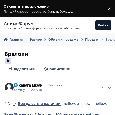
Перейти к содержимому
Открыть в приложении
×
З
Лучший способ просмотра.
Узнать больше
.
АнимеФорум
Войти
Крупнейший аниме-форум на русскоязычной площадке
Главная
Разное
Обмен и продажа
Продам
Брел
Брелоки
Поделиться
Подписчики
comment_2315426
Статистика автора
Nakahara Misaki
Участники
18 Августа, 2009
16 г
:( :D <_<
Всегда есть в наличии
:mellow: :mellow: :mellow:
Цена (Розница): 1 брелок
=
100 российских рублей