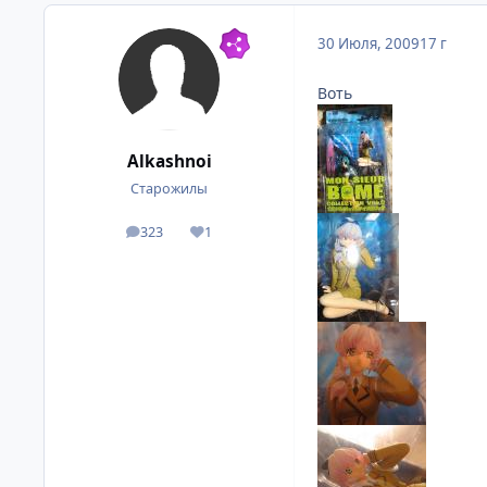
30 Июля, 2009
17 г
Воть
Alkashnoi
Старожилы
323
1
посты
Репутация