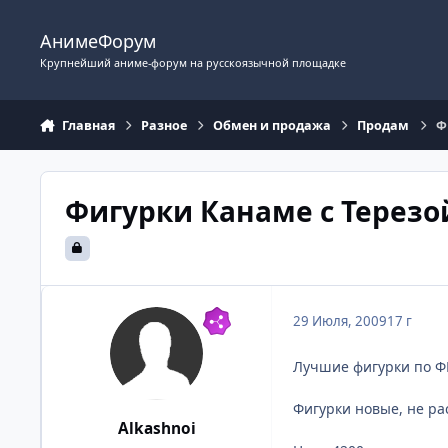
Перейти к содержимому
АнимеФорум
Крупнейший аниме-форум на русскоязычной площадке
Главная
Разное
Обмен и продажа
Продам
Ф
Фигурки Канаме с Терезо
29 Июля, 2009
17 г
Лучшие фигурки по ФМ
Фигурки новые, не ра
Alkashnoi