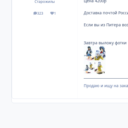
Цена 4200р
Старожилы
Доставка почтой Росс
323
1
посты
Репутация
Если вы из Питера во
Завтра выложу фотки 
Продаю и ищу на зака