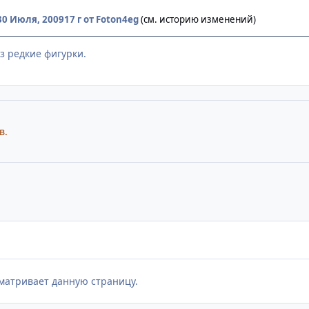
30 Июля, 2009
17 г
от Foton4eg
(см. историю изменений)
з редкие фигурки.
в.
матривает данную страницу.