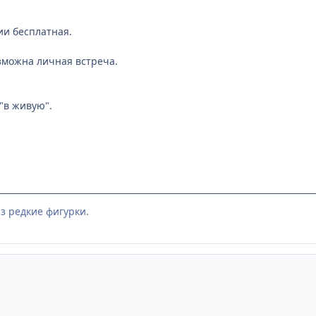
ии бесплатная.
зможна личная встреча.
"в живую".
з редкие фигурки.