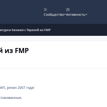
Сообщество
Активность
игурки Канаме с Терезой из FMP
й из FMP
П, релиз 2007 года!
спакованные.