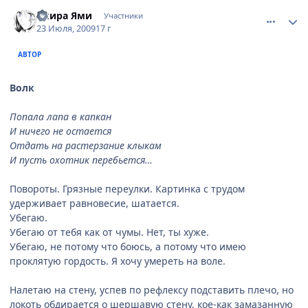
comment_2299119
Статистика автора
Акира Ями
Участники
23 Июля, 2009
17 г
АВТОР
Волк
Попала лапа в капкан
И ничего не остается
Отдать на растерзание клыкам
И пусть охотник перебьется…
Повороты. Грязные переулки. Картинка с трудом
удерживает равновесие, шатается.
Убегаю.
Убегаю от тебя как от чумы. Нет, ты хуже.
Убегаю, не потому что боюсь, а потому что имею
проклятую гордость. Я хочу умереть на воле.
Налетаю на стену, успев по рефлексу подставить плечо, но
локоть обдирается о шершавую стену, кое-как замазанную