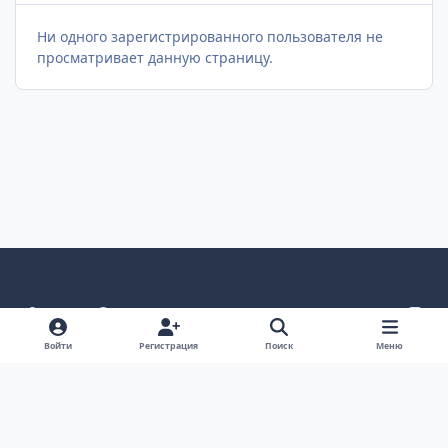
Ни одного зарегистрированного пользователя не
просматривает данную страницу.
Светлый режим
Темный режим
Как в системе
v
k
Язык
Политика конфиденциальности
Войти
Регистрация
Поиск
Меню
Связаться с нами
Cookies
project25
Powered by
Invision Community