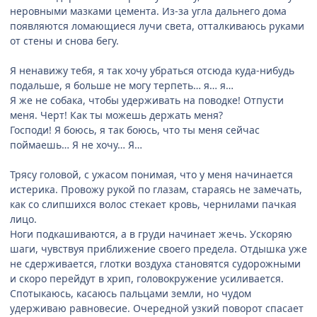
неровными мазками цемента. Из-за угла дальнего дома
появляются ломающиеся лучи света, отталкиваюсь руками
от стены и снова бегу.
Я ненавижу тебя, я так хочу убраться отсюда куда-нибудь
подальше, я больше не могу терпеть… я… я…
Я же не собака, чтобы удерживать на поводке! Отпусти
меня. Черт! Как ты можешь держать меня?
Господи! Я боюсь, я так боюсь, что ты меня сейчас
поймаешь… Я не хочу… Я…
Трясу головой, с ужасом понимая, что у меня начинается
истерика. Провожу рукой по глазам, стараясь не замечать,
как со слипшихся волос стекает кровь, чернилами пачкая
лицо.
Ноги подкашиваются, а в груди начинает жечь. Ускоряю
шаги, чувствуя приближение своего предела. Отдышка уже
не сдерживается, глотки воздуха становятся судорожными
и скоро перейдут в хрип, головокружение усиливается.
Спотыкаюсь, касаюсь пальцами земли, но чудом
удерживаю равновесие. Очередной узкий поворот спасает