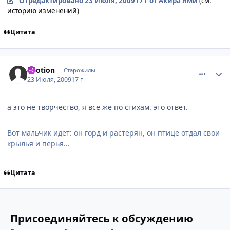
Отредактировано
23 Июля, 2009
17 г
от Акира Ями
(см.
историю изменений)
Цитата
comment_2299368
Статистика автора
kvotion
Старожилы
23 Июля, 2009
17 г
а это не творчество, я все же по стихам. это ответ.
Вот мальчик идет: он горд и растерян, он птице отдал свои
крылья и перья...
Цитата
Присоединяйтесь к обсуждению