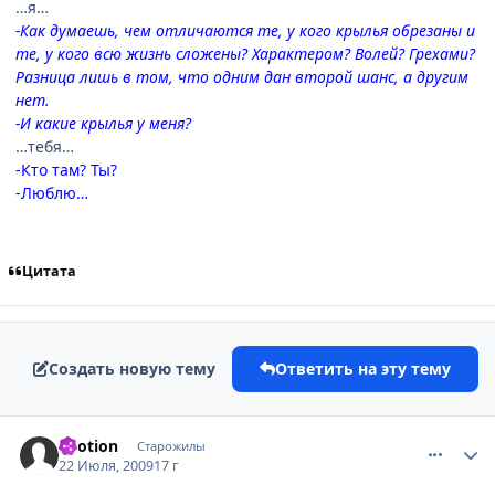
…я…
-Как думаешь, чем отличаются те, у кого крылья обрезаны и
те, у кого всю жизнь сложены? Характером? Волей? Грехами?
Разница лишь в том, что одним дан второй шанс, а другим
нет.
-И какие крылья у меня?
…тебя…
-Кто там? Ты?
-Люблю…
Цитата
Создать новую тему
Ответить на эту тему
comment_2298850
Статистика автора
kvotion
Старожилы
22 Июля, 2009
17 г