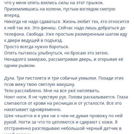
что у меня опять взялись силы на этот прыжок.
Приземлившись на колени, пустым взглядом смотрю
вперед.
Никогда не надо сдаваться. Жизнь любит тех, кто относится
к ней так же. Это финиш. Сейчас надо лишь добраться до
телефона. Свобода. Уже простым размеренным шагом иду
к двери ведущей в подъезд.
Просто всегда нужно бороться.
Опять пытаюсь улыбнуться, но бросаю это затею.
Ненадолго замираю, рассматривая дверь, и открывая её
одним рывком.
Дула. Три пистолета и три собачьи ухмылки. Позади этих
псов вижу твою светлую макушку.
Тело расслаблено. Мне на все ужё наплевать.
Ноют ноги. Я не чувствую рук. Голова раскалывается. Глаза
слипаются от крови на ресницах и от усталости. Все это
накатывает одновременно.
Шея чешется и я уже ни о чем не думая провожу по ней
рукой. Ногти за что-то цепляются и сдирают с кожи. Я
отстраненно разглядываю небольшой черный датчик в