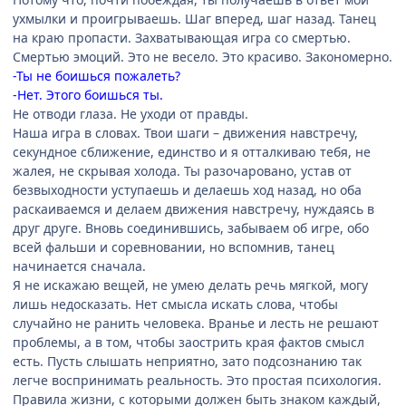
ухмылки и проигрываешь. Шаг вперед, шаг назад. Танец
на краю пропасти. Захватывающая игра со смертью.
Смертью эмоций. Это не весело. Это красиво. Закономерно.
-Ты не боишься пожалеть?
-Нет. Этого боишься ты.
Не отводи глаза. Не уходи от правды.
Наша игра в словах. Твои шаги – движения навстречу,
секундное сближение, единство и я отталкиваю тебя, не
жалея, не скрывая холода. Ты разочаровано, устав от
безвыходности уступаешь и делаешь ход назад, но оба
раскаиваемся и делаем движения навстречу, нуждаясь в
друг друге. Вновь соединившись, забываем об игре, обо
всей фальши и соревновании, но вспомнив, танец
начинается сначала.
Я не искажаю вещей, не умею делать речь мягкой, могу
лишь недосказать. Нет смысла искать слова, чтобы
случайно не ранить человека. Вранье и лесть не решают
проблемы, а в том, чтобы заострить края фактов смысл
есть. Пусть слышать неприятно, зато подсознанию так
легче воспринимать реальность. Это простая психология.
Правила жизни, с которыми должен быть знаком каждый,