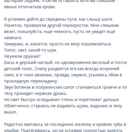
Вытираю ладони, чтоб не оставлять хотя бы слишком
явных отпечатков крови.
Я успеваю дойти до середины пути, как слышу шаги.
Понятно, проверяли другой перекресток. Мне слишком
везет, пожалуйста, ещё немного, пусть не увидят ещё
немного.
Замираю, и, кажется, просто не
могу
пошевелиться.
Топот, свет, какой-то шум.
Неужели оружие?
Басы и дерзкий наглый, но одновременно веселый и почти
детский голос. Снизу раздается его как всегда искрений
смех, и я тоже хихикаю, правда, нервно, утыкаясь лбом в
прохладную перекладину.
Звук ботинок и полуженских сапог становиться громче и по
телу проходит нервная дрожь.
Но свет быстро оглядывает стены и перетекает дальше.
Облегченно, стараясь не издавать шума, вздыхаю и лезу
выше.
Радостно хватаюсь за последнюю железку и кривлю губы в
улыбке. Подтягиваюсь, но не успеваю полностью залезть