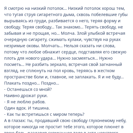
Я смотрю на низкий потолок… Низкий потолок хорош тем,
что тугая струя сигаретного дыма, сквозь побелевшие губы
вырываясь из груди, разбивается о него, теряя форму и
свободу. Теряя свободу… Так знакомо… Терять свободу, не
забывая и не прощая, но… Молча. Злой улыбкой встречая
очередную сигарету, сжимать кулаки, чувствуя на руках
незримые оковы. Молчать… Нельзя сказать ни слова,
потому что любое обнажит сердце, подставляя его свежую
плоть для нового удара… Нужно засмеяться… Нужно
посметь… Не разбить зеркало, встречая свой загнанный
взгляд, не сплюнуть на пол кровь, теряясь в жестком
пространстве боли и, главное, не заплакать. Я и не буду…
Плакать поздно… Поздно…
- Останешься со мной?
Наивно дрожат руки.
- Я не люблю рабов.
Один вдох. И тишина.
- Как ты встретишься с миром теперь?
А в глазах: ты, продавший свою свободу глухонемому небу,
которое никогда не простит тебе этого, которое плюнет в
твою боль, раздавив скомканное тело в акте черствого