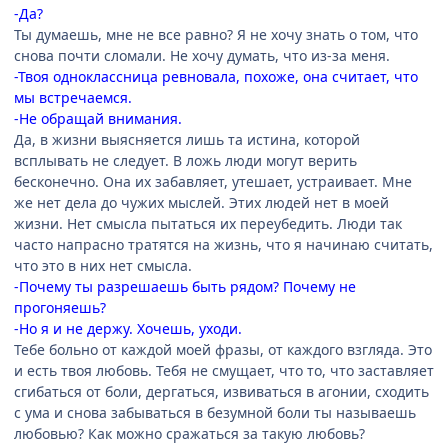
-Да?
Ты думаешь, мне не все равно? Я не хочу знать о том, что
снова почти сломали. Не хочу думать, что из-за меня.
-Твоя одноклассница ревновала, похоже, она считает, что
мы встречаемся.
-Не обращай внимания.
Да, в жизни выясняется лишь та истина, которой
всплывать не следует. В ложь люди могут верить
бесконечно. Она их забавляет, утешает, устраивает. Мне
же нет дела до чужих мыслей. Этих людей нет в моей
жизни. Нет смысла пытаться их переубедить. Люди так
часто напрасно тратятся на жизнь, что я начинаю считать,
что это в них нет смысла.
-Почему ты разрешаешь быть рядом? Почему не
прогоняешь?
-Но я и не держу. Хочешь, уходи.
Тебе больно от каждой моей фразы, от каждого взгляда. Это
и есть твоя любовь. Тебя не смущает, что то, что заставляет
сгибаться от боли, дергаться, извиваться в агонии, сходить
с ума и снова забываться в безумной боли ты называешь
любовью? Как можно сражаться за такую любовь?