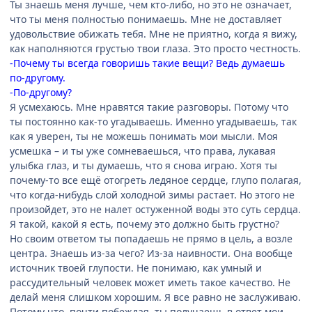
Ты знаешь меня лучше, чем кто-либо, но это не означает,
что ты меня полностью понимаешь. Мне не доставляет
удовольствие обижать тебя. Мне не приятно, когда я вижу,
как наполняются грустью твои глаза. Это просто честность.
-Почему ты всегда говоришь такие вещи? Ведь думаешь
по-другому.
-По-другому?
Я усмехаюсь. Мне нравятся такие разговоры. Потому что
ты постоянно как-то угадываешь. Именно угадываешь, так
как я уверен, ты не можешь понимать мои мысли. Моя
усмешка – и ты уже сомневаешься, что права, лукавая
улыбка глаз, и ты думаешь, что я снова играю. Хотя ты
почему-то все ещё отогреть ледяное сердце, глупо полагая,
что когда-нибудь слой холодной зимы растает. Но этого не
произойдет, это не налет остуженной воды это суть сердца.
Я такой, какой я есть, почему это должно быть грустно?
Но своим ответом ты попадаешь не прямо в цель, а возле
центра. Знаешь из-за чего? Из-за наивности. Она вообще
источник твоей глупости. Не понимаю, как умный и
рассудительный человек может иметь такое качество. Не
делай меня слишком хорошим. Я все равно не заслуживаю.
Потому что, почти побеждая, ты получаешь в ответ мои