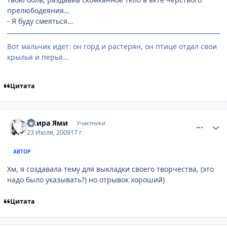
прелюбодеяния…
- Я буду смеяться…
Вот мальчик идет: он горд и растерян, он птице отдал свои
крылья и перья...
Цитата
comment_2298922
Статистика автора
Акира Ями
Участники
23 Июля, 2009
17 г
АВТОР
Хм, я создавала тему для выкладки своего творчества, (это
надо было указывать?) но отрывок хороший)
Цитата