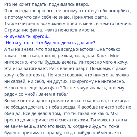
кто не хочет падать, поднимаясь вверх.
Я не всегда говорю все, не потому что хочу тебя оскорбить,
а потому что сам себя не знаю. Принятие факта.
Ты же считаешь возможным понять меня, в чем-то помочь.
Отрицание факта. Факта неисполнимости.
-Я думала ты другой…
-Но ты устала. Что будешь делать дальше?
А ты не знала, что правда всегда жестока? Она только
такая – хлесткая, колкая, резкая, холодная. Как я. Мне
интересно, что ты будешь делать. Интересно чего я хочу.
Эта игра затягивает. Риск влечет азарт. По-моему, я даже
хочу тебя потерять. Но я же говорил, что ничего не жалко –
ни связей, ни себя, ни других. По-другому не интересно.
Не хочешь ещё один факт? Ты не задумывалась, почему
рядом со мной? Зачем я тебе?
Во мне нет ни одного романтического качества, я никогда
не обещал достать с неба звезды. Я вообще ничего тебе не
обещал. Все де дело в том, что ты такая же как я. Мы
просто до истерического смеха похожи. Ты может этого и
не замечаешь, зато это вижу я. Когда-нибудь ты тоже
будешь принимать правду, когда-нибудь поймешь, что