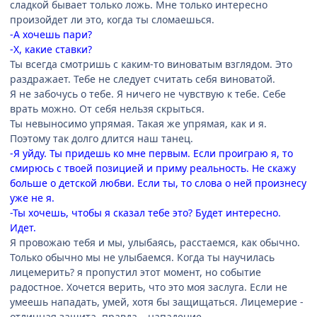
сладкой бывает только ложь. Мне только интересно
произойдет ли это, когда ты сломаешься.
-А хочешь пари?
-Х, какие ставки?
Ты всегда смотришь с каким-то виноватым взглядом. Это
раздражает. Тебе не следует считать себя виноватой.
Я не забочусь о тебе. Я ничего не чувствую к тебе. Себе
врать можно. От себя нельзя скрыться.
Ты невыносимо упрямая. Такая же упрямая, как и я.
Поэтому так долго длится наш танец.
-Я уйду. Ты придешь ко мне первым. Если проиграю я, то
смирюсь с твоей позицией и приму реальность. Не скажу
больше о детской любви. Если ты, то слова о ней произнесу
уже не я.
-Ты хочешь, чтобы я сказал тебе это? Будет интересно.
Идет.
Я провожаю тебя и мы, улыбаясь, расстаемся, как обычно.
Только обычно мы не улыбаемся. Когда ты научилась
лицемерить? я пропустил этот момент, но событие
радостное. Хочется верить, что это моя заслуга. Если не
умеешь нападать, умей, хотя бы защищаться. Лицемерие -
отличная защита, правда – нападение.