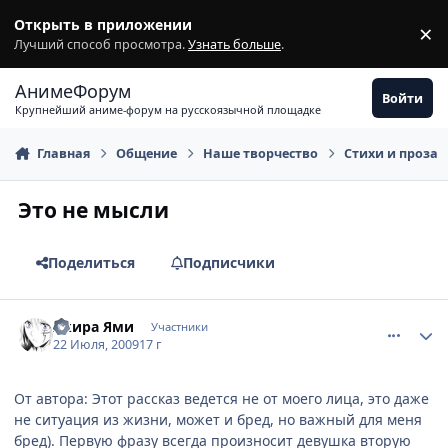
Перейти к содержимому
Открыть в приложении
×
З
Лучший способ просмотра.
Узнать больше
.
АнимеФорум
Войти
Крупнейший аниме-форум на русскоязычной площадке
Главная
Общение
Наше творчество
Стихи и проза
Это не мысли
Поделиться
Подписчики
comment_2298698
Статистика автора
Акира Ями
Участники
22 Июля, 2009
17 г
От автора: Этот рассказ ведется не от моего лица, это даже
не ситуация из жизни, может и бред, но важный для меня
бред). Первую фразу всегда произносит девушка вторую