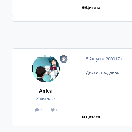
Цитата
5 Августа, 2009
17 г
Диски проданы.
Anfea
Участники
11
0
посты
Репутация
Цитата