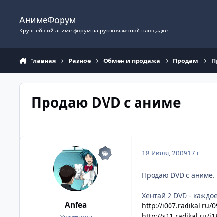
Перейти к содержимому
АнимеФорум
Крупнейший аниме-форум на русскоязычной площадке
Главная
Разное
Обмен и продажа
Продам
П
Продаю DVD с аниме
18 Июля, 2009
17 г
Продаю DVD c аниме. Б
Хентай 2 DVD - каждое п
Anfea
http://i007.radikal.ru
http://s11.radikal.ru/