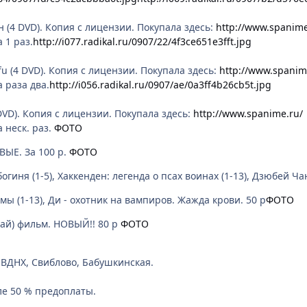
он (4 DVD). Копия с лицензии. Покупала здесь:
http://www.spanime
 1 раз.
http://i077.radikal.ru/0907/22/4f3ce651e3fft.jpg
ffu (4 DVD). Копия с лицензии. Покупала здесь:
http://www.spanim
а раза два.
http://i056.radikal.ru/0907/ae/0a3ff4b26cb5t.jpg
5 DVD). Копия с лицензии. Покупала здесь:
http://www.spanime.ru/
а неск. раз.
ФОТО
ВЫЕ. За 100 р.
ФОТО
огиня (1-5), Хаккенден: легенда о псах воинах (1-13), Дзюбей Чан
мы (1-13), Ди - охотник на вампиров. Жажда крови. 50 р
ФОТО
 ай) фильм. НОВЫЙ!! 80 р
ФОТО
м ВДНХ, Свиблово, Бабушкинская.
ле 50 % предоплаты.