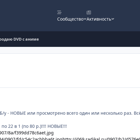
Сообщество
Активность
родаю DVD с аниме
/у - НОВЫЕ или просмотрено всего один или несколько раз. Всё 
о 22 в 1 (по 80 р.)!!!! НОВЫЕ!!!
/0907/8a/f399dd78c6aet.jpg
i184/0907/fd/c54c2acbbba6t.jpg
http://i069.radikal.ru/0907/b2/d576