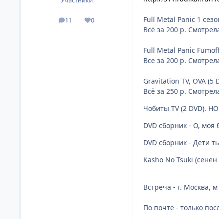
Участники
Full Metal Panic 1 сез
11
0
посты
Репутация
Всё за 200 р. Смотрела
Full Metal Panic Fumo
Всё за 200 р. Смотрел
Gravitation TV, OVA (
Всё за 250 р. Смотрел
Чобиты TV (2 DVD). НО
DVD сборник - О, моя б
DVD сборник - Дети ть
Kasho No Tsuki (сенен
Встреча - г. Москва, 
По почте - только пос