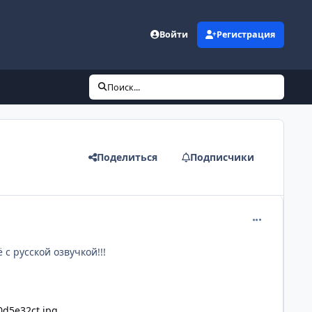
Войти
Регистрация
Поиск...
Поделиться
Подписчики
comment_229
с русской озвучкой!!!
e0d5e32ct.jpg