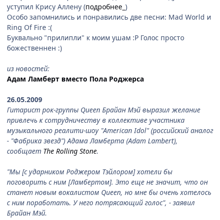
уступил Крису Аллену (
подробнее_
)
Особо запомнились и понравились две песни: Mad World и
Ring Of Fire :(
Буквально "прилипли" к моим ушам :P Голос просто
божественнен :)
из новостей:
Адам Ламберт вместо Пола Роджерса
26.05.2009
Гитарист рок-группы Queen Брайан Мэй выразил желание
привлечь к сотрудничеству в коллективе участника
музыкального реалити-шоу "American Idol" (российский аналог
- "Фабрика звезд") Адама Ламберта (Adam Lambert),
сообщает
The Rolling Stone
.
"Мы [с ударником Роджером Тэйлором] хотели бы
поговорить с ним [Ламбертом]. Это еще не значит, что он
станет новым вокалистом Queen, но мне бы очень хотелось
с ним поработать. У него потрясающий голос", - заявил
Брайан Мэй.