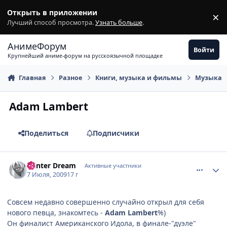
Перейти к содержимому
Открыть в приложении
×
З
Лучший способ просмотра.
Узнать больше
.
АнимеФорум
Войти
Крупнейший аниме-форум на русскоязычной площадке
Главная
Разное
Книги, музыка и фильмы
Музыка
Adam Lambert
Поделиться
Подписчики
comment_2289629
Статистика автора
Winter Dream
Активные участники
7 Июля, 2009
17 г
Совсем недавно совершенно случайно открыл для себя
нового певца, знакомтесь -
Adam Lambert
%)
Он финалист Американского Идола, в финале-"дуэле"