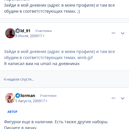
Зайди в мой дневник (адрес в моем профиле) и там все
обудим в соответстствующих темах. ;)
comment_2290672
Статистика автора
Wild_91
Участники
8 Июля, 2009
17 г
Зайди в мой дневник (адрес в моем профиле) и там все
обудим в соответстствующих темах. wink.gif
Я написал вам на umail на дневниках
4 недели спустя...
comment_2306490
Статистика автора
sailorman
Участники
5 Августа, 2009
17 г
АВТОР
Фигурки еще в наличии. Есть также другие наборы.
Пишите в личку.