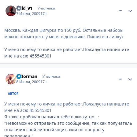
comment_2289835
Статистика автора
Wild_91
Участники
7 Июля, 2009
17 г
Москва. Каждая фигурка по 150 руб. Остальные наборы
можно посмотреть у меня в дневнике. Пишите в личку)
У меня почему то личка не работает.Пожалуста напишите
мне на асю 455545301
comment_2290124
Статистика автора
sailorman
Участники
8 Июля, 2009
17 г
АВТОР
У меня почему то личка не работает.Пожалуста напишите
мне на асю 455545301
Я тоже пробовал написал тебе в личку, но...:
"Невозможно отправить это сообщение, так как получатель
отключил свой личный ящик, или он попросту
переполнен."