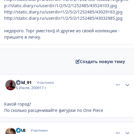
p://static.diary.ru/userdir/1/2/5/2/1252485/43524103.jpg
http://static.diary.ru/userdir/1/2/5/2/1252485/43029163.jpg
http://static.diary.ru/userdir/1/2/5/2/1252485/43032985.jpg
недорого. Торг уместен)) И другие из своей коллекции -
пришите в личку.
Создать новую тему
comment_2288585
Статистика автора
Wild_91
Участники
6 Июля, 2009
17 г
Какой город?
По сколько расценивайте фигурки по One Piece
comment_2288989
Статистика автора
МАВ
Участники