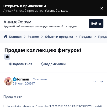
Перейти к содержимому
Открыть в приложении
×
З
Лучший способ просмотра.
Узнать больше
.
АнимеФорум
Войти
Крупнейший аниме-форум на русскоязычной площадке
Главная
Разное
Обмен и продажа
Продам
Прод
Продам коллекцию фигурок!
Поделиться
Подписчики
comment_2288053
Статистика автора
sailorman
Участники
5 Июля, 2009
17 г
Продам эти
http://static.diary.ru/userdir/1/2/5/2/1252485/43028272.jpg
htt