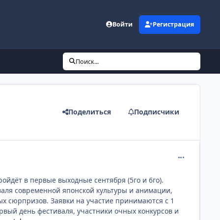
Войти
Регистрация
Поиск...
Поделиться
Подписчики
comment_226
ойдёт в первые выходные сентября (5го и 6го).
иваля современной японской культуры и анимации,
х сюрпризов. Заявки на участие принимаются с 1
рвый день фестиваля, участники очных конкурсов и