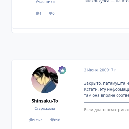
внеконкурса — на вто
Участники
1
0
посты
Репутация
2 Июня, 2009
17 г
Закрыто, патамушта н
Кстати, эту информац
там она вполне соотве
Shinsaku-To
Старожилы
Если долго всматрива
9 тыс.
696
посты
Репутация