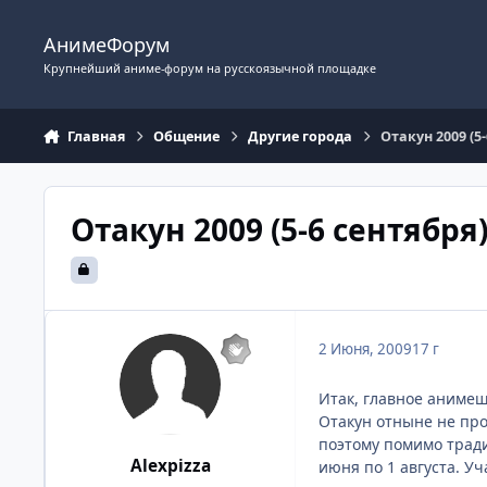
Перейти к содержимому
АнимеФорум
Крупнейший аниме-форум на русскоязычной площадке
Главная
Общение
Другие города
Отакун 2009 (5
Отакун 2009 (5-6 сентября
2 Июня, 2009
17 г
Итак, главное анимеш
Отакун отныне не про
поэтому помимо тради
Alexpizza
июня по 1 августа. У