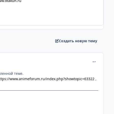
w.otakun.ru
Создать новую тему
comment_226
пленной теме.
ttps://www.animeforum.ru/index.php?showtopic=63322
,