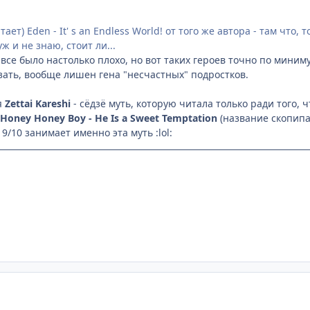
тает) Eden - It' s an Endless World! от того же автора - там что
ж и не знаю, стоит ли...
 все было настолько плохо, но вот таких героев точно по миним
азать, вообще лишен гена "несчастных" подростков.
я
Zettai Kareshi
- сёдзё муть, которую читала только ради того, 
Honey Honey Boy - He Is a Sweet Temptation
(название скопипас
 9/10 занимает именно эта муть :lol: