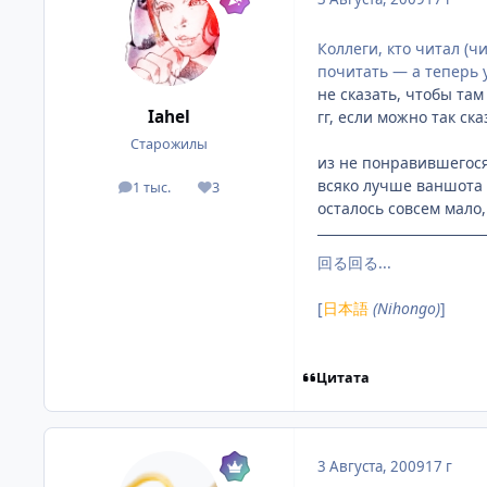
Коллеги, кто читал (чи
почитать — а теперь у
не сказать, чтобы там
Iahel
гг, если можно так ск
Старожилы
из не понравившегос
всяко лучше ваншота
1 тыс.
3
посты
Репутация
осталось совсем мало,
回る回る...
[
日本語
(Nihongo)
]
Цитата
3 Августа, 2009
17 г