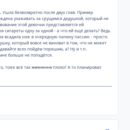
ies). Ушла безвозвратно после двух глав. Пример
ынуждена ухаживать за срущимся дедушкой, который не
твование этой девочки представляется ей
 сигареты одну за одной - а что ей ещё делать? Ведь
шла всадила нож в очередную папину пассию - просто
душку, который вовсе не виноват в том, что не может
давайте всех пойдём порешим, а? Ну и т.п.
мне больше не попадётся.
то, тоже всё так
жизненно
плохо? А то планировал
comment_230