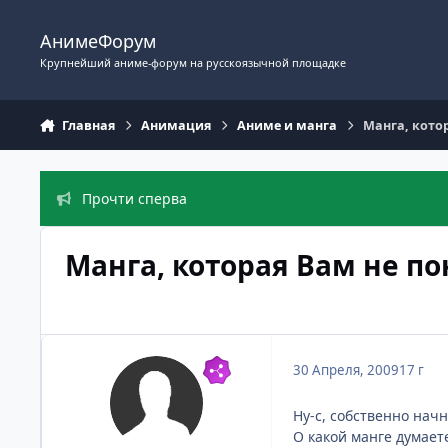
Перейти к содержимому
АнимеФорум
Крупнейший аниме-форум на русскоязычной площадке
Главная
Анимация
Аниме и манга
Манга, кото
Прочти сперва
Манга, которая Вам не п
30 Апреля, 2009
17 г
Ну-с, собственно нач
О какой манге думаете