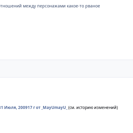
 отношений между персонажами какое-то рваное
31 Июля, 2009
17 г
от _MayUmayU_
(см. историю изменений)