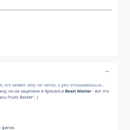
comment_230
е, кто заявят, мол, не читал, а уже отказываешься...
лу, но не зацепила и бросил) и
Beast Master
- вот это
 Fruits Basket". )
ё фигня.