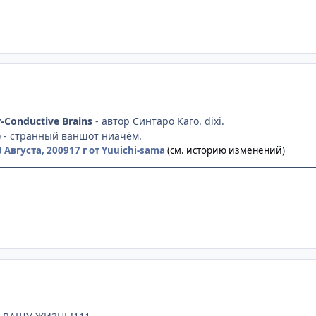
-Conductive Brains
- автор Синтаро Каго. dixi.
e
- странный ваншот ниачём.
3 Августа, 2009
17 г
от Yuuichi-sama
(см. историю изменений)