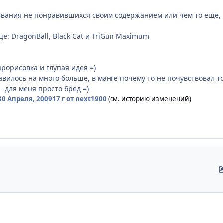
вания не понравившихся своим содержанием или чем то еще, м
е: DragonBall, Black Cat и TriGun Maximum
прорисовка и глупая идея =)
равилось на много больше, в манге почему то не почувствовал 
- для меня просто бред =)
30 Апреля, 2009
17 г
от next1900
(см. историю изменений)