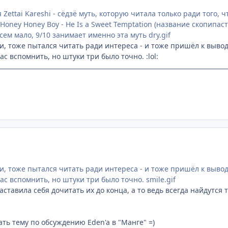
Zettai Kareshi - сёдзё муть, которую читала только ради того, 
oney Honey Boy - He Is a Sweet Temptation (название скопипастил
всем мало, 9/10 занимает именно эта муть dry.gif
ти, тоже пытался читать ради интереса - и тоже пришёл к вывод
ас вспомнить, но штуки три было точно. :lol:
ти, тоже пытался читать ради интереса - и тоже пришёл к выво
час вспомнить, но штуки три было точно. smile.gif
заставила себя дочитать их до конца, а то ведь всегда найдутся т
ать тему по обсуждению Eden'a в "Манге" =)