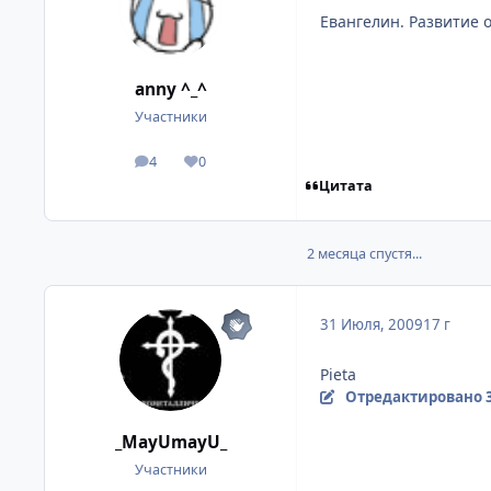
Евангелин. Развитие
anny ^_^
Участники
4
0
посты
Репутация
Цитата
2 месяца спустя...
31 Июля, 2009
17 г
Pieta
Отредактировано
_MayUmayU_
Участники