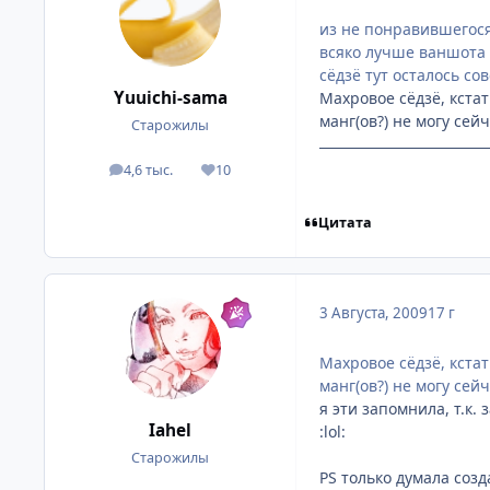
из не понравившегося 
всяко лучше ваншота H
сёдзё тут осталось со
Yuuichi-sama
Махровое сёдзё, кста
манг(ов?) не могу сейч
Старожилы
4,6 тыс.
10
посты
Репутация
Цитата
3 Августа, 2009
17 г
Махровое сёдзё, кста
манг(ов?) не могу сей
я эти запомнила, т.к. 
Iahel
:lol:
Старожилы
PS только думала созд