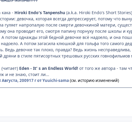
 ВАШУ ЖИЗНЬ!111
 кака -
Hiroki Endo's Tanpenshu
(a.k.a. Hiroki Endo's Short Stor
e истории: девочка, которая всегда депрессирует, потому что в
апа гуляет напропалую после смерти девочкиной матери, сущес
му она проводит его, смотря папину порнуху после школы и куря
! А потом однажды этой бедной девочке всё надоело, и она по
ё надоело. А потом загасила клюшкой для гольфа того самого де
ь. Ведь девочке так плохо, правда? Ведь жизнь несправедлива, 
й дряни в стиле пятисортных трешовых русских говнофильмов 
 (читает)
Eden - It' s an Endless World!
от того же автора - там ч
ж и не знаю, стоит ли...
3 Августа, 2009
17 г
от Yuuichi-sama
(см. историю изменений)