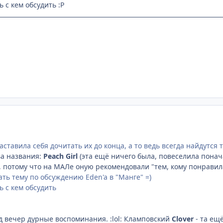
ь с кем обсудить :P
заставила себя дочитать их до конца, а то ведь всегда найдутся т
ва названия:
Peach Girl
(эта ещё ничего была, повеселила понача
, потому что на МАЛе оную рекомендовали "тем, кому понравилась
ать тему по обсуждению Eden'a в "Манге" =)
ь с кем обсудить
од вечер дурные воспоминания. :lol: Кламповский
Clover
- та ещ