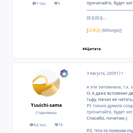
прочитайте, будет хот
1 тыс.
3
посты
Репутация
回る回る...
[
日本語
(Nihongo)
]
Цитата
3 Августа, 2009
17 г
я эти запомнила, т.к. 
О, я даже вспомнил д
тьфу. Начал её читать
Yuuichi-sama
PS только думала созд
прочитайте, будет хот
Старожилы
Спасибо, почитаю.)
4,6 тыс.
10
посты
Репутация
P.S. Что-то полезли п