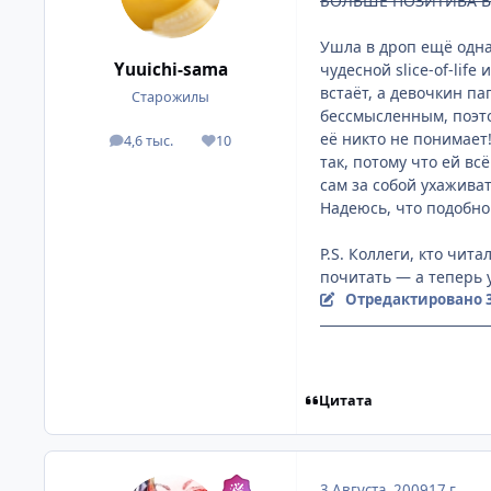
БОЛЬШЕ ПОЗИТИВА В
Ушла в дроп ещё одна
Yuuichi-sama
чудесной slice-of-lif
встаёт, а девочкин п
Старожилы
бессмысленным, поэто
её никто не понимает
4,6 тыс.
10
посты
Репутация
так, потому что ей вс
сам за собой ухаживат
Надеюсь, что подобно
P.S. Коллеги, кто читал
почитать — а теперь у
Отредактировано
Цитата
3 Августа, 2009
17 г