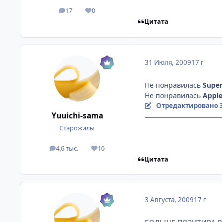
17
0
посты
Репутация
Цитата
31 Июля, 2009
17 г
Не понравилась
Super
Не понравилась
Appl
Отредактировано
Yuuichi-sama
Старожилы
4,6 тыс.
10
посты
Репутация
Цитата
3 Августа, 2009
17 г