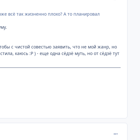
, тоже всё так жизненно плохо? А то планировал
уму.
чтобы с чистой совестью заявить, что не мой жанр, но
тила, каюсь :P ) - еще одна сёдзё муть, но от сёдзё тут
comment_230