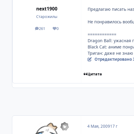
next1900
Предлагаю писать наз
Старожилы
Не понравилось вообщ
261
0
посты
Репутация
============
Dragon Ball: ужасная 
Black Cat: аниме пон
Триган: даже не знаю 
Отредактировано
Цитата
4 Мая, 2009
17 г