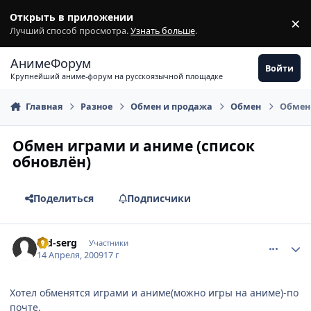
Перейти к содержимому
Открыть в приложении
×
З
Лучший способ просмотра.
Узнать больше
.
АнимеФорум
Войти
Крупнейший аниме-форум на русскоязычной площадке
Главная
Разное
Обмен и продажа
Обмен
Обмен 
Обмен играми и аниме (список
обновлён)
Поделиться
Подписчики
comment_2236491
Статистика автора
red-serg
Участники
14 Апреля, 2009
17 г
Хотел обменятся играми и аниме(можно игры на аниме)-по
почте.