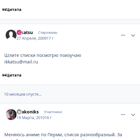
Цитата
comment_2245279
Статистика автора
ikkatsu
Старожилы
27 Апреля, 2009
17 г
Шлите списки посмотрю поизучаю
ikkatsu@mail.ru
Цитата
10 месяцев спустя...
comment_2431257
Статистика автора
Drakoniks
Участники
19 Марта, 2010
16 г
Меняюсь аниме по Перми, список разнообразный. За