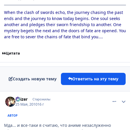
When the clash of swords echo, the journey chasing the past
ends and the journey to know today begins. One soul seeks
another and pledges their sworn friendship to another. One
mystery begets the next and the doors of fate are opened. You
are free to sever the chains of fate that bind you....
Цитата
Создать новую тему
Ответить на эту тему
comment_2470595
Статистика автора
Kaizer
Старожилы
25 Мая, 2010
16 г
АВТОР
Мда... и все-таки я считаю, что аниме незаслуженно