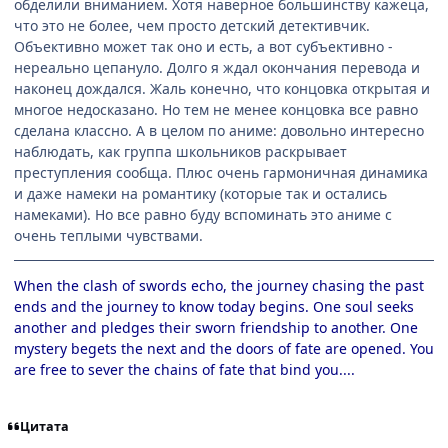
обделили вниманием. Хотя наверное большинству кажеца,
что это не более, чем просто детский детективчик.
Объективно может так оно и есть, а вот субъективно -
нереально цепануло. Долго я ждал окончания перевода и
наконец дождался. Жаль конечно, что концовка открытая и
многое недосказано. Но тем не менее концовка все равно
сделана классно. А в целом по аниме: довольно интересно
наблюдать, как группа школьников раскрывает
преступления сообща. Плюс очень гармоничная динамика
и даже намеки на романтику (которые так и остались
намеками). Но все равно буду вспоминать это аниме с
очень теплыми чувствами.
When the clash of swords echo, the journey chasing the past
ends and the journey to know today begins. One soul seeks
another and pledges their sworn friendship to another. One
mystery begets the next and the doors of fate are opened. You
are free to sever the chains of fate that bind you....
Цитата