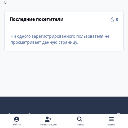
Последние посетители
0
Ни одного зарегистрированного пользователя не
просматривает данную страницу.
Светлый режим
Темный режим
Как в системе
v
k
Язык
Политика конфиденциальности
Войти
Регистрация
Поиск
Меню