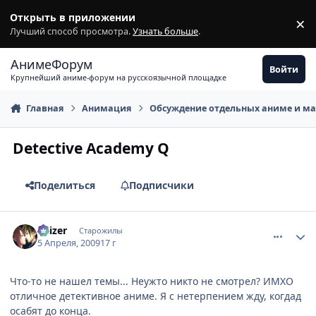
Перейти к содержимому
Открыть в приложении
×
З
Лучший способ просмотра.
Узнать больше
.
АнимеФорум
Войти
Крупнейший аниме-форум на русскоязычной площадке
Главная
Анимация
Обсуждение отдельных аниме и м
Detective Academy Q
Поделиться
Подписчики
comment_2231016
Статистика автора
Kaizer
Старожилы
5 Апреля, 2009
17 г
Что-то не нашел темы... Неужто никто не смотрел? ИМХО
отличное детективное аниме. Я с нетерпением жду, когдад
осабят до конца.