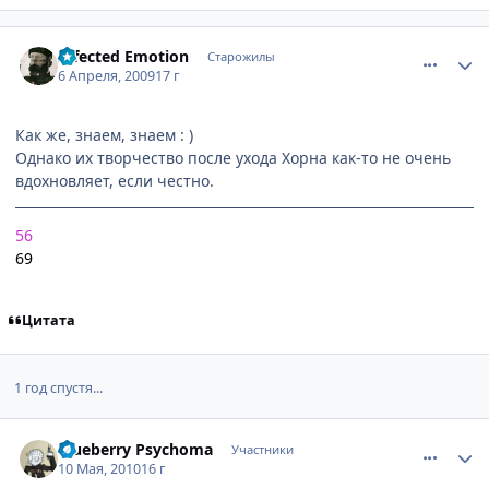
comment_2231638
Статистика автора
Infected Emotion
Старожилы
6 Апреля, 2009
17 г
Как же, знаем, знаем : )
Однако их творчество после ухода Хорна как-то не очень
вдохновляет, если честно.
56
69
Цитата
1 год спустя...
comment_2460707
Статистика автора
Blueberry Psychoma
Участники
10 Мая, 2010
16 г