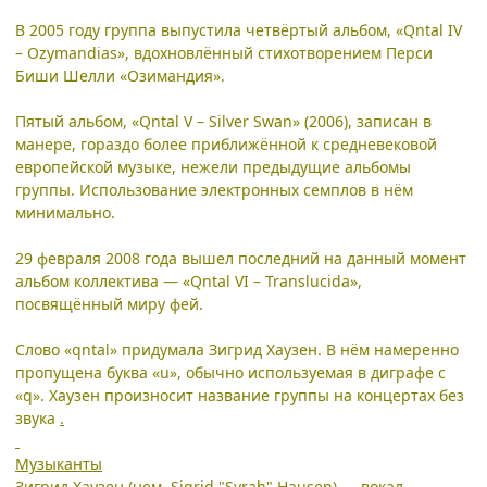
В 2005 году группа выпустила четвёртый альбом, «Qntal IV
– Ozymandias», вдохновлённый стихотворением Перси
Биши Шелли «Озимандия».
Пятый альбом, «Qntal V – Silver Swan» (2006), записан в
манере, гораздо более приближённой к средневековой
европейской музыке, нежели предыдущие альбомы
группы. Использование электронных семплов в нём
минимально.
29 февраля 2008 года вышел последний на данный момент
альбом коллектива — «Qntal VI – Translucida»,
посвящённый миру фей.
Слово «qntal» придумала Зигрид Хаузен. В нём намеренно
пропущена буква «u», обычно используемая в диграфе с
«q». Хаузен произносит название группы на концертах без
звука
.
Музыканты
Зигрид Хаузен (нем. Sigrid "Syrah" Hausen) — вокал