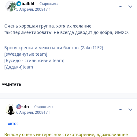
Cabalbl4
Старожилы
5 Апреля, 2009
17 г
Очень хорошая группа, хотя их желание
"экспериментировать" не всегда доводит до добра, ИМХО.
Броня крепка и мехи наши быстры (Zaku II F2)
[sWезданутые team]
[Бусидо - стиль жизни team]
[Дядьки]team
Цитата
comment_2231597
Статистика автора
Tendo
Старожилы
6 Апреля, 2009
17 г
АВТОР
Выложу очень интересное стихотворение, вдохновившее