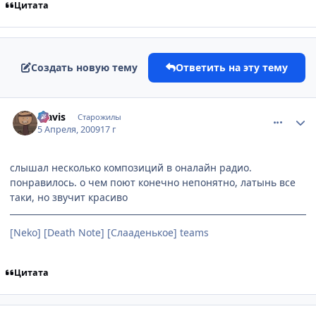
Цитата
Создать новую тему
Ответить на эту тему
comment_2230982
Статистика автора
klavis
Старожилы
5 Апреля, 2009
17 г
слышал несколько композиций в оналайн радио.
понравилось. о чем поют конечно непонятно, латынь все
таки, но звучит красиво
[Neko] [Death Note] [Слааденькое] teams
Цитата
comment_2231051
Статистика автора