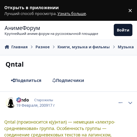
Перейти к содержимому
Открыть в приложении
×
З
Лучший способ просмотра.
Узнать больше
.
АнимеФорум
Войти
Крупнейший аниме-форум на русскоязычной площадке
Главная
Разное
Книги, музыка и фильмы
Музыка
Qntal
Поделиться
Подписчики
comment_2230909
Статистика автора
Tendo
Старожилы
19 Февраля, 2009
17 г
Qntal (произносится к(у)нтал) — немецкая «электро-
средневековая» группа. Особенность группы —
соединение средневековых текстов на латинском,