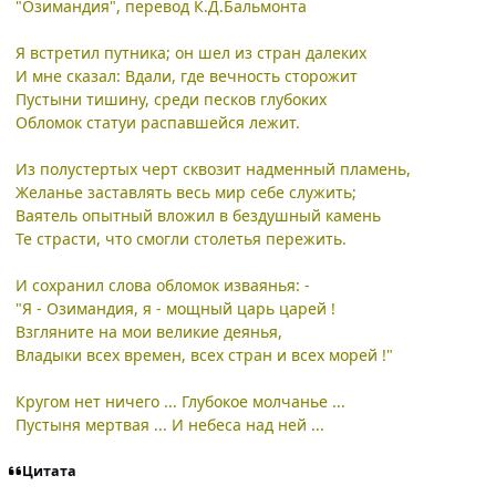
"Озимандия", перевод К.Д.Бальмонта
Я встретил путника; он шел из стран далеких
И мне сказал: Вдали, где вечность сторожит
Пустыни тишину, среди песков глубоких
Обломок статуи распавшейся лежит.
Из полустертых черт сквозит надменный пламень,
Желанье заставлять весь мир себе служить;
Ваятель опытный вложил в бездушный камень
Те страсти, что смогли столетья пережить.
И сохранил слова обломок изваянья: -
"Я - Озимандия, я - мощный царь царей !
Взгляните на мои великие деянья,
Владыки всех времен, всех стран и всех морей !"
Кругом нет ничего ... Глубокое молчанье ...
Пустыня мертвая ... И небеса над ней ...
Цитата