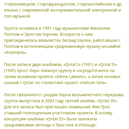
старонемецком, старофранцузском, староанглийском и др.
языках с современной экспериментальной электронной и
поп-музыкой.
Группа основана в 1991 году музыкантами Михаэлем
Поппом и Эрнстом Хорном. Вскорости к ним
присоединилась вокалистка Зигрид Хаузен, работавшая с
Поппом в исполняющем средневековую музыку ансамбле
«Estampie».
После записи двух альбомов, «Qntal I» (1991) и «Qntal II»
(1995) Эрнст Хорн покинул группу и сосредоточился на
своём основном проекте «Deine Lakaien», а затем основал
схожий с Qntal по стилистике проект «Helium Vola».
После связанного с уходом Хорна восьмилетнего перерыва,
группа выпустила в 2003 году третий альбом, «Qntal III».
Для его записи был приглашён клавишник Фил Грот,
ставший полноценным участником проекта. В основу
концепции альбома «Qntal III» была заложена
средневековая легенда о Тристане и Изольде.