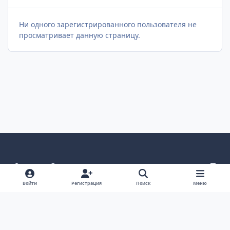
Ни одного зарегистрированного пользователя не
просматривает данную страницу.
Светлый режим
Темный режим
Как в системе
v
k
Язык
Политика конфиденциальности
Войти
Регистрация
Поиск
Меню
Связаться с нами
Cookies
project25
Powered by
Invision Community