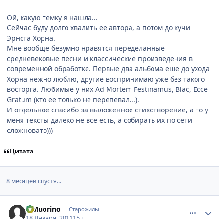
Ой, какую темку я нашла...
Сейчас буду долго хвалить ее автора, а потом до кучи
Эрнста Хорна.
Мне вообще безумно нравятся переделанные
средневековые песни и классические произведения в
современной обработке. Первые два альбома еще до ухода
Хорна нежно люблю, другие воспринимаю уже без такого
восторга. Любимые у них Ad Mortem Festinamus, Blac, Ecce
Gratum (кто ее только не перепевал...).
И отдельное спасибо за выложенное стихотворение, а то у
меня тексты далеко не все есть, а собирать их по сети
сложновато)))
Цитата
8 месяцев спустя...
comment_2619195
Статистика автора
elMuorino
Старожилы
18 Января, 2011
15 г