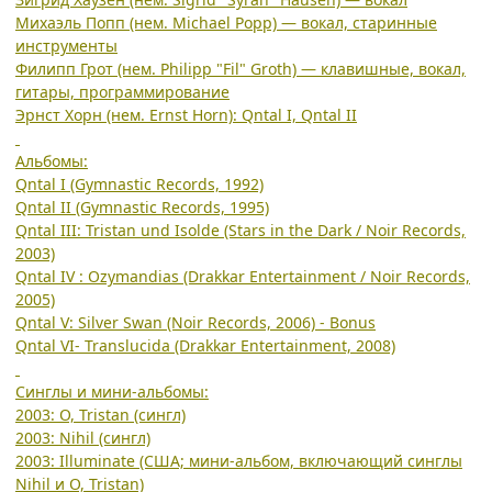
Михаэль Попп (нем. Michael Popp) — вокал, старинные
инструменты
Филипп Грот (нем. Philipp "Fil" Groth) — клавишные, вокал,
гитары, программирование
Эрнст Хорн (нем. Ernst Horn): Qntal I, Qntal II
Альбомы:
Qntal I (Gymnastic Records, 1992)
Qntal II (Gymnastic Records, 1995)
Qntal III: Tristan und Isolde (Stars in the Dark / Noir Records,
2003)
Qntal IV : Ozymandias (Drakkar Entertainment / Noir Records,
2005)
Qntal V: Silver Swan (Noir Records, 2006) - Bonus
Qntal VI- Translucida (Drakkar Entertainment, 2008)
Синглы и мини-альбомы:
2003: O, Tristan (сингл)
2003: Nihil (сингл)
2003: Illuminate (США; мини-альбом, включающий синглы
Nihil и O, Tristan)