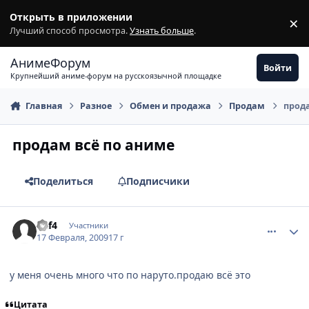
Перейти к содержимому
Открыть в приложении
×
З
Лучший способ просмотра.
Узнать больше
.
АнимеФорум
Войти
Крупнейший аниме-форум на русскоязычной площадке
Главная
Разное
Обмен и продажа
Продам
прода
продам всё по аниме
Поделиться
Подписчики
comment_2230362
Статистика автора
Raf4
Участники
17 Февраля, 2009
17 г
у меня очень много что по наруто.продаю всё это
Цитата