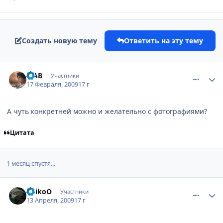
Создать новую тему
Ответить на эту тему
comment_2230363
Статистика автора
МАВ
Участники
17 Февраля, 2009
17 г
А чуть конкретней можно и желательно с фотографиями?
Цитата
1 месяц спустя...
comment_2235642
Статистика автора
DeikoO
Участники
13 Апреля, 2009
17 г