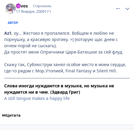
comment_2219420
Статистика автора
Lavos
Старожилы
17 Января, 2009
17 г
АВТОР
Az‡
, оу... Жестоко я пропалился. Вобщем я люблю не
порнушку, а красивую эротику. =) (которую щас днем с
огнем порой не сыскать).
Да простят меня Опричники Царя-Батюшки за сей флуд.
Скажу так, Сублюструм занял особое место в моем сердце,
где-то рядом с Мор.Утопией, Final Fantasy и Silent Hill.
Слова иногда нуждаются в музыке, но музыка не
нуждается ни в чем. (Эдвард Григ)
A still tongue makes a happy life
Цитата
comment_2219428
Статистика автора