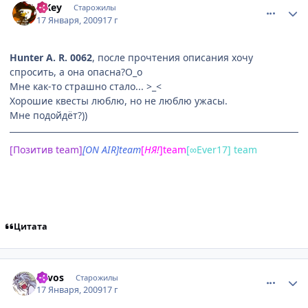
TiKey
Старожилы
17 Января, 2009
17 г
Hunter A. R. 0062
, после прочтения описания хочу
спросить, а она опасна?О_о
Мне как-то страшно стало... >_<
Хорошие квесты люблю, но не люблю ужасы.
Мне подойдёт?))
[Позитив team]
[ON AIR]team
[
НЯ
!
]team
[∞Ever17] team
Цитата
comment_2219435
Статистика автора
Lavos
Старожилы
17 Января, 2009
17 г