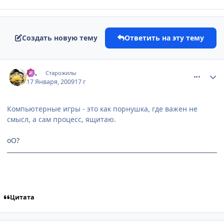
Создать новую тему
Ответить на эту тему
comment_2219409
Статистика автора
Az.
Старожилы
17 Января, 2009
17 г
Компьютерные игры - это как порнушка, где важен не
смысл, а сам процесс, ящитаю.
оО?
Цитата