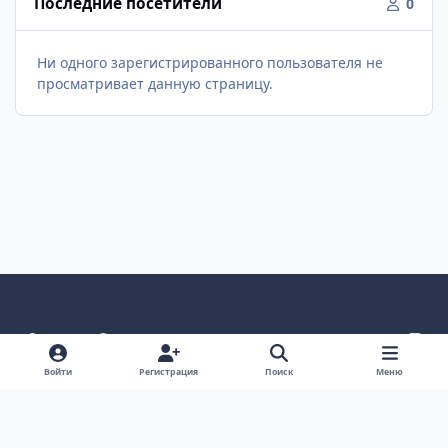
Последние посетители
0
Ни одного зарегистрированного пользователя не
просматривает данную страницу.
Светлый режим
Темный режим
Как в системе
v
k
Язык
Политика конфиденциальности
Войти
Регистрация
Поиск
Меню
Связаться с нами
Cookies
project25
Powered by
Invision Community