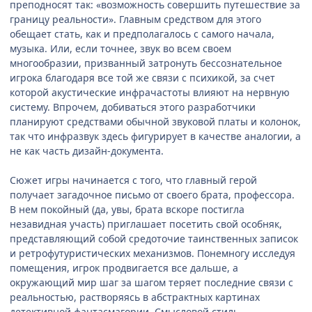
преподносят так: «возможность совершить путешествие за
границу реальности». Главным средством для этого
обещает стать, как и предполагалось с самого начала,
музыка. Или, если точнее, звук во всем своем
многообразии, призванный затронуть бессознательное
игрока благодаря все той же связи с психикой, за счет
которой акустические инфрачастоты влияют на нервную
систему. Впрочем, добиваться этого разработчики
планируют средствами обычной звуковой платы и колонок,
так что инфразвук здесь фигурирует в качестве аналогии, а
не как часть дизайн-документа.
Сюжет игры начинается с того, что главный герой
получает загадочное письмо от своего брата, профессора.
В нем покойный (да, увы, брата вскоре постигла
незавидная участь) приглашает посетить свой особняк,
представляющий собой средоточие таинственных записок
и ретрофутуристических механизмов. Понемногу исследуя
помещения, игрок продвигается все дальше, а
окружающий мир шаг за шагом теряет последние связи с
реальностью, растворяясь в абстрактных картинах
детективной фантасмагории. Смысловой стиль