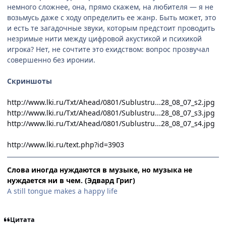
немного сложнее, она, прямо скажем, на любителя — я не
возьмусь даже с ходу определить ее жанр. Быть может, это
и есть те загадочные звуки, которым предстоит проводить
незримые нити между цифровой акустикой и психикой
игрока? Нет, не сочтите это ехидством: вопрос прозвучал
совершенно без иронии.
Скриншоты
http://www.lki.ru/Txt/Ahead/0801/Sublustru...28_08_07_s2.jpg
http://www.lki.ru/Txt/Ahead/0801/Sublustru...28_08_07_s3.jpg
http://www.lki.ru/Txt/Ahead/0801/Sublustru...28_08_07_s4.jpg
http://www.lki.ru/text.php?id=3903
Слова иногда нуждаются в музыке, но музыка не
нуждается ни в чем. (Эдвард Григ)
A still tongue makes a happy life
Цитата