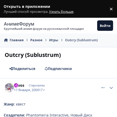
Перейти к содержимому
Открыть в приложении
×
З
Лучший способ просмотра.
Узнать больше
.
АнимеФорум
Войти
Крупнейший аниме-форум на русскоязычной площадке
Главная
Разное
Игры
Outcry (Sublustrum)
Outcry (Sublustrum)
Поделиться
Подписчики
comment_2219404
Статистика автора
Lavos
Старожилы
17 Января, 2009
17 г
Жанр:
квест
Создатели:
Phantomeria Interactive, Новый Диск