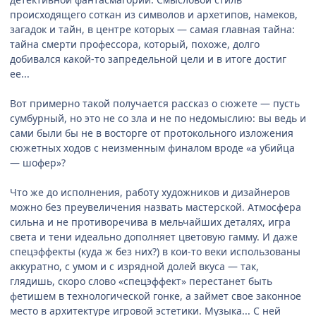
происходящего соткан из символов и архетипов, намеков,
загадок и тайн, в центре которых — самая главная тайна:
тайна смерти профессора, который, похоже, долго
добивался какой-то запредельной цели и в итоге достиг
ее...
Вот примерно такой получается рассказ о сюжете — пусть
сумбурный, но это не со зла и не по недомыслию: вы ведь и
сами были бы не в восторге от протокольного изложения
сюжетных ходов с неизменным финалом вроде «а убийца
— шофер»?
Что же до исполнения, работу художников и дизайнеров
можно без преувеличения назвать мастерской. Атмосфера
сильна и не противоречива в мельчайших деталях, игра
света и тени идеально дополняет цветовую гамму. И даже
спецэффекты (куда ж без них?) в кои-то веки использованы
аккуратно, с умом и с изрядной долей вкуса — так,
глядишь, скоро слово «спецэффект» перестанет быть
фетишем в технологической гонке, а займет свое законное
место в архитектуре игровой эстетики. Музыка... С ней