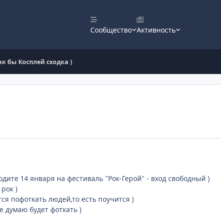
Сообщество
Активность
ак бы Косплей сходка )
дите 14 января на фестиваль "Рок-Герой" - вход свободный )
рок )
ся пофоткать людей,то есть поучится )
е думаю будет фоткать )