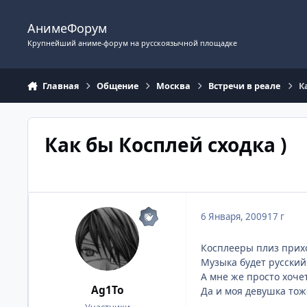
Перейти к содержимому
АнимеФорум
Крупнейший аниме-форум на русскоязычной площадке
Главная
Общение
Москва
Встречи в реале
К
Как бы Косплей сходка )
6 Января, 2009
17 г
Косплееры плиз прихо
Музыка будет русский 
А мне же просто хочет
Ag1To
Да и моя девушка тож