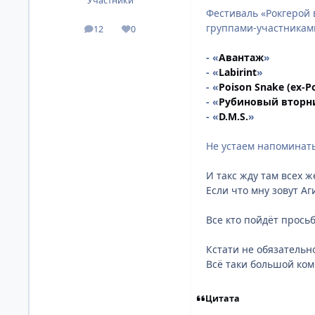
Участники
Фестиваль «Рокгерой 
группами-участниками
12
0
посты
Репутация
- «
Авантаж
»
- «
Labirint
»
- «
Poison Snake (ex-P
- «
Рубиновый вторн
- «
D.M.S.
»
Не устаем напоминат
И такс жду там всех 
Если что мну зовут Аги
Все кто пойдёт просьб
Кстати не обязательно
Всё таки большой ком
Цитата