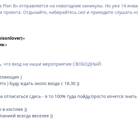
в Plan B» отправляется на новогодние каникулы. Но уже 14 ян
 проекта. Отдыхайте, набирайтесь сил и приходите слушать нов
oisonlover)
»
ик
»
ь, что вход на наши мероприятия СВОБОДНЫЙ.
желающих )
то ) Буду ждать около входа с 18.30 ))
а отписаться сдесь - я то 100% туда пойду,просто хочется знать 
 в косплее ))
панией всегда веселее ))