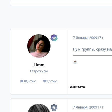
7 Января, 2009
17 г
Ну и группы, сразу ви
☕
Limm
Старожилы
10,5 тыс.
1,6 тыс.
посты
Репутация
Цитата
7 Января, 2009
17 г