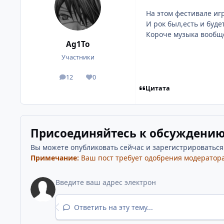
На этом фестивале и
И рок был,есть и будет
Короче музыка вообщ
Ag1To
Участники
12
0
посты
Репутация
Цитата
Присоединяйтесь к обсуждени
Вы можете опубликовать сейчас и зарегистрироваться п
Примечание:
Ваш пост требует одобрения модератора
Ответить на эту тему...