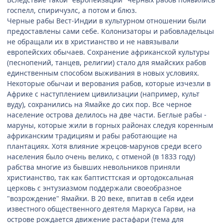
госпелл, спиричуэлс, а потом и блюз.
Черные рабы Вест-Индии в культурном отношении были
предоставлены сами себе. Колонизаторы и рабовладельцы
не обращали их в христианство и не навязывали
европейских обычаев. Сохранение африканской культуры
(песнопений, танцев, религии) стало для ямайских рабов
единственным способом выживания в новых условиях.
Некоторые обычаи и верования рабов, которые изчезли в
Африке с наступлением цивилизации (например, культ
вуду), сохранились на Ямайке до сих пор. Все черное
население острова делилось на две части. Беглые рабы -
маруны, которые жили в горных районах следуя коренным
африканским традициям и рабы работающие на
плантациях. Хотя влияние жрецов-марунов среди всего
населения было очень велико, с отменой (в 1833 году)
рабства многие из бывших невольников приняли
христианство, так как баптисттская и ортодоксальная
церковь с энтузиазмом поддержали своеобразное
"возрождение" Ямайки. В 20 веке, впитав в себя идеи
известного общественного деятеля Маркуса Гарви, на
острове рождается движение растафари (тема для