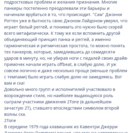
подростковых проблем и желания признания. Многие
панкеры постепенно преодолевали эти барьеры и
начинали врубаться в то, что происходит. "Сам" Джонни
Роттен уже в бытность свою Джоном Лайдоном уверял, что
играет белый реггей, и понимать это нужно было скорей
всего метафизически. К тому же если вспомнить другой
объединяющий принцип панка и реггей, а именно
гармоническая и ритмическая простота, то можно понять
тех панкеров, которые, замедлившись до семидесяти
ударов в минуту, но, не убирая ноги с педалей своих драйв-
примочек начали играть offbeat, в слабую долю. И уж
совсем логично и даже несколько проще (меньше проблем
с темпами) было играть слабую долю не замедляясь. Вот
вам и ска!
Довольно много групп и исполнителей участвовало в
возрождении стиля, но наиболее выдающуюся роль
сыграли участники движения 2Tone (в дальнейшем
зачастую 2Т), ставшего впоследствии символом второй
волны ска.
2Tone
В середине 1979 года клавишник из Кавентри Джерри
Даммерс (Jerry Dammers) решил, что музыка новоявленных