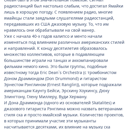
радиостанций был настолько слабым, что достигал Ямайки
лишь в хорошую погоду. С появлением радио, многие
ямайкцы стали заядлыми слушателями радиостанций,
передававших из США джазовую музыку. То, что им
нравилось они обрабатывали на свой манер.
Уже с начала 40-х годов калипсо и менто начали
изменяться под влиянием различных американских стилей
и направлений. К концу десятилетия образовалось
множество коллективов, которые в подавляющем
большинстве играли на танцах и аккомпанировали
фильмам немого кино. Это были группы, подобные
известному тогда Eric Dean`s Orchestra (с тромбонистом
Доном Драммондом (Don Drummond) и гитаристом
Эрнестом Рэнглином (Ernest Ranglin)), которые подражали
американцам Каунту Бейси, Эрскину Хоукинсу, Дюку
Элингтону, Глену Миллеру, Вуди Херману.
И Дона Драммонда (одного из основателей Skatalites) и
джазового гитариста Рэнглина можно назвать ветеранами
стиля ска и просто ямайской музыки. Количество проектов,
в которых принимали участие эти музыканты
насчитывается десятками, их влияние на музыку ска