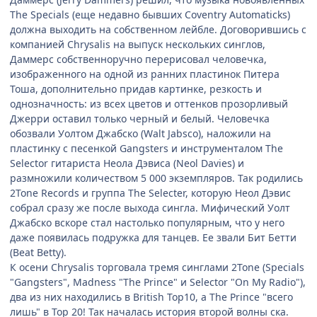
The Specials (еще недавно бывших Coventry Automaticks)
должна выходить на собственном лейбле. Договорившись с
компанией Chrysalis на выпуск нескольких синглов,
Даммерс собственноручно перерисовал человечка,
изображенного на одной из ранних пластинок Питера
Тоша, дополнительно придав картинке, резкость и
однозначность: из всех цветов и оттенков прозорливый
Джерри оставил только черный и белый. Человечка
обозвали Уолтом Джабско (Walt Jabsco), наложили на
пластинку с песенкой Gangsters и инструменталом The
Selector гитариста Неола Дэвиса (Neol Davies) и
размножили количеством 5 000 экземпляров. Так родились
2Tone Records и группа The Selecter, которую Неол Дэвис
собрал сразу же после выхода сингла. Мифический Уолт
Джабско вскоре стал настолько популярным, что у него
даже появилась подружка для танцев. Ее звали Бит Бетти
(Beat Betty).
К осени Chrysalis торговала тремя синглами 2Tone (Specials
"Gangsters", Madness "The Prince" и Selector "On My Radio"),
два из них находились в British Top10, а The Prince "всего
лишь" в Top 20! Так началась история второй волны ска.