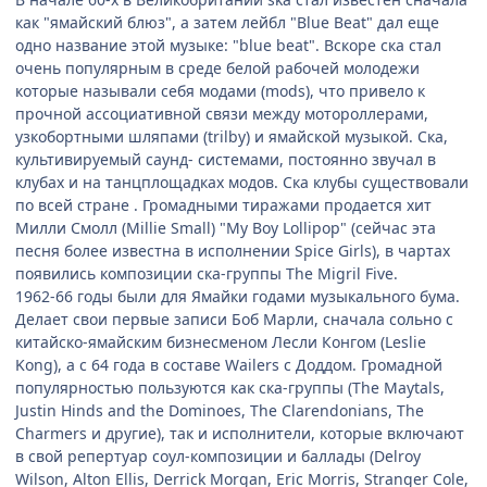
как "ямайский блюз", а затем лейбл "Blue Beat" дал еще
одно название этой музыке: "blue beat". Вскоре ска стал
очень популярным в среде белой рабочей молодежи
которые называли себя модами (mods), что привело к
прочной ассоциативной связи между мотороллерами,
узкобортными шляпами (trilby) и ямайской музыкой. Ска,
культивируемый саунд- системами, постоянно звучал в
клубах и на танцплощадках модов. Ска клубы существовали
по всей стране . Громадными тиражами продается хит
Милли Смолл (Millie Small) "My Boy Lollipop" (сейчас эта
песня более известна в исполнении Spice Girls), в чартах
появились композиции ска-группы The Migril Five.
1962-66 годы были для Ямайки годами музыкального бума.
Делает свои первые записи Боб Марли, сначала сольно с
китайско-ямайским бизнесменом Лесли Конгом (Leslie
Kong), а с 64 года в составе Wailers с Доддом. Громадной
популярностью пользуются как ска-группы (The Maytals,
Justin Hinds and the Dominoes, The Clarendonians, The
Charmers и другие), так и исполнители, которые включают
в свой репертуар соул-композиции и баллады (Delroy
Wilson, Alton Ellis, Derrick Morgan, Eric Morris, Stranger Cole,