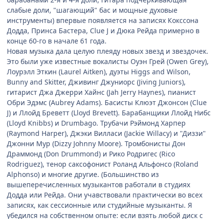
слабые доли, "шагающий" бас и мощные духовые
инструменты) впервые появляется на записях Кокссона
Додда, Принса Бастера, Clue J и Дюка Рейда примерно в
конце 60-го в начале 61 года.
Новая музыка дала целую плеяду новых звезд и звездочек.
Это были уже известные вокалисты Оуэн Грей (Owen Grey),
Лоурэлл Эткин (Laurel Aitken), дуэты Higgs and Wilson,
Bunny and Skitter, Дживинг Джуниорс (Jiving Juniors),
гитарист Джа Джерри Хайнс (Jah Jerry Haynes), пианист
Обри Эдэмс (Aubrey Adams). Басисты Клюэт Джонсон (Clue
J) и Ллойд Бреветт (Lloyd Brevett). Барабанщики Ллойд Нибс
(Lloyd Knibbs) и Drumbago. Трубачи Рэймонд Харпер
(Raymond Harper), Джэки Вилласи (Jackie Willacy) и "Диззи"
Джонни Мур (Dizzy Johnny Moore). Тромбонисты Дон
Драммонд (Don Drummond) и Рико Родригес (Rico
Rodriguez), тенор саксофонист Роланд Альфонсо (Roland
Alphonso) и многие другие. (Большинство из
вышеперечисленных музыкантов работали в студиях
Додда или Рейда. Они учавствовали практически во всех
записях, как сессионные или студийные музыканты. Я
убедился на собственном опыте: если взять любой диск с