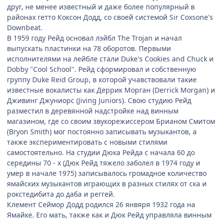
друг, не менее известный и даже более популярный в
районах гетто Коксон Додд, со своей системой Sir Coxsone's
Downbeat.
В 1959 году Рейд основал лэйбл The Trojan и начал
выпускать пластинки на 78 оборотов. Первыми
исполнителями на лейбле стали Duke's Cookies and Chuck и
Dobby "Cool School". Рейд сформировал и собственную
группу Duke Reid Group, в которой учавствовали такие
известные вокалисты как Деррик Морган (Derrick Morgan) и
Дживинг Джуниорс (Jiving Juniors). Свою студию Рейд
разместил в деревянной надстройке над винным
магазином, где со своим звукорежиссером Брианом Смитом
(Bryon Smith) мог постоянно записывать музыкантов, а
также экспериментировать с новыми стилями
самостоятельно. На студии Дюка Рейда с начала 60 до
середины 70 - х (Дюк Рейд тяжело заболел в 1974 году и
умер в начале 1975) записывалось громадное количество
ямайских музыкантов играющих в разных стилях от ска и
рокстедибита до даба и реггей.
Клемент Сеймор Додд родился 26 янвяря 1932 года на
Ямайке. Его мать, также как и Дюк Рейд управляла винным