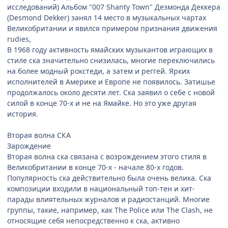
исследований) Альбом "007 Shanty Town" Дезмонда Деккера
(Desmond Dekker) занял 14 место в музыкальных чартах
Великобритании и явился примером признания движения
rudies,
В 1968 году активность ямайских музыкантов играющих в
стиле ска значительно снизилась, многие переключились
на более модный рокстеди, а затем и реггей. Ярких
исполнителей в Америке и Европе не появилось. Затишье
продолжалось около десяти лет. Ска заявил о себе с новой
силой в конце 70-х и не на Ямайке. Но это уже другая
история.
Вторая волна СКА
Зарождение
Вторая волна ска связана с возрождением этого стиля в
Великобритании в конце 70-х - начале 80-х годов.
Популярность ска действительно была очень велика. Ска
композиции входили в национальный топ-тен и хит-
парады влиятельных журналов и радиостанций. Многие
группы, такие, например, как The Police или The Clash, не
относящие себя непосредственно к ска, активно