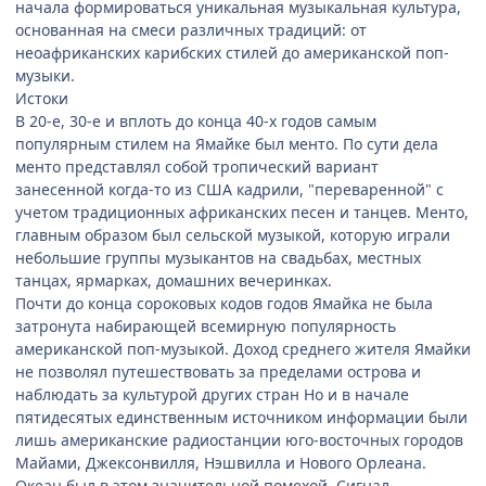
начала формироваться уникальная музыкальная культура,
основанная на смеси различных традиций: от
неоафриканских карибских стилей до американской поп-
музыки.
Истоки
В 20-е, 30-е и вплоть до конца 40-х годов самым
популярным стилем на Ямайке был менто. По сути дела
менто представлял собой тропический вариант
занесенной когда-то из США кадрили, "переваренной" с
учетом традиционных африканских песен и танцев. Менто,
главным образом был сельской музыкой, которую играли
небольшие группы музыкантов на свадьбах, местных
танцах, ярмарках, домашних вечеринках.
Почти до конца сороковых кодов годов Ямайка не была
затронута набирающей всемирную популярность
американской поп-музыкой. Доход среднего жителя Ямайки
не позволял путешествовать за пределами острова и
наблюдать за культурой других стран Но и в начале
пятидесятых единственным источником информации были
лишь американские радиостанции юго-восточных городов
Майами, Джексонвилля, Нэшвилла и Нового Орлеана.
Океан был в этом значительной помехой. Сигнал