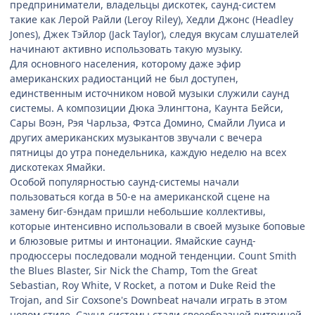
предприниматели, владельцы дискотек, саунд-систем
такие как Лерой Райли (Leroy Riley), Хедли Джонс (Headley
Jones), Джек Тэйлор (Jack Taylor), следуя вкусам слушателей
начинают активно использовать такую музыку.
Для основного населения, которому даже эфир
американских радиостанций не был доступен,
единственным источником новой музыки служили саунд
системы. А композиции Дюка Элингтона, Каунта Бейси,
Сары Воэн, Рэя Чарльза, Фэтса Домино, Смайли Луиса и
других американских музыкантов звучали с вечера
пятницы до утра понедельника, каждую неделю на всех
дискотеках Ямайки.
Особой популярностью саунд-системы начали
пользоваться когда в 50-е на американской сцене на
замену биг-бэндам пришли небольшие коллективы,
которые интенсивно использовали в своей музыке боповые
и блюзовые ритмы и интонации. Ямайские саунд-
продюссеры последовали модной тенденции. Count Smith
the Blues Blaster, Sir Nick the Champ, Tom the Great
Sebastian, Roy White, V Rocket, а потом и Duke Reid the
Trojan, and Sir Coxsone's Downbeat начали играть в этом
новом стиле. Саунд-системы стали своеобразной витриной