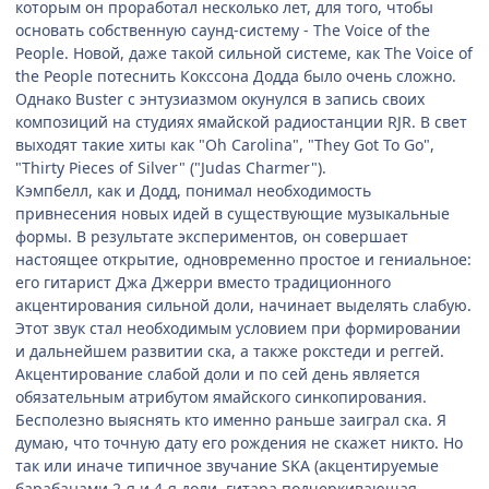
которым он проработал несколько лет, для того, чтобы
основать собственную саунд-систему - The Voice of the
People. Новой, даже такой сильной системе, как The Voice of
the People потеснить Кокссона Додда было очень сложно.
Однако Buster с энтузиазмом окунулся в запись своих
композиций на студиях ямайской радиостанции RJR. В свет
выходят такие хиты как "Oh Carolina", "They Got To Go",
"Thirty Pieces of Silver" ("Judas Charmer").
Кэмпбелл, как и Додд, понимал необходимость
привнесения новых идей в существующие музыкальные
формы. В результате экспериментов, он совершает
настоящее открытие, одновременно простое и гениальное:
его гитарист Джа Джерри вместо традиционного
акцентирования сильной доли, начинает выделять слабую.
Этот звук стал необходимым условием при формировании
и дальнейшем развитии ска, а также рокстеди и реггей.
Акцентирование слабой доли и по сей день является
обязательным атрибутом ямайского синкопирования.
Бесполезно выяснять кто именно раньше заиграл ска. Я
думаю, что точную дату его рождения не скажет никто. Но
так или иначе типичное звучание SKA (акцентируемые
барабанами 2-я и 4-я доли, гитара подчеркивающая