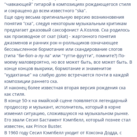
"чавкающей" гитарой в композициях рождающегося стиля
и сокращено до всем известного "ska".
Еще одну весьма оригинальную версию возникновения
понятия "ска", следуя некоторым музыкальным критикам
предлагает джазовый саксофонист А.Козлов. Cка родилось
как производное от скат (skat) - жаргонного понятия
джазменов и ранних рок-н-ролльщиков означающее
бессмысленное бормотание или скандирование слогов
(типа "би-боп-а-лу-ла" или "тутти-фрутти", помните?) По-
моему маловероятно, но все может быть, все может быть. В
конце концов выкрики, бормотание и знаменитое
"кудахтанье" на слабую долю встречается почти в каждой
композиции раннего ска.
И наконец более известная вторая версия рождения ска
как стиля.
В конце 50-х на ямайской сцене появляется легендарный
продюссер и музыкант, исполнитель, который в корне
изменил ситуацию, сложившуюся на музыкальном рынке.
Его звали Сесил Бастамент Кэмпбелл, который познее стал
известен, как Prince Buster.
В 1960 году Сесил Кэмпбелл уходит от Коксона Додда, с