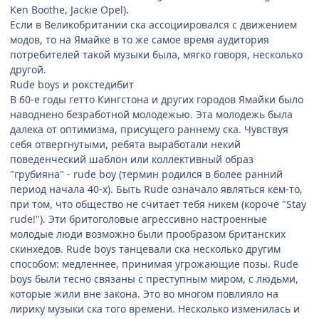
Ken Boothe, Jackie Opel).
Если в Великобритании ска ассоциировался с движением
модов, то на Ямайке в то же самое время аудитория
потребителей такой музыки была, мягко говоря, несколько
другой.
Rude boys и рокстедибит
В 60-е годы гетто Кингстона и других городов Ямайки было
наводнено безработной молодежью. Эта молодежь была
далека от оптимизма, присущего раннему ска. Чувствуя
себя отвергнутыми, ребята выработали некий
поведенческий шаблон или коллективный образ
"грубияна" - rude boy (термин родился в более ранний
период начала 40-х). Быть Rude означало являться кем-то,
при том, что общество не считает тебя никем (короче "Stay
rude!"). Эти бритоголовые агрессивно настроенные
молодые люди возможно были прообразом британских
скинхедов. Rude boys танцевали ска несколько другим
способом: медленнее, принимая угрожающие позы. Rude
boys были тесно связаны с преступным миром, с людьми,
которые жили вне закона. Это во многом повлияло на
лирику музыки ска того времени. Несколько изменилась и