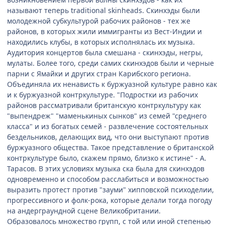
называют теперь traditional skinheads. Скинхэды были
молодежной субкультурой рабочих районов - тех же
районов, в которых жили иммигранты из Вест-Индии и
находились клубы, в которых исполнялась их музыка.
Аудитория концертов была смешана - скинхэды, негры,
мулаты. Более того, среди самих скинхэдов были и черные
парни с Ямайки и других стран Карибского региона.
Объединяла их ненависть к буржуазной культуре равно как
и к буржуазной контркультуре. "Подростки из рабочих
районов рассматривали британскую контркультуру как
"выпендреж" "маменькиных сынков" из семей "среднего
класса" и из богатых семей - развлечение состоятельных
бездельников, делающих вид, что они выступают против
буржуазного общества. Такое представление о британской
контркультуре было, скажем прямо, близко к истине" - А.
Тарасов. В этих условиях музыка ска была для скинхэдов
одновременно и способом расслабиться и возможностью
выразить протест против "зауми" хипповской психоделии,
прогрессивного и фолк-рока, которые делали тогда погоду
на андерграундной сцене Великобритании.
Образовалось множество групп, с той или иной степенью