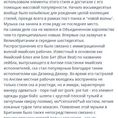
использовали элементы этого стиля и достигали с его
помощью массовой популярности. Начало восьмидесятых
вообще было колыбелью для рождения целой коллекции
стилей, прежде всего в рамках пост-панка и "новой волны".
Музыка ска заняла в этом ряду не последнее место.
На самом деле ска не являлся в Объединенном королевстве
чем-то принципиально новым. Впервые ска зазвучал в
Великобритании в середине шестидесятых.
Распространение его было связано с иммиграционной
волной ямайских рабочих. Известный в основном как
Ямайский Блюз или Блю Бит (Blue Beat) по названию
лейбла, выпускающего в Англии пластинки ямайских
исполнителей, ска стал популярным благодаря таким
исполнителям как Дезмонд Деккер. Во время его гастролей
по Англии местная рабочая молодежь восприняла не
только стили ска и рокстеди, но и имидж, характерную
манеру одеваться - порк-пай хэт (pork- pie hat - это элемент
одежды руди-бойз: шляпа с круглой плоской тульей и
загнутыми кверху полями), мо*censored*ый костюм, легкие
кожаные туфли типа мокасин. Появление этой музыки в
Британии было также непосредственно связано с
возникновением первой волны скинхэдов - как их