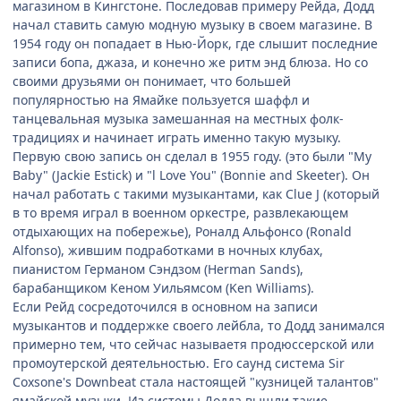
магазином в Кингстоне. Последовав примеру Рейда, Додд
начал ставить самую модную музыку в своем магазине. В
1954 году он попадает в Нью-Йорк, где слышит последние
записи бопа, джаза, и конечно же ритм энд блюза. Но со
своими друзьями он понимает, что большей
популярностью на Ямайке пользуется шаффл и
танцевальная музыка замешанная на местных фолк-
традициях и начинает играть именно такую музыку.
Первую свою запись он сделал в 1955 году. (это были "My
Baby" (Jackie Estick) и "l Love You" (Bonnie and Skeeter). Он
начал работать с такими музыкантами, как Clue J (который
в то время играл в военном оркестре, развлекающем
отдыхающих на побережье), Роналд Альфонсо (Ronald
Alfonso), жившим подработками в ночных клубах,
пианистом Германом Сэндзом (Herman Sands),
барабанщиком Кеном Уильямсом (Ken Williams).
Если Рейд сосредоточился в основном на записи
музыкантов и поддержке своего лейбла, то Додд занимался
примерно тем, что сейчас называетя продюссерской или
промоутерской деятельностью. Его саунд система Sir
Coxsone's Downbeat стала настоящей "кузницей талантов"
ямайской музыки. Из системы Додда вышли такие