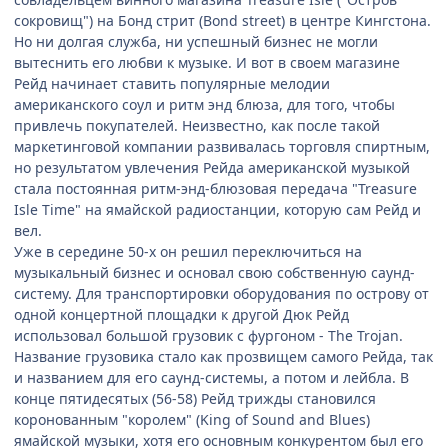
сокровищ") на Бонд стрит (Bond street) в центре Кингстона.
Но ни долгая служба, ни успешный бизнес не могли
вытеснить его любви к музыке. И вот в своем магазине
Рейд начинает ставить популярные мелодии
американского соул и ритм энд блюза, для того, чтобы
привлечь покупателей. Неизвестно, как после такой
маркетинговой компании развивалась торговля спиртным,
но результатом увлечения Рейда американской музыкой
стала постоянная ритм-энд-блюзовая передача "Treasure
Isle Time" на ямайской радиостанции, которую сам Рейд и
вел.
Уже в середине 50-х он решил переключиться на
музыкальный бизнес и основал свою собственную саунд-
систему. Для транспортировки оборудования по острову от
одной концертной площадки к другой Дюк Рейд
использовал большой грузовик с фургоном - The Trojan.
Название грузовика стало как прозвищем самого Рейда, так
и названием для его саунд-системы, а потом и лейбла. В
конце пятидесятых (56-58) Рейд трижды становился
коронованным "королем" (King of Sound and Blues)
ямайской музыки, хотя его основным конкурентом был его