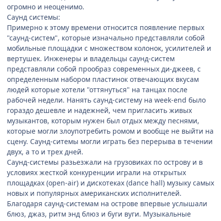
огромно и неоценимо.
Саунд системы:
Примерно к этому времени относится появление первых
"саунд-систем", которые изначально представляли собой
мобильные площадки с множеством колонок, усилителей и
вертушек. Инженеры и владельцы саунд-систем
представляли собой прообраз современных ди-джеев, с
определенным набором пластинок отвечающих вкусам
людей которые хотели "оттянуться" на танцах после
рабочей недели. Нанять саунд-систему на week-end было
гораздо дешевле и надежней, чем пригласить живых
музыкантов, которым нужен был отдых между песнями,
которые могли злоупотребить ромом и вообще не выйти на
сцену. Саунд-ситемы могли играть без перерыва в течении
двух, а то и трех дней.
Саунд-системы разьезжали на грузовиках по острову и в
условиях жесткой конкуренции играли на открытых
площадках (open-air) и дискотеках (dance hall) музыку cамых
новых и популярных американских исполнителей.
Благодаря саунд-системам на острове впервые услышали
блюз, джаз, ритм энд блюз и буги вуги. Музыкальные