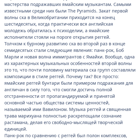
мастерства подражавших ямайским музыкантам. Самыми
известными среди них были The Pyramids. Закат первой
волны ска в Великобритании приходится на конец
шестидесятых, когда практически вся английская
молодежь обратилась к психоделии, а ямайские
исполнители стояли на пороге открытия реггей.
Толчком к бурному развитию ска во второй раз в конце
семидесятых стали следующие явления: панк-рок, Боб
Марли и новая волна иммигрантов с Ямайки. Вообще, одна
из характерных музыкальных особенностей второй волны
это то, что почти половину материала ска групп составляли
композиции в стиле реггей. Почему так? Все просто:
ямайские реггей бунтари были примером подражания для
англичан в силу того, что смогли достичь полной
отстраненности от пропагандируемой и принятой
основной частью общества системы ценностей,
называемой ими Вавилоном. Музыка реггей и священная
трава марихуана полностью раскрепощали сознание
растамана, делая его свободно-мыслящей творческой
единицей.
Панк-рок по сравнению с реггей был полон комплексов,