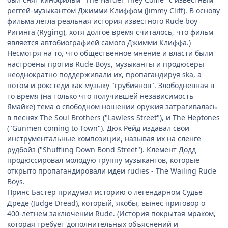
реггей-музыкантом Джимми Клиффом (Jimmy Cliff). В основу
фильма легла реальная история известного Rude boy
Ригинга (Ryging), хотя долгое время считалось, что фильм
является автобиографией самого Джимми Клиффа.)
Несмотря на то, что общественное мнение и власти были
настроены против Rude Boys, музыканты и продюсеры
неоднократно поддерживали их, пропагандируя ska, а
потом и рокстеди как музыку "грубиянов". Злободневная в
то время (на только что получившей независимость
Ямайке) тема о свободном ношении оружия затрагивалась
в песнях The Soul Brothers ("Lawless Street"), и The Heptones
("Gunmen coming to Town"). Дюк Рейд издавал свои
инструментальные композиции, называя их на сленге
рудбойз ("Shuffling Down Bond Street"). Клемент Додд
продюссировал молодую группу музыкантов, которые
открыто пропагандировали идеи rudies - The Wailing Rude
Boys.
Принс Бастер придумал историю о легендарном Судье
Дреде (Judge Dread), который, якобы, вынес приговор о
400-летнем заключении Rude. (История покрытая мраком,
которая требует дополнительных объяснений и