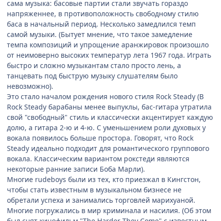
сама музыка: басовые партии стали звучать гораздо
напряженнее, в противоположность свободному стилю
баса в начальный период. Несколько замедлился темп
самой музыки. (Бытует мнение, что такое замедление
темпа композиций и упрощение аранжировок произошло
от неимоверно высоких температур лета 1967 года. Играть
быстро и сложно музыкантам стало просто лень, а
танцевать под быструю музыку слушателям было
невозможно).
Это стало началом рождения нового стиля Rock Steady (В
Rock Steady барабаны менее выпуклы, бас-гитара утратила
свой "свободный" стиль и классически акцентирует каждую
долю, а гитара 2-ю и 4-ю. С уменьшением роли духовых у
вокала появилось больше простора. Говорят, что Rock
Steady идеально подходит для романтического группового
вокала. Классическим вариантом рокстеди являются
некоторые ранние записи Боба Марли).
Многие rudeboys были из тех, кто приезжал в Кингстон,
чтобы стать известным в музыкальном бизнесе не
обретали успеха и занимались торговлей марихуаной.
Многие погружались в мир криминала и насилия. (Об этом
был снят кинофильм "The Harder They Come" с известным