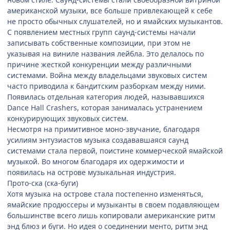
американской музыки, все больше привлекающей к себе
не просто обычных слушателей, но и ямайских музыкантов.
С появлением местных групп саунд-системы начали
записывать собственные композиции, при этом не
указывая на виниле названия лейбла. Это делалось по
причине жесткой конкуренции между различными
системами. Война между владельцами звуковых систем
часто приводила к бандитским разборкам между ними.
Появилась отдельная категория людей, называвшихся
Dance Hall Crashers, которая занималась устранением
конкурирующих звуковых систем.
Несмотря на примитивное моно-звучание, благодаря
усилиям энтузиастов музыка создававшаяся саунд
системами стала первой, поистине коммерческой ямайской
музыкой. Во многом благодаря их одержимости и
появилась на острове музыкальная индустрия.
Прото-ска (ска-буги)
Хотя музыка на острове стала постепенно изменяться,
ямайские продюссеры и музыканты в своем подавляющем
большинстве всего лишь копировали американские ритм
энд блюз и буги. Но идея о соединении менто, ритм энд