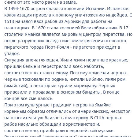
считают это место раем на земле.
В 1494-1670 остров являлся колонией Испании. Испанская
колонизация привела к полному уничтожению индейцев. С
1513 начался ввоз рабов из Африки для работы на
плантациях. В 1670 стала колонией Великобритании. В 17
столетии Ямайка является мировым центром пиратства. Но
после разрушения вследствие землетрясения основного
пиратского города Порт-Рояля - пиратство приходит в
упадок.
Ситуация впечатляющая. Жили-жили невинные красные,
пришли белые и перестреляли всех. Работать,
соответственно, стало некому. Поэтому привезли черных.
Черные тосковали по родине, читали Библию, пили ром
(ямайский), а некоторые курили марихуану. Черных
привозили и продавали в основном бандиты. В конце
концов все смешалось.
При этом культурные традиции негров на Ямайке
коренным образом отличались от американских, несмотря
на относительную близость к материку. В США черных
рабов насильно обращали в христианство и,
соответственно, приобщали к европейской музыке.
Вследствие такой "европеизации" черных рабов появились