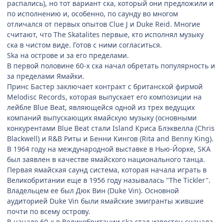
распались), но тот вариант ска, который они предложили и
по исполнению и, особенно, по саунду во многом
отличался от первых опытов Clue J и Duke Reid. Многие
считают, что The Skatalites первые, кто исполнял музыку
ска в чистом виде. Готов с ними согласиться.
Ska на острове и за его пределами.
В первой половине 60-х ска начал обретать популярность и
за пределами Ямайки.
Принс Бастер заключает контракт с британской фирмой
Melodisc Records, которая выпускает его композиции на
лейбле Blue Beat, являющейся одной из трех ведущих
компаний выпускающих ямайскую музыку (основными
конкурентами Blue Beat стали Island Криса Блэквелла (Chris
Blackwell) и R&B Риты и Бенни Кингов (Rita and Benny King).
В 1964 году на международной выставке в Нью-Йорке, SKA
был заявлен в качестве ямайского национального танца.
Первая ямайская саунд система, которая начала играть в
Великобритании еще в 1956 году называлась "The Tickler".
Владельцем ее был Дюк Вин (Duke Vin). Основной
аудиторией Duke Vin были ямайские эмигранты жившие
почти по всему острову.
В начале 60-х в Великобритании ska стал известен сначала