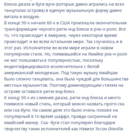
блюза джаза и буги вуги (которые давно игрались на всех
танцполах острова) в единую музыкальную форму давно
витала в воздухе.
В конце 50-х начале 60-х в США произошла окончательная
трансформация черного ритм энд блюза в рок-н-ролл. Все
то, что происходит в Америке, через некоторое время
происходит и во всем остальном мире. Так случилось и в
этот раз. Исполнители во всем мире играли в новом
популярном стиле. Но, появившийся на Ямайке рок-н-ролл
не мог пользоваться популярностью, поскольку
индентифицировался исключительно с белой
американской молодежью. Под такую музыку ямайцам
было сложно танцевать, она была чуждой для большинства
местных музыкантов. Поэтому доминирующим стилем на
острове оставался ритм-энд-блюз.
К концу 50-х из слияния джаза, ритм-энд-блюза и менто
появился новый стиль, который можно назвать прото-ска
или ска-буги. На самом деле это было очень похоже на
популярный в то время шаффл, правда сыгранный на
ямайский манер. Ска- буги стал популярен благодаря
творчеству таких исполнителей как Нэвилл Эссон (Neville