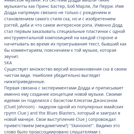
музыканты как Принс Бастер, Боб Марли, Ли Перри. Имя
Додда напрямую связано не только с рождением и
становлением самого стиля ска, но и с изобретением
рэггей, даба и что самое интересное рэпа. Именно Додд
стал первым заказывать специальные пластинки с одной
инструментальной композицией на каждой стороне и
начитывать во время их проигрывания текст, бывший как
бы комментарием, пояснением к той музыке, которая
звучит.
SKA
Существует множество версий возникновения ска в своем
чистом виде. Наиболее убедительно выглядят
нижеприведенные.
Первая связана с экспериментами Додда и приписывает
именно ему создание концепции новой музыки. Своими
идеями он поделился с басистом Клюэтом Джонсоном
(Cluet Johnson) - лидером одной из популярных ямайских
групп Clue J and the Blues Blasters, который и заиграл в
новой манере. Свои выступления Clue J сопровождал
приветствием (междометием?) "Skavoovie!". Видимо это
слово было проассоциировано слушателями с