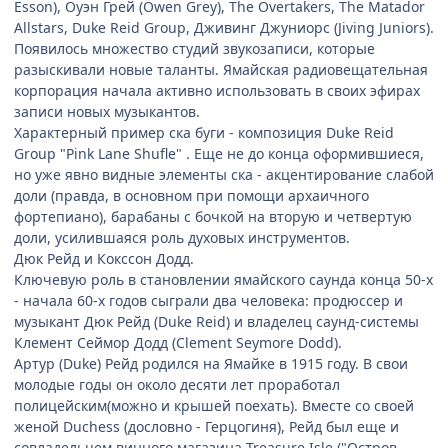
Esson), Оуэн Грей (Owen Grey), The Overtakers, The Matador
Allstars, Duke Reid Group, Дживинг Джуниорс (Jiving Juniors).
Появилось множество студий звукозаписи, которые
разыскивали новые таланты. Ямайская радиовещательная
корпорация начала активно использовать в своих эфирах
записи новых музыкантов.
Характерный пример ска буги - композиция Duke Reid
Group "Pink Lane Shufle" . Еще не до конца оформившиеся,
но уже явно видные элементы ска - акцентирование слабой
доли (правда, в основном при помощи архаичного
фортепиано), барабаны с бочкой на вторую и четвертую
доли, усилившаяся роль духовых инструментов.
Дюк Рейд и Кокссон Додд.
Ключевую роль в становлении ямайского саунда конца 50-х
- начала 60-х годов сыграли два человека: продюссер и
музыкант Дюк Рейд (Duke Reid) и владелец саунд-системы
Клемент Сеймор Додд (Clement Seymore Dodd).
Артур (Duke) Рейд родился на Ямайке в 1915 году. В свои
молодые годы он около десяти лет проработал
полицейским(можно и крышей поехать). Вместе со своей
женой Duchess (дословно - Герцогиня), Рейд был еще и
совладельцем винного магазина Treasure Isle ("Остров