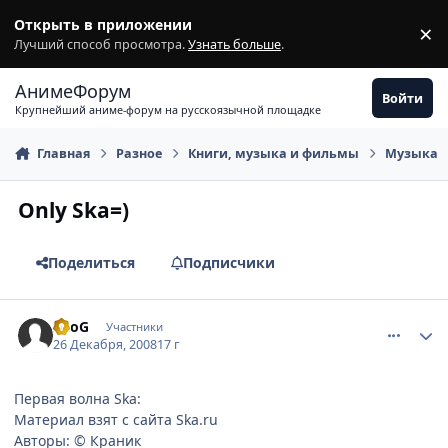
Перейти к содержимому
Открыть в приложении
×
З
Лучший способ просмотра.
Узнать больше
.
АнимеФорум
Войти
Крупнейший аниме-форум на русскоязычной площадке
Главная
Разное
Книги, музыка и фильмы
Музыка
Only Ska=)
Поделиться
Подписчики
comment_2209220
Статистика автора
ShoG
Участники
26 Декабря, 2008
17 г
Первая волна Ska:
Материал взят с сайта Ska.ru
Авторы: © Краник