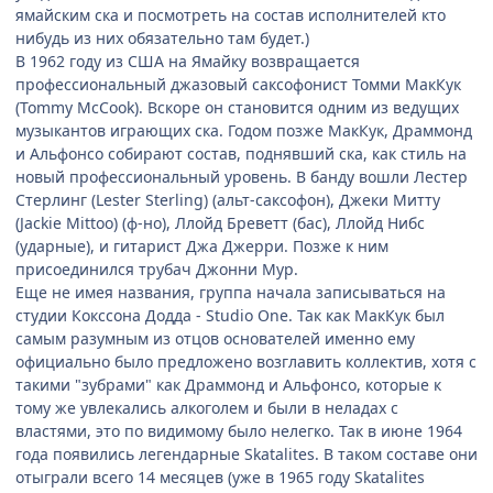
ямайским ска и посмотреть на состав исполнителей кто
нибудь из них обязательно там будет.)
В 1962 году из США на Ямайку возвращается
профессиональный джазовый саксофонист Томми МакКук
(Tommy McCook). Вскоре он становится одним из ведущих
музыкантов играющих ска. Годом позже МакКук, Драммонд
и Альфонсо собирают состав, поднявший ска, как стиль на
новый профессиональный уровень. В банду вошли Лестер
Стерлинг (Lester Sterling) (альт-саксофон), Джеки Митту
(Jackie Mittoo) (ф-но), Ллойд Бреветт (бас), Ллойд Нибс
(ударные), и гитарист Джа Джерри. Позже к ним
присоединился трубач Джонни Мур.
Еще не имея названия, группа начала записываться на
студии Кокссона Додда - Studio One. Так как МакКук был
самым разумным из отцов основателей именно ему
официально было предложено возглавить коллектив, хотя с
такими "зубрами" как Драммонд и Альфонсо, которые к
тому же увлекались алкоголем и были в неладах с
властями, это по видимому было нелегко. Так в июне 1964
года появились легендарные Skatalites. В таком составе они
отыграли всего 14 месяцев (уже в 1965 году Skatalites