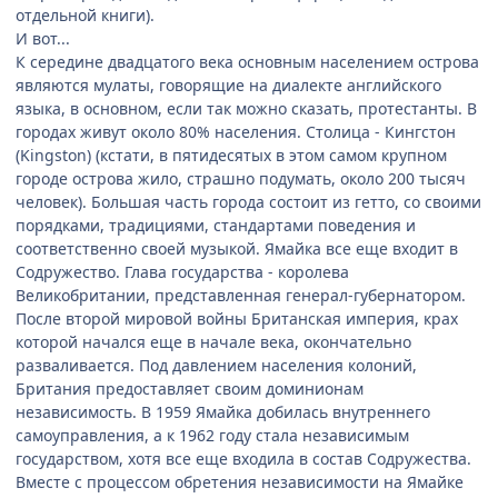
отдельной книги).
И вот...
К середине двадцатого века основным населением острова
являются мулаты, говорящие на диалекте английского
языка, в основном, если так можно сказать, протестанты. В
городах живут около 80% населения. Столица - Кингстон
(Kingston) (кстати, в пятидесятых в этом самом крупном
городе острова жило, страшно подумать, около 200 тысяч
человек). Большая часть города состоит из гетто, со своими
порядками, традициями, стандартами поведения и
соответственно своей музыкой. Ямайка все еще входит в
Содружество. Глава государства - королева
Великобритании, представленная генерал-губернатором.
После второй мировой войны Британская империя, крах
которой начался еще в начале века, окончательно
разваливается. Под давлением населения колоний,
Британия предоставляет своим доминионам
независимость. В 1959 Ямайка добилась внутреннего
самоуправления, а к 1962 году стала независимым
государством, хотя все еще входила в состав Содружества.
Вместе с процессом обретения независимости на Ямайке