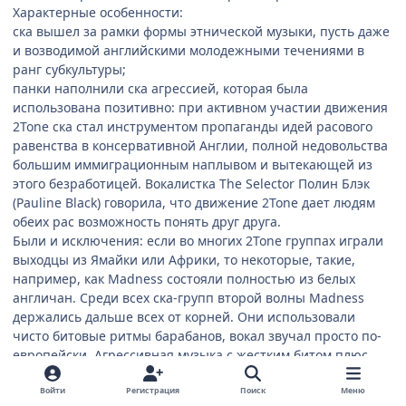
Характерные особенности:
ска вышел за рамки формы этнической музыки, пусть даже
и возводимой английскими молодежными течениями в
ранг субкультуры;
панки наполнили ска агрессией, которая была
использована позитивно: при активном участии движения
2Tone ска стал инструментом пропаганды идей расового
равенства в консервативной Англии, полной недовольства
большим иммиграционным наплывом и вытекающей из
этого безработицей. Вокалистка The Selector Полин Блэк
(Pauline Black) говорила, что движение 2Tone дает людям
обеих рас возможность понять друг друга.
Были и исключения: если во многих 2Tone группах играли
выходцы из Ямайки или Африки, то некоторые, такие,
например, как Madness состояли полностью из белых
англичан. Среди всех ска-групп второй волны Madness
держались дальше всех от корней. Они использовали
чисто битовые ритмы барабанов, вокал звучал просто по-
европейски. Агрессивная музыка с жестким битом плюс
имидж музыкантов, ярко представленный в ранних клипах
(бритые головы, плащи, темные очки, обувь на высокой
Войти
Регистрация
Поиск
Меню