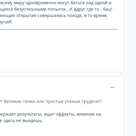
 всему миру одновременно могут биться над одной и
ихся безуспешными попыток...И вдруг где-то - бац! -
мляющие открытия совершались походя, в то время,
лучай!
comment_220
?? Великие гении или простые учёные трудяги??
твержает результаты, ищет эффекты, влияние на
не здесь не выедешь.