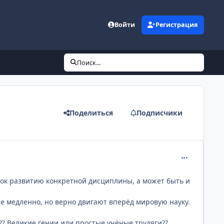
Войти
Регистрация
Поиск...
Поделиться
Подписчики
comment_220
чок развитию конкретной дисциплины, а может быть и
е медленно, но верно двигают вперёд мировую науку.
у?? Великие гении или простые учёные трудяги??