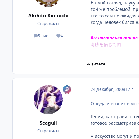
На мой взгляд, науку
той же проблемой, пр
Akihito Konnichi
кто-то сам не ожидая
когда человек бился 
Старожилы
5 тыс.
4
посты
Репутация
Вы настолько тонко
奇跡を信じて団
Цитата
24 Декабря, 2008
17 г
Откуда и возник в мо
Гении, как правило т
Seagull
готовое рассматриваю
Старожилы
А искусство могут и 