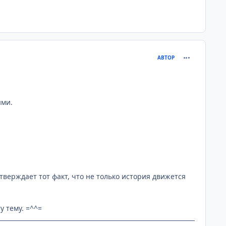
comment_220
АВТОР
ыми.
одтверждает тот факт, что не только история движется
у тему. =^^=