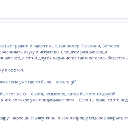
простые трудяги и одержимые, например Паганини, Бетховен.
л сравнивать науку и искусство. Слишком разные вещи.
знают все, а сотни других маринистов так и остались безвестн
жу в оффтоп.
кая тема уже где-то была... unsure.gif
был тот же О___о хотя, возможно, автор был кто-то другой...
 я что-то такое уже придумывал, хотя... Если ты прав, то это п
вдруг нароешь ссылку, кинь. Я сам попрошу модеров закрыть эт