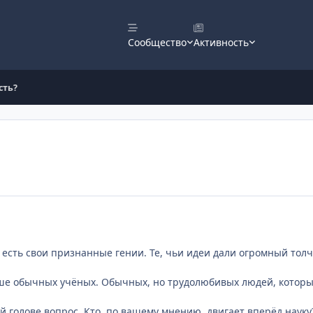
Сообщество
Активность
сть?
 есть свои признанные гении. Те, чьи идеи дали огромный тол
ше обычных учёных. Обычных, но трудолюбивых людей, которы
ей голове вопрос. Кто, по вашему мнению, двигает вперёд наук