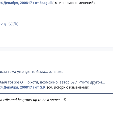
24 Декабря, 2008
17 г
от Seagull
(см. историю изменений)
пу! (с)[/b]
кая тема уже где-то была... :unsure:
был тот же О___о хотя, возможно, автор был кто-то другой...
24 Декабря, 2008
17 г
от G.K.
(см. историю изменений)
h a rifle and he grows up to be a sniper". ©