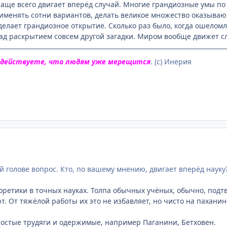
 чаще всего двигает вперёд случай. Многие грандиозные умы по
именять сотни вариантов, делать великое множество оказывающ
 делает грандиозное открытие. Сколько раз было, когда ошело
над раскрытием совсем другой загадки. Миром вообще движет с
 действуете, что людям уже мерещится
. (с) Инерия
ей голове вопрос. Кто, по вашему мнению, двигает вперёд науку
еоретики в точных науках. Толпа обычных учёных, обычно, под
т. От тяжёлой работы их это не избавляет, но чисто на пахани
простые трудяги и одержимые, например Паганини, Бетховен.