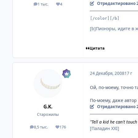
Отредактировано
1 тыс.
4
посты
Репутация
[/color][/b]
[b]Пионэры, идите в жо
Цитата
24 Декабря, 2008
17 г
Ой, по-моему, точно та
По-моему, даже автор 
G.K.
Отредактировано
Старожилы
"Tell a kid he can't touc
8,5 тыс.
176
[Паладин XXI]
посты
Репутация