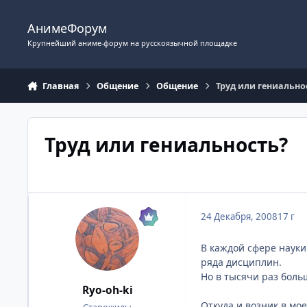
Перейти к содержимому
АнимеФорум
Крупнейший аниме-форум на русскоязычной площадке
Главная
Общение
Общение
Труд или гениально
Труд или гениальность?
24 Декабря, 2008
17 г
В каждой сфере науки
ряда дисциплин.
Но в тысячи раз боль
Ryo-oh-ki
Откуда и возник в мо