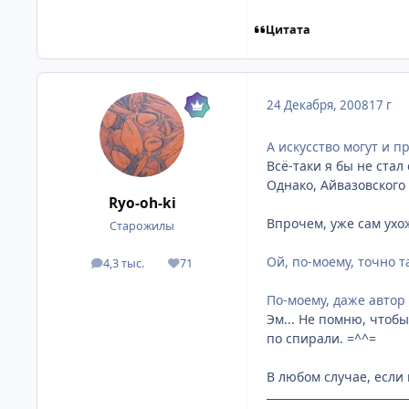
Цитата
24 Декабря, 2008
17 г
А искусство могут и 
Всё-таки я бы не ста
Однако, Айвазовского 
Ryo-oh-ki
Впрочем, уже сам ухо
Старожилы
Ой, по-моему, точно та
4,3 тыс.
71
посты
Репутация
По-моему, даже автор 
Эм... Не помню, чтобы
по спирали. =^^=
В любом случае, если 