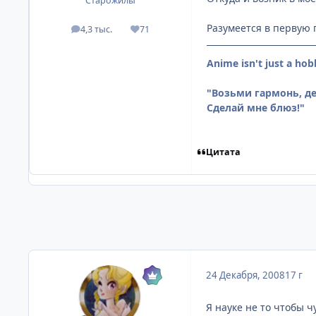
Старожилы
Разумеется в первую 
4,3 тыс.
71
посты
Репутация
Anime isn't just a hob
"Возьми гармонь, дет
Сделай мне блюз!"
Цитата
24 Декабря, 2008
17 г
Я науке не то чтобы ч