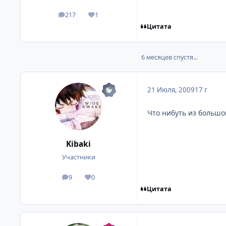
217
1
посты
Репутация
Цитата
6 месяцев спустя...
21 Июля, 2009
17 г
Что нибуть из большо
Kibaki
Участники
9
0
посты
Репутация
Цитата