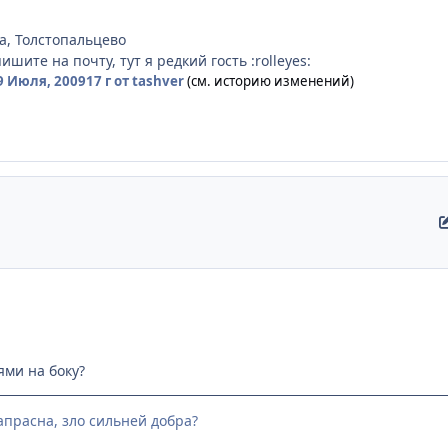
ва, Толстопальцево
ишите на почту, тут я редкий гость :rolleyes:
9 Июля, 2009
17 г
от tashver
(см. историю изменений)
ями на боку?
напрасна, зло сильней добра?