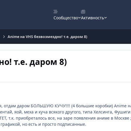
Сообщество
Активность
Anime на VHS безвозмездно! т.е. даром 8)
! т.е. даром 8)
я, отдам даром БОЛЬШУЮ КУЧУ!!!! (4 большие коробки) Anime н
 хентай, яой, меха и куча всякого другого, типа Хелсинга, Фуши
ЕТ, т.к. приобреталось все, на заре появления аниме в Москве 
 графикой, но есть и просто подписанные.