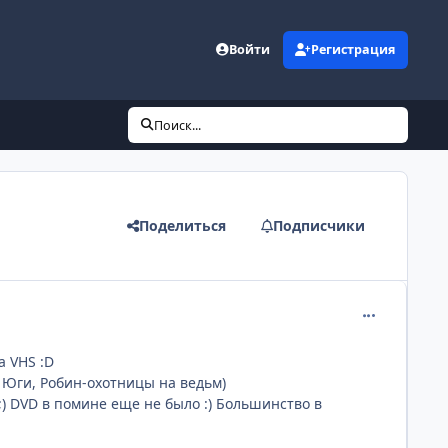
Войти
Регистрация
Поиск...
Поделиться
Подписчики
comment_220
а VHS :D
ги Юги, Робин-охотницы на ведьм)
;) DVD в помине еще не было :) Большинство в