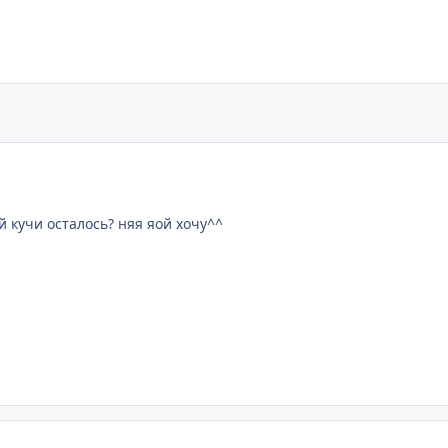
й кучи осталось? няя яой хочу^^