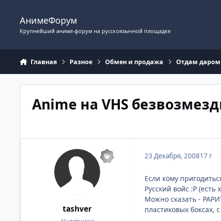
Перейти к содержимому
АнимеФорум
Крупнейший аниме-форум на русскоязычной площадке
Главная
Разное
Обмен и продажа
Отдам даром
Anime на VHS безвозмездно
23 Декабря, 2008
17 г
Если кому пригодитьс
Русский войс :P (есть
Можно сказать - РАРИТ
tashver
пластиковых боксах, с