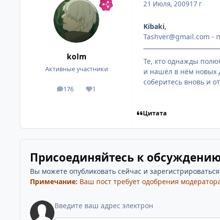
21 Июля, 2009
17 г
Kibaki
,
Tashver@gmail.com - п
kolm
Те, кто однажды полю
Активные участники
и нашёл в нём новых 
соберитесь вновь и отд
176
1
посты
Репутация
Цитата
Присоединяйтесь к обсуждени
Вы можете опубликовать сейчас и зарегистрироваться п
Примечание:
Ваш пост требует одобрения модератора