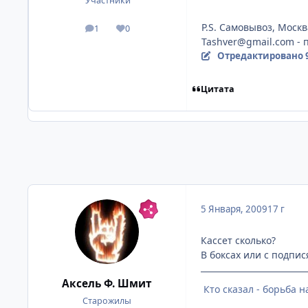
Участники
P.S. Самовывоз, Моск
1
0
посты
Репутация
Tashver@gmail.com - п
Отредактировано
Цитата
5 Января, 2009
17 г
Кассет сколько?
В боксах или с подпис
Аксель Ф. Шмит
Кто сказал - борьба 
Старожилы