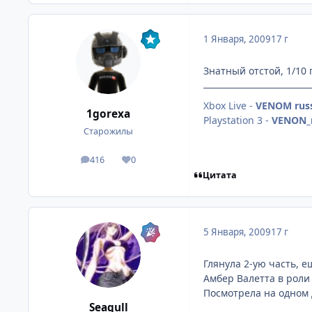
1 Января, 2009
17 г
Знатный отстой, 1/10 
Xbox Live -
VENOM russ
1gorexa
Playstation 3 -
VENON_r
Старожилы
416
0
посты
Репутация
Цитата
5 Января, 2009
17 г
Глянула 2-ую часть, е
Амбер Валетта в роли
Посмотрела на одном
Seagull