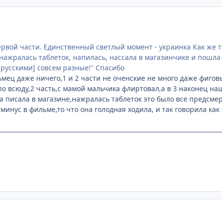
рвой части. Единственный светлый момент - украинка Как же т
нажралась таблеток, напилась, нассала в магазинчике и пошла п
[русскими] совсем разные!" Спасибо
ьмец даже ничего,1 и 2 части не оченские не много даже фигов
 по всюду,2 часть,с мамой мальчика флиртовал,а в 3 наконец на
а писала в магазине,нажралась таблеток это было все предсмер
минус в фильме,то что она голодная ходила, и так говорила как 