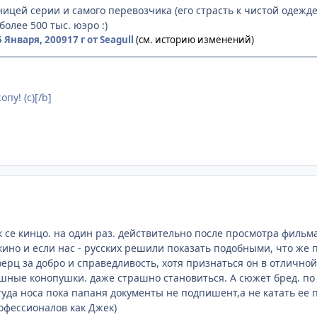
ицей серии и самого перевозчика (его страсть к чистой одежде 
более 500 тыс. юэро :)
5 Января, 2009
17 г
от Seagull
(см. историю изменений)
пу! (с)[/b]
ак се кинцо. на один раз. действительно после просмотра фильм
ино и если нас - русских решили показать подобными, что же п
ерц за добро и справедливость, хотя признаться он в отлично
шные конопушки. даже страшно становиться. А сюжет бред. по
ттуда носа пока папаня документы не подпишент,а не катать ее 
офессионалов как Джек)