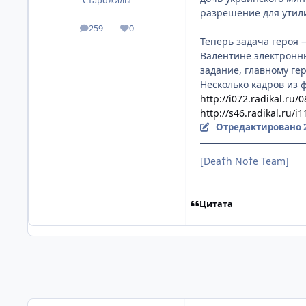
Старожилы
разрешение для утили
259
0
посты
Репутация
Теперь задача героя 
Валентине электронны
задание, главному ге
Несколько кадров из 
http://i072.radikal.ru
http://s46.radikal.ru/
Отредактировано
[Dea†h No†e Team]
Цитата