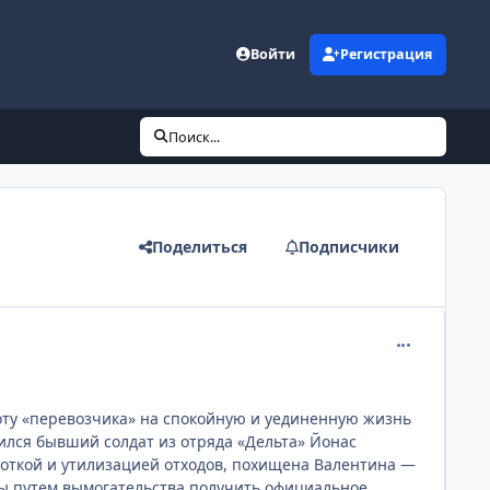
Войти
Регистрация
Поиск...
Поделиться
Подписчики
comment_220
ту «перевозчика» на спокойную и уединенную жизнь
тился бывший солдат из отряда «Дельта» Йонас
боткой и утилизацией отходов, похищена Валентина —
ы путем вымогательства получить официальное