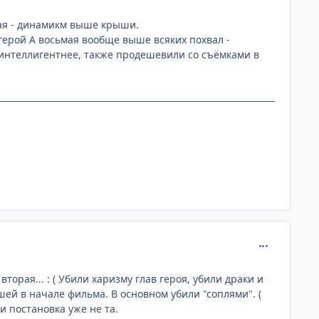
ная - динамикм выше крыши.
 герой A восьмая вообще выше всяких похвал -
оинтеллигентнее, также продешевили со съёмками в
comment_221
орая... : ( Убили харизму глав героя, убили драки и
шей в начале фильма. В основном убили "соплями". (
и постановка уже не та.