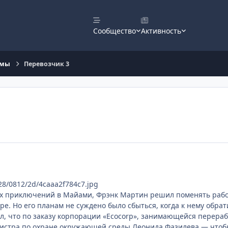
Сообщество
Активность
ьмы
Перевозчик 3
i128/0812/2d/4caaa2f784c7.jpg
их приключений в Майами, Фрэнк Мартин решил поменять рабо
ре. Но его планам не суждено было сбыться, когда к нему обра
л, что по заказу корпорации «Ecocorp», занимающейся перера
нистра по охране окружающей среды Леонида Фазилева — чтоб