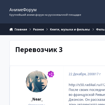
Перейти к содержимому
АнимеФорум
Крупнейший аниме-форум на русскоязычной площадке
Главная
Разное
Книги, музыка и фильмы
Фил
Перевозчик 3
22 Декабря, 2008
17 г
http://s50.radikal.ru/
После своих последн
во французской Ривье
_Near_
Джонсон. Он рассказа
дочь украинского ми