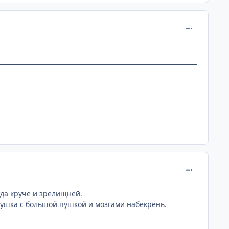
comment_221
comment_221
уда круче и зрелищней.
вушка с большой пушкой и мозгами набекрень.