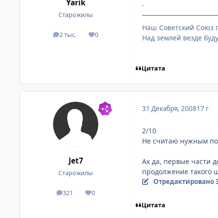
Yarik
.
Старожилы
Наш Советский Союз п
2 тыс.
0
посты
Репутация
Над землей везде буду
Цитата
31 Декабря, 2008
17 г
2/10
Не считаю нужным под
Jet7
Ах да, первые части 
продолжение такого 
Старожилы
Отредактировано
321
0
посты
Репутация
Цитата