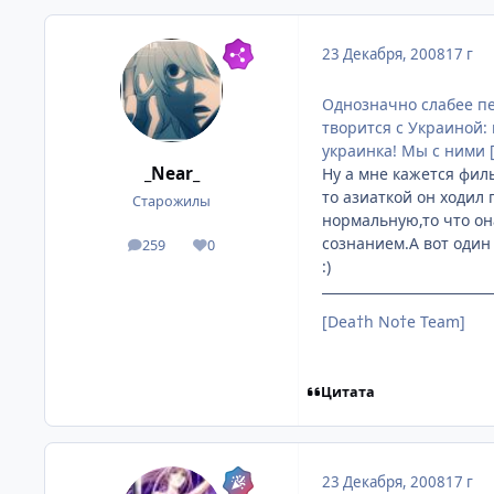
23 Декабря, 2008
17 г
Однозначно слабее пе
творится с Украиной: 
украинка! Мы с ними 
_Near_
Ну а мне кажется фил
то азиаткой он ходил
Старожилы
нормальную,то что он
сознанием.А вот один 
259
0
посты
Репутация
:)
[Dea†h No†e Team]
Цитата
23 Декабря, 2008
17 г