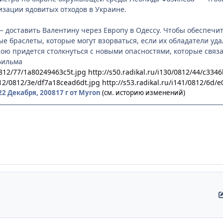
зации ядовитых отходов в Украине.
— доставить Валентину через Европу в Одессу. Чтобы обеспечи
е браслеты, которые могут взорваться, если их обладатели уда
рою придется столкнуться с новыми опасностями, которые связа
фильма
/0812/77/1a80249463c5t.jpg
http://s50.radikal.ru/i130/0812/44/c334
i112/0812/3e/df7a18cead6dt.jpg
http://s53.radikal.ru/i141/0812/6d/
22 Декабря, 2008
17 г
от Myron
(см. историю изменений)