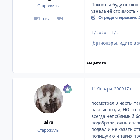
Похоже я буду поклонн
Старожилы
узнала её стоимость - 
Отредактировано
1 тыс.
4
посты
Репутация
[/color][/b]
[b]Пионэры, идите в жо
Цитата
11 Января, 2009
17 г
посмотрел 3 часть. т
разные люди, НО это к
всегда непобдимый бо
aira
подобрали, одни спло
подвал и не казать о
Старожилы
полицу\ию и таких пр