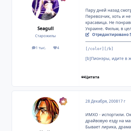
Пару дней назад смот
Перевозчик, хоть и н
красавица. Не понрав
Seagull
Украине. Фильм, в це
Отредактировано
Старожилы
1 тыс.
4
посты
Репутация
[/color][/b]
[b]Пионэры, идите в жо
Цитата
28 Декабря, 2008
17 г
ИМХО - испортили. Око
драйвовую езду на ма
Бывает лирика, драма 