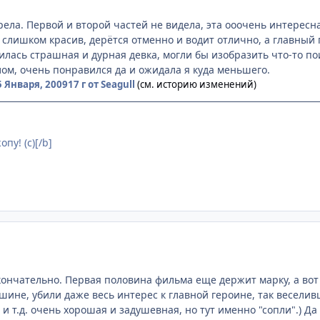
рела. Первой и второй частей не видела, эта ооочень интерес
е слишком красив, дерётся отменно и водит отлично, а главный
илась страшная и дурная девка, могли бы изобразить что-то п
лом, очень понравился да и ожидала я куда меньшего.
5 Января, 2009
17 г
от Seagull
(см. историю изменений)
пу! (с)[/b]
нчательно. Первая половина фильма еще держит марку, а вот вт
шине, убили даже весь интерес к главной героине, так веселив
и т.д. очень хорошая и задушевная, но тут именно "сопли".) Да 