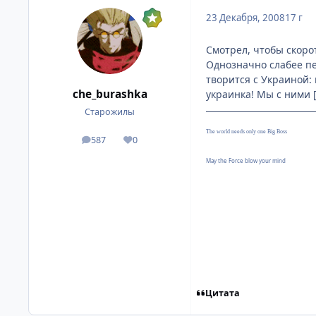
23 Декабря, 2008
17 г
Смотрел, чтобы скорот
Однозначно слабее пе
творится с Украиной: 
che_burashka
украинка! Мы с ними 
Старожилы
The world needs only one Big Boss
587
0
посты
Репутация
May the Force blow your mind
Цитата