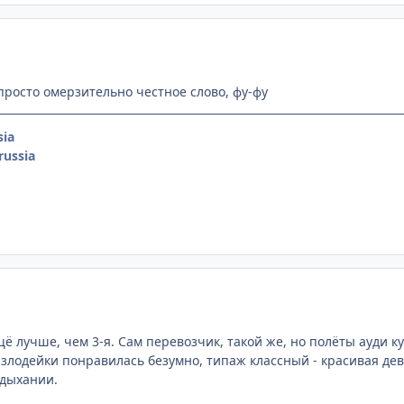
просто омерзительно честное слово, фу-фу
ia
ussia
щё лучше, чем 3-я. Сам перевозчик, такой же, но полёты ауди к
 злодейки понравилась безумно, типаж классный - красивая де
 дыхании.