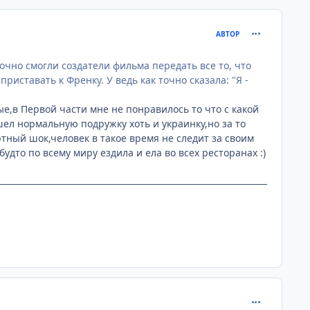
comment_220
АВТОР
очно смогли создатели фильма передать все то, что
риставать к Френку. У ведь как точно сказала: "Я -
ые,в Первой части мне не понравилось то что с какой
шел нормальную подружку хоть и украинку,но за то
тный шок,человек в такое время не следит за своим
будто по всему миру ездила и ела во всех ресторанах :)
comment_220