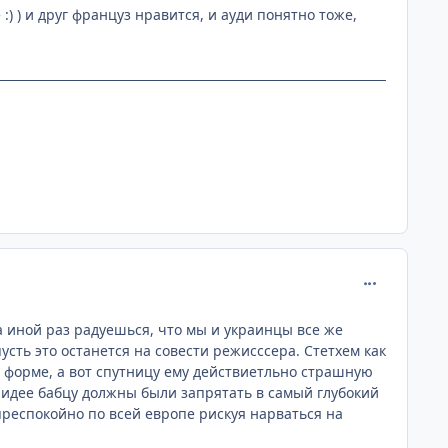
:) ) и друг француз нравится, и ауди понятно тоже,
comment_221
а иной раз радуешься, что мы и украинцы все же
усть это останется на совести режисссера. Стетхем как
й форме, а вот спутницу ему действиетльно страшную
 идее бабцу должны были запрятать в самый глубокий
преспокойно по всей европе рискуя нарваться на