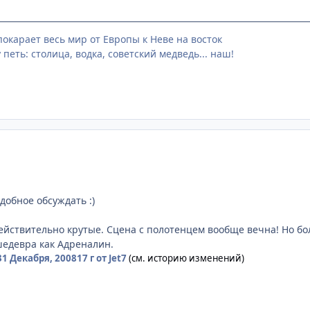
окарает весь мир от Европы к Неве на восток
 петь: столица, водка, советский медведь... наш!
обное обсуждать :)
действительно крутые. Сцена с полотенцем вообще вечна! Но б
шедевра как Адреналин.
31 Декабря, 2008
17 г
от Jet7
(см. историю изменений)