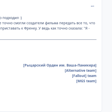
comment_220
 подходил :)
 точно смогли создатели фильма передать все то, что
риставать к Френку. У ведь как точно сказала: "Я -
[Рыцарский Орден им. Ваша-Паникера]
[Alternative team]
[Fallout] team
[MGS team]