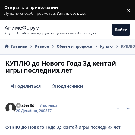
Перейти к содержимому
Открыть в приложении
×
З
Лучший способ просмотра.
Узнать больше
.
АнимеФорум
Войти
Крупнейший аниме-форум на русскоязычной площадке
Главная
Разное
Обмен и продажа
Куплю
КУПЛЮ 
КУПЛЮ до Нового Года 3д хентай-
игры последних лет
Поделиться
Подписчики
comment_2206066
Статистика автора
mister3d
Участники
20 Декабря, 2008
17 г
КУПЛЮ
до Нового Года
3д хентай-игры последних лет.