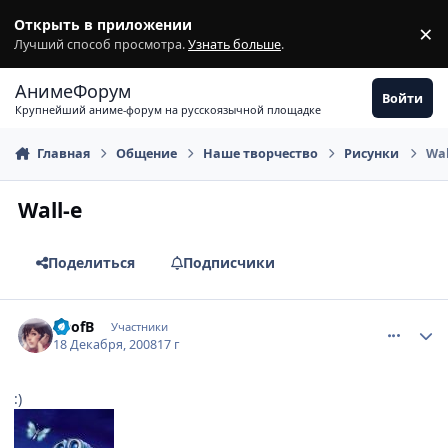
Перейти к содержимому
Открыть в приложении
×
З
Лучший способ просмотра.
Узнать больше
.
АнимеФорум
Войти
Крупнейший аниме-форум на русскоязычной площадке
Главная
Общение
Наше творчество
Рисунки
Wal
Wall-e
Поделиться
Подписчики
comment_2205089
Статистика автора
SDofB
Участники
18 Декабря, 2008
17 г
:)