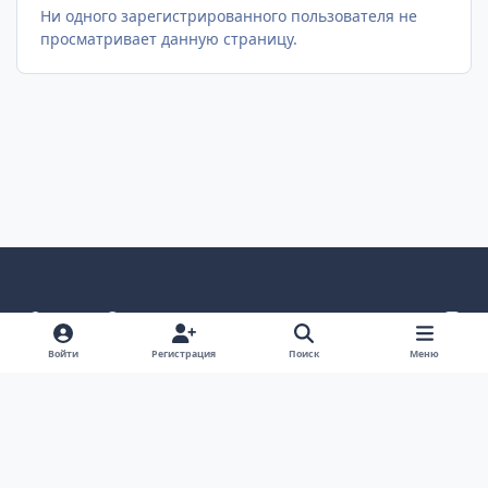
Ни одного зарегистрированного пользователя не
просматривает данную страницу.
Светлый режим
Темный режим
Как в системе
v
k
Язык
Политика конфиденциальности
Войти
Регистрация
Поиск
Меню
Связаться с нами
Cookies
project25
Powered by
Invision Community