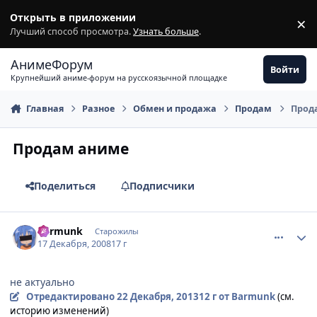
Перейти к содержимому
Открыть в приложении
×
З
Лучший способ просмотра.
Узнать больше
.
АнимеФорум
Войти
Крупнейший аниме-форум на русскоязычной площадке
Главная
Разное
Обмен и продажа
Продам
Прод
Продам аниме
Поделиться
Подписчики
comment_2204416
Статистика автора
Barmunk
Старожилы
17 Декабря, 2008
17 г
не актуально
Отредактировано
22 Декабря, 2013
12 г
от Barmunk
(см.
историю изменений)