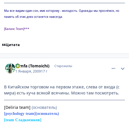
Мы все видим один сон, имя которому - молодость. Однажды мы проснёмся, но
память об этих днях останется навсегда.
[Баланс Team]***
Цитата
comment_2211344
Статистика автора
Nimfa (Tomoichi)
Старожилы
1 Января, 2009
17 г
В Китайском торговом на первом этаже, слева от входа (с
мира) есть куча всякой всячины. Можно там посмотреть.
[Deliria team]
(основатель)
[psychology team]
(основатель)
[team Сладкоежков]