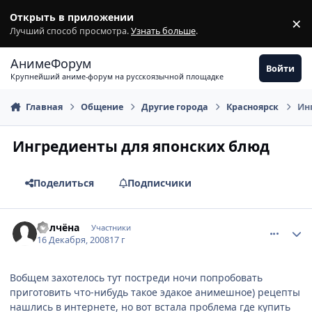
Перейти к содержимому
Открыть в приложении
×
З
Лучший способ просмотра.
Узнать больше
.
АнимеФорум
Войти
Крупнейший аниме-форум на русскоязычной площадке
Главная
Общение
Другие города
Красноярск
Ин
Ингредиенты для японских блюд
Поделиться
Подписчики
comment_2203818
Статистика автора
Волчёна
Участники
16 Декабря, 2008
17 г
Вобщем захотелось тут постреди ночи попробовать
приготовить что-нибудь такое эдакое анимешное) рецепты
нашлись в интернете, но вот встала проблема где купить