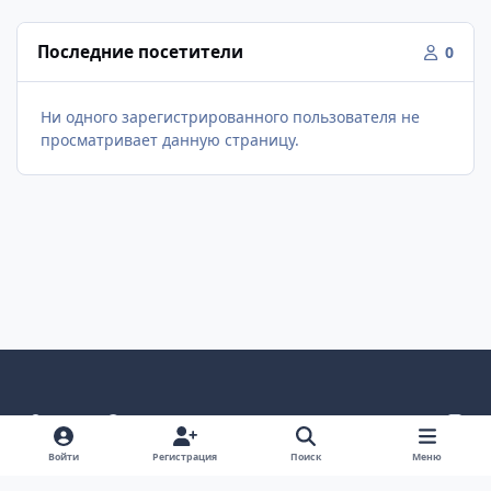
Последние посетители
0
Ни одного зарегистрированного пользователя не
просматривает данную страницу.
Светлый режим
Темный режим
Как в системе
v
k
Язык
Политика конфиденциальности
Войти
Регистрация
Поиск
Меню
Связаться с нами
Cookies