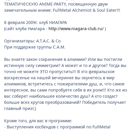
ТЕМАТИЧЕСКУЮ ANIME-PARTY, посвященную двум
замечательным аниме: FullMetal Alchemist & Soul Eater!!!
8 февраля 2009г. клуб НИАГАРА
(сайт клуба Ниагара -
http://www.niagara-club.ru/
)
Организаторы: А.Т.А.С. & Co
При поддержке группы С.А.М.
Вы знаете закон сохранения в алхимии? Или вы постигли
истинную силу симметрии? А может и то и другое? Тогда вы
точно не можете ЭТО пропустить!!! В это февральское
воскресенье на нашей вечеринке вы окунетесь в мир
алхимиков, встретитесь с пожирателями душ, и, что самое
интересное, вы сами попробуете себя в их роли!!! Кто же из
вас соберет наибольшее количество душ? А кто создаст
больше всех кругов преобразований? Победитель получает
главный приз!;)
Кроме того, для вас в программе:
- Выступления косбендов с программой по FullMetal