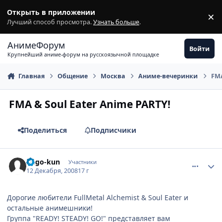
Перейти к содержимому
Открыть в приложении
×
З
Лучший способ просмотра.
Узнать больше
.
АнимеФорум
Войти
Крупнейший аниме-форум на русскоязычной площадке
Главная
Общение
Москва
Аниме-вечеринки
FMA
FMA & Soul Eater Anime PARTY!
Поделиться
Подписчики
comment_2201751
Статистика автора
Aego-kun
Участники
12 Декабря, 2008
17 г
Дорогие любители FullMetal Alchemist & Soul Eater и
остальные анимешники!
Группа "READY! STEADY! GO!" представляет вам