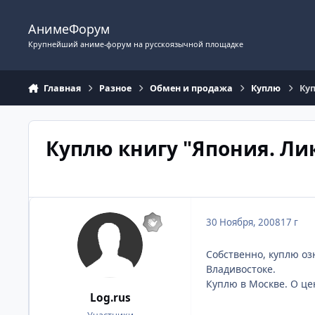
Перейти к содержимому
АнимеФорум
Крупнейший аниме-форум на русскоязычной площадке
Главная
Разное
Обмен и продажа
Куплю
Куп
Куплю книгу "Япония. Ли
30 Ноября, 2008
17 г
Собственно, куплю оз
Владивостоке.
Куплю в Москве. О це
Log.rus