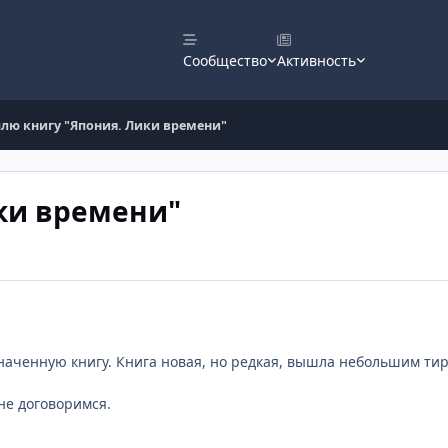
Сообщество
Активность
лю книгу "Япония. Лики времени"
ки времени"
наченную книгу. Книга новая, но редкая, вышла небольшим тир
не договоримся.