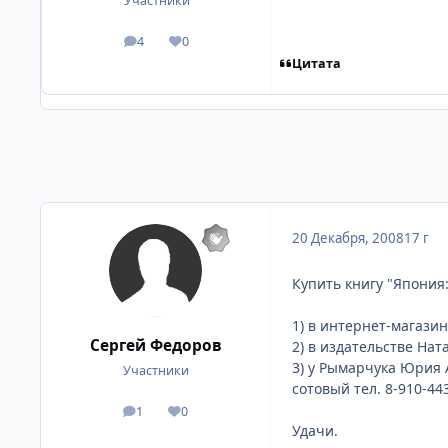
Участники
4
0
посты
Репутация
Цитата
20 Декабря, 2008
17 г
Купить книгу "Япония
1) в интернет-магази
Сергей Федоров
2) в издательстве На
3) у Рымарчука Юрия
Участники
сотовый тел. 8-910-44
1
0
посты
Репутация
Удачи.