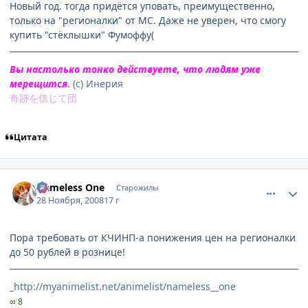
Новый год. тогда придётся уповать, преимущественно,
только на "регионалки" от МС. Даже не уверен, что смогу
купить "стёклышки" Фумоффу(
Вы настолько тонко действуете, что людям уже
мерещится
. (с) Инерия
奇跡を信じて団
Цитата
comment_2195922
Статистика автора
Nameless One
Старожилы
28 Ноября, 2008
17 г
Пора требовать от КЧИНП-а понижения цен на регионалки
до 50 рублей в рознице!
_http://myanimelist.net/animelist/nameless__one
∞ 8