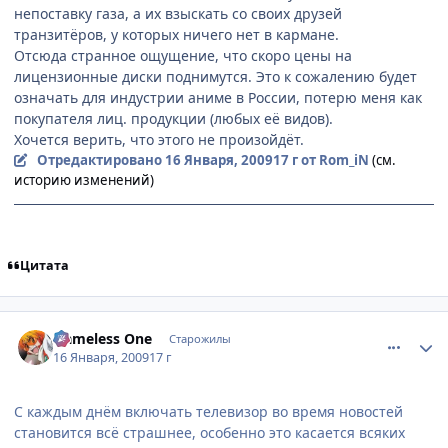
непоставку газа, а их взыскать со своих друзей
транзитёров, у которых ничего нет в кармане.
Отсюда странное ощущение, что скоро цены на
лицензионные диски поднимутся. Это к сожалению будет
означать для индустрии аниме в России, потерю меня как
покупателя лиц. продукции (любых её видов).
Хочется верить, что этого не произойдёт.
Отредактировано
16 Января, 2009
17 г
от Rom_iN
(см.
историю изменений)
Цитата
comment_2218455
Статистика автора
Nameless One
Старожилы
16 Января, 2009
17 г
С каждым днём включать телевизор во время новостей
становится всё страшнее, особенно это касается всяких