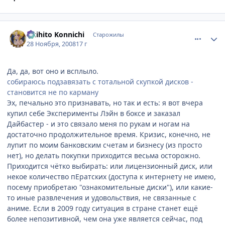
comment_2195921
Статистика автора
Akihito Konnichi
Старожилы
28 Ноября, 2008
17 г
Да, да, вот оно и всплыло.
собираюсь подзавязать с тотальной скупкой дисков -
становится не по карману
Эх, печально это признавать, но так и есть: я вот вчера
купил себе Эксперименты Лэйн в боксе и заказал
Дайбастер - и это связало меня по рукам и ногам на
достаточно продолжительное время. Кризис, конечно, не
лупит по моим банковским счетам и бизнесу (из просто
нет), но делать покупки приходится весьма осторожно.
Приходится чётко выбирать: или лицензионный диск, или
некое количество пЕратских (доступа к интернету не имею,
посему приобретаю "ознакомительные диски"), или какие-
то иные развлечения и удовольствия, не связанные с
аниме. Если в 2009 году ситуация в стране станет ещё
более непозитивной, чем она уже является сейчас, под