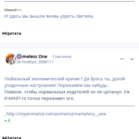
[Дядьки]
team
И здесь мы вышли вновь узреть светила.
Цитата
comment_2195927
Статистика автора
Nameless One
Старожилы
28 Ноября, 2008
17 г
Глобальный экономический кризис? Да брось ты, долой
упадочные настроения! Переживём как нибудь.
Главное, чтобы нормальных издателей он не цепанул. Уж
КЧИНП-то точно переживет его.
_http://myanimelist.net/animelist/nameless__one
∞ 8
Цитата