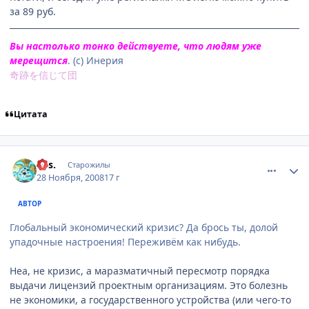
за 89 руб.
Вы настолько тонко действуете, что людям уже
мерещится
. (с) Инерия
奇跡を信じて団
Цитата
comment_2195925
Статистика автора
k.is.
Старожилы
28 Ноября, 2008
17 г
АВТОР
Глобальный экономический кризис? Да брось ты, долой
упадочные настроения! Переживём как нибудь.
Неа, не кризис, а маразматичный пересмотр порядка
выдачи лицензий проектным организациям. Это болезнь
не экономики, а государственного устройства (или чего-то