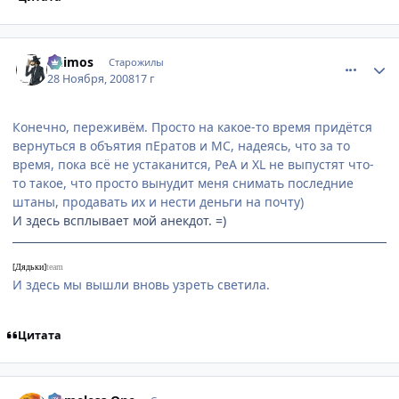
comment_2195928
Статистика автора
Deimos
Старожилы
28 Ноября, 2008
17 г
Конечно, переживём. Просто на какое-то время придётся
вернуться в объятия пЕратов и МС, надеясь, что за то
время, пока всё не устаканится, РеА и XL не выпустят что-
то такое, что просто вынудит меня снимать последние
штаны, продавать их и нести деньги на почту)
И здесь всплывает мой анекдот. =)
[Дядьки]
team
И здесь мы вышли вновь узреть светила.
Цитата
comment_2195929
Статистика автора