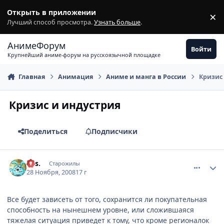
Перейти к содержимому
Открыть в приложении
×
З
Лучший способ просмотра.
Узнать больше
.
АнимеФорум
Войти
Крупнейший аниме-форум на русскоязычной площадке
Главная
Анимация
Аниме и манга в России
Кризис
Кризис и индустрия
Поделиться
Подписчики
comment_2195912
Статистика автора
k.is.
Старожилы
28 Ноября, 2008
17 г
Все будет зависеть от того, сохранится ли покупательная
способность на нынешнем уровне, или сложившаяся
тяжелая ситуация приведет к тому, что кроме регионалок