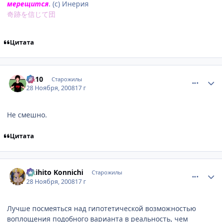
мерещится
. (с) Инерия
奇跡を信じて団
Цитата
comment_2196004
Статистика автора
SA10
Старожилы
28 Ноября, 2008
17 г
Не смешно.
Цитата
comment_2196009
Статистика автора
Akihito Konnichi
Старожилы
28 Ноября, 2008
17 г
Лучше посмеяться над гипотетической возможностью
воплощения подобного варианта в реальность, чем