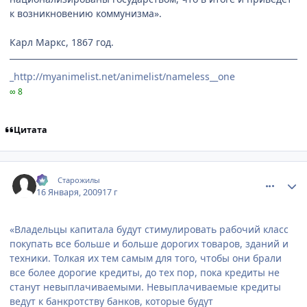
к возникновению коммунизма».
Карл Маркс, 1867 год.
_http://myanimelist.net/animelist/nameless__one
∞ 8
Цитата
comment_2218461
Статистика автора
:-)
Старожилы
16 Января, 2009
17 г
«Владельцы капитала будут стимулировать рабочий класс
покупать все больше и больше дорогих товаров, зданий и
техники. Толкая их тем самым для того, чтобы они брали
все более дорогие кредиты, до тех пор, пока кредиты не
станут невыплачиваемыми. Невыплачиваемые кредиты
ведут к банкротству банков, которые будут