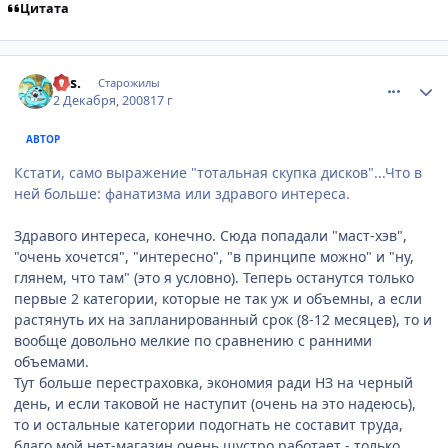
Цитата
comment_2197418
Статистика автора
k.is.
Старожилы
2 Декабря, 2008
17 г
АВТОР
Кстати, само выражение "тотальная скупка дисков"...Что в
ней больше: фанатизма или здравого интереса.
Здравого интереса, конечно. Сюда попадали "маст-хэв",
"очень хочется", "интересно", "в принципе можно" и "ну,
глянем, что там" (это я условно). Теперь останутся только
первые 2 категории, которые не так уж и объемны, а если
растянуть их на запланированный срок (8-12 месяцев), то и
вообще довольно мелкие по сравнению с ранними
объемами.
Тут больше перестраховка, экономия ради НЗ на черный
день, и если таковой не наступит (очень на это надеюсь),
то и остальные категории подогнать не составит труда,
благо мой нет-магазин очень шустро работает - только