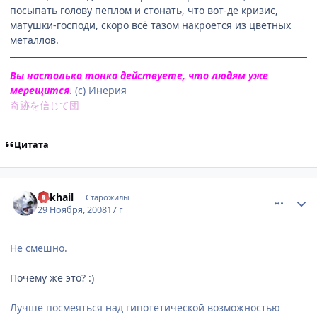
посыпать голову пеплом и стонать, что вот-де кризис,
матушки-господи, скоро всё тазом накроется из цветных
металлов.
Вы настолько тонко действуете, что людям уже
мерещится
. (с) Инерия
奇跡を信じて団
Цитата
comment_2196525
Статистика автора
Mikhail
Старожилы
29 Ноября, 2008
17 г
Не смешно.
Почему же это? :)
Лучше посмеяться над гипотетической возможностью