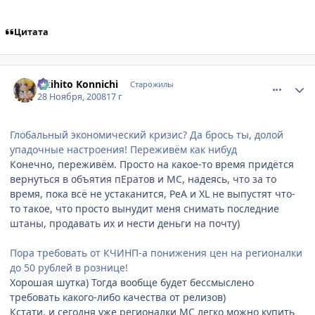
Цитата
comment_2195923
Статистика автора
Akihito Konnichi
Старожилы
28 Ноября, 2008
17 г
Глобальный экономический кризис? Да брось ты, долой
упадочные настроения! Переживём как нибуд
Конечно, переживём. Просто на какое-то время придётся
вернуться в объятия пЕратов и МС, надеясь, что за то
время, пока всё не устаканится, РеА и XL не выпустят что-
то такое, что просто вынудит меня снимать последние
штаны, продавать их и нести деньги на почту)
Пора требовать от КЧИНП-а понижения цен на регионалки
до 50 рублей в рознице!
Хорошая шутка) Тогда вообще будет бессмыслено
требовать какого-либо качества от релизов)
Кстати, и сегодня уже регионалки МС легко можно купить