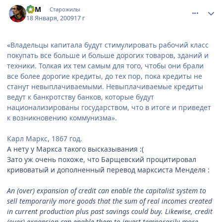
comment_2219559
Статистика автора
АсМ
Старожилы
18 Января, 2009
17 г
«Владельцы капитала будут стимулировать рабочий класс
покупать все больше и больше дорогих товаров, зданий и
техники. Толкая их тем самым для того, чтобы они брали
все более дорогие кредиты, до тех пор, пока кредиты не
станут невыплачиваемыми. Невыплачиваемые кредиты
ведут к банкротству банков, которые будут
национализированы государством, что в итоге и приведет
к возникновению коммунизма».
Карл Маркс, 1867 год.
А нету у Маркса такого высказывания :(
Зато уж очень похоже, что Барщевский процитировал
кривоватый и дополненный перевод марксиста Менделя :
An (over) expansion of credit can enable the capitalist system to
sell temporarily more goods that the sum of real incomes created
in current production plus past savings could buy. Likewise, credit
(over) expansion can enable them to invest temporarily more