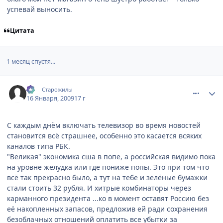
успевай выносить.
Цитата
1 месяц спустя...
comment_2218371
Статистика автора
:-)
Старожилы
16 Января, 2009
17 г
С каждым днём включать телевизор во время новостей
становится всё страшнее, особенно это касается всяких
каналов типа РБК.
"Великая" экономика сша в попе, а российская видимо пока
на уровне желудка или где пониже попы. Это при том что
всё так прекрасно было, а тут на тебе и зелёные бумажки
стали стоить 32 рубля. И хитрые комбинаторы через
карманного президента ...ко в момент оставят Россию без
её накопленных запасов, предложив ей ради сохранения
безоблачных отношений оплатить все убытки за