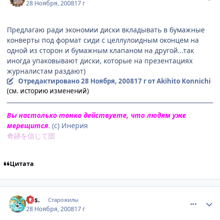
28 Ноября, 2008
17 г
Предлагаю ради экономии диски вкладывать в бумажные
конверты под формат сиди с целлулоидным оконцем на
одной из сторон и бумажным клапаном на другой...так
иногда упаковывают диски, которые на презентациях
журналистам раздают)
Отредактировано
28 Ноября, 2008
17 г
от Akihito Konnichi
(см. историю изменений)
Вы настолько тонко действуете, что людям уже
мерещится
. (с) Инерия
奇跡を信じて団
Цитата
comment_2195939
Статистика автора
k.is.
Старожилы
28 Ноября, 2008
17 г