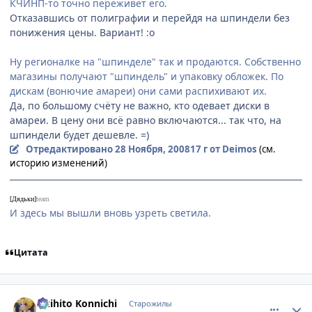
КЧИНП-то точно переживет его.
Отказавшись от полиграфии и перейдя на шпиндели без
понижения цены. Вариант! :o
Ну регионалке на "шпинделе" так и продаются. Собственно
магазины получают "шпиндель" и упаковку обложек. По
дискам (вонючие амареи) они сами распихивают их.
Да, по большому счёту не важно, кто одевает диски в
амареи. В цену они всё равно включаются... так что, на
шпиндели будет дешевле. =)
Отредактировано
28 Ноября, 2008
17 г
от Deimos
(см.
историю изменений)
[Дядьки]
team
И здесь мы вышли вновь узреть светила.
Цитата
comment_2195932
Статистика автора
Akihito Konnichi
Старожилы