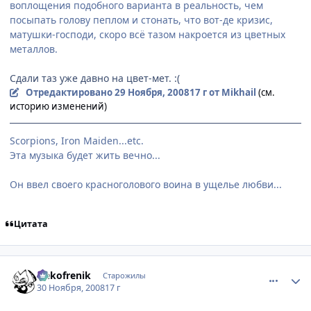
воплощения подобного варианта в реальность, чем
посыпать голову пеплом и стонать, что вот-де кризис,
матушки-господи, скоро всё тазом накроется из цветных
металлов.
Сдали таз уже давно на цвет-мет. :(
Отредактировано
29 Ноября, 2008
17 г
от Mikhail
(см.
историю изменений)
Scorpions, Iron Maiden...etc.
Эта музыка будет жить вечно...
Он ввел своего красноголового воина в ущелье любви...
Цитата
comment_2196569
Статистика автора
Nekofrenik
Старожилы
30 Ноября, 2008
17 г