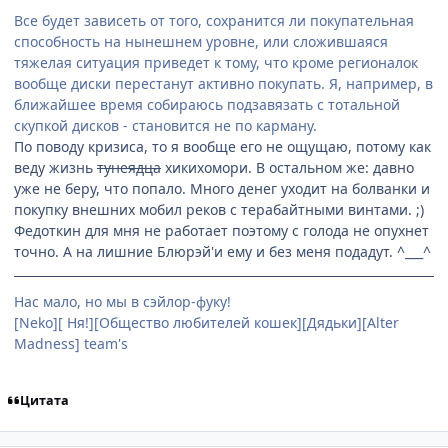
Все будет зависеть от того, сохранится ли покупательная
способность на нынешнем уровне, или сложившаяся
тяжелая ситуация приведет к тому, что кроме регионалок
вообще диски перестанут активно покупать. Я, например, в
ближайшее время собираюсь подзавязать с тотальной
скупкой дисков - становится не по карману.
По поводу кризиса, то я вообще его не ощущаю, потому как
веду жизнь
тунеядца
хикихомори. В остальном же: давно
уже не беру, что попало. Много денег уходит на болванки и
покупку внешних мобил реков с терабайтными винтами. ;)
Федоткин для мня не работает поэтому с голода не опухнет
точно. А на лишние Блюрэй'и ему и без меня подадут. ^___^
Нас мало, но мы в сэйлор-фуку!
[Neko][ Ня!][Общество любителей кошек][Дядьки][Alter
Madness] team's
Цитата