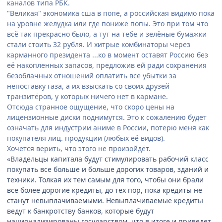
каналов типа РБК.
"Великая" экономика сша в попе, а российская видимо пока
на уровне желудка или где пониже попы. Это при том что
всё так прекрасно было, а тут на тебе и зелёные бумажки
стали стоить 32 рубля. И хитрые комбинаторы через
карманного президента ...ко в момент оставят Россию без
её накопленных запасов, предложив ей ради сохранения
безоблачных отношений оплатить все убытки за
непоставку газа, а их взыскать со своих друзей
транзитёров, у которых ничего нет в кармане.
Отсюда странное ощущение, что скоро цены на
лицензионные диски поднимутся. Это к сожалению будет
означать для индустрии аниме в России, потерю меня как
покупателя лиц. продукции (любых её видов).
Хочется верить, что этого не произойдёт.
«Владельцы капитала будут стимулировать рабочий класс
покупать все больше и больше дорогих товаров, зданий и
техники. Толкая их тем самым для того, чтобы они брали
все более дорогие кредиты, до тех пор, пока кредиты не
станут невыплачиваемыми. Невыплачиваемые кредиты
ведут к банкротству банков, которые будут
национализированы государством, что в итоге и приведет