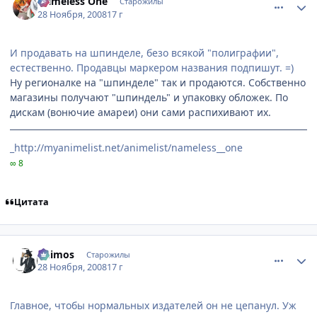
Nameless One
Старожилы
28 Ноября, 2008
17 г
И продавать на шпинделе, безо всякой "полиграфии",
естественно. Продавцы маркером названия подпишут. =)
Ну регионалке на "шпинделе" так и продаются. Собственно
магазины получают "шпиндель" и упаковку обложек. По
дискам (вонючие амареи) они сами распихивают их.
_http://myanimelist.net/animelist/nameless__one
∞ 8
Цитата
comment_2195931
Статистика автора
Deimos
Старожилы
28 Ноября, 2008
17 г
Главное, чтобы нормальных издателей он не цепанул. Уж