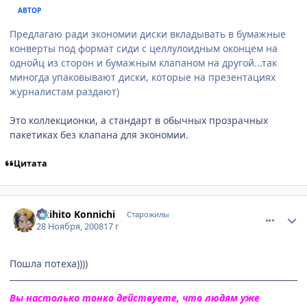
АВТОР
Предлагаю ради экономии диски вкладывать в бумажные
конверты под формат сиди с целлулоидным оконцем на
однойц из сторон и бумажным клапаном на другой...так
миногда упаковывают диски, которые на презентациях
журналистам раздают)
Это коллекционки, а стандарт в обычных прозрачных
пакетиках без клапана для экономии.
Цитата
comment_2195946
Статистика автора
Akihito Konnichi
Старожилы
28 Ноября, 2008
17 г
Пошла потеха))))
Вы настолько тонко действуете, что людям уже