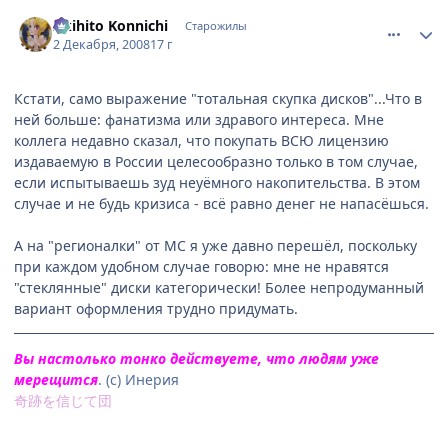
comment_2197407
Статистика автора
Akihito Konnichi
Старожилы
2 Декабря, 2008
17 г
Кстати, само выражение "тотальная скупка дисков"...Что в
ней больше: фанатизма или здравого интереса. Мне
коллега недавно сказал, что покупать ВСЮ лицензию
издаваемую в России целесообразно только в том случае,
если испытываешь зуд неуёмного накопительства. В этом
случае и не будь кризиса - всё равно денег не напасёшься.
А на "регионалки" от МС я уже давно перешёл, поскольку
при каждом удобном случае говорю: мне не нравятся
"стеклянные" диски категорически! Более непродуманный
вариант оформления трудно придумать.
Вы настолько тонко действуете, что людям уже
мерещится
. (с) Инерия
奇跡を信じて団