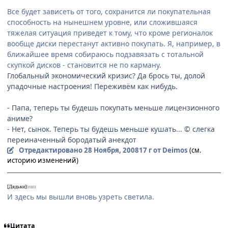
Все будет зависеть от того, сохранится ли покупательная
способность на нынешнем уровне, или сложившаяся
тяжелая ситуация приведет к тому, что кроме регионалок
вообще диски перестанут активно покупать. Я, например, в
ближайшее время собираюсь подзавязать с тотальной
скупкой дисков - становится не по карману.
Глобальный экономический кризис? Да брось ты, долой
упадочные настроения! Переживём как нибудь.
- Папа, теперь ты будешь покупать меньше лицензионного
аниме?
- Нет, сынок. Теперь ты будешь меньше кушать... © слегка
переиначенный бородатый анекдот
Отредактировано
28 Ноября, 2008
17 г
от Deimos
(см.
историю изменений)
[Дядьки]
team
И здесь мы вышли вновь узреть светила.
Цитата