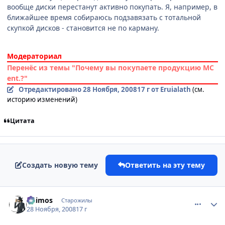
вообще диски перестанут активно покупать. Я, например, в
ближайшее время собираюсь подзавязать с тотальной
скупкой дисков - становится не по карману.
Модераториал
Перенёс из темы "Почему вы покупаете продукцию МС
ent.?"
Отредактировано
28 Ноября, 2008
17 г
от Eruialath
(см.
историю изменений)
Цитата
Создать новую тему
Ответить на эту тему
comment_2195918
Статистика автора
Deimos
Старожилы
28 Ноября, 2008
17 г