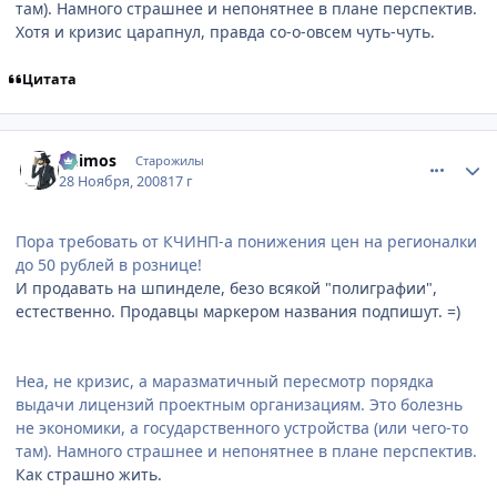
там). Намного страшнее и непонятнее в плане перспектив.
Хотя и кризис царапнул, правда со-о-овсем чуть-чуть.
Цитата
comment_2195926
Статистика автора
Deimos
Старожилы
28 Ноября, 2008
17 г
Пора требовать от КЧИНП-а понижения цен на регионалки
до 50 рублей в рознице!
И продавать на шпинделе, безо всякой "полиграфии",
естественно. Продавцы маркером названия подпишут. =)
Неа, не кризис, а маразматичный пересмотр порядка
выдачи лицензий проектным организациям. Это болезнь
не экономики, а государственного устройства (или чего-то
там). Намного страшнее и непонятнее в плане перспектив.
Как страшно жить.