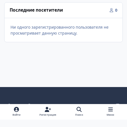
Последние посетители
0
Ни одного зарегистрированного пользователя не
просматривает данную страницу.
Светлый режим
Темный режим
Как в системе
v
k
Язык
Политика конфиденциальности
Войти
Регистрация
Поиск
Меню
Связаться с нами
Cookies