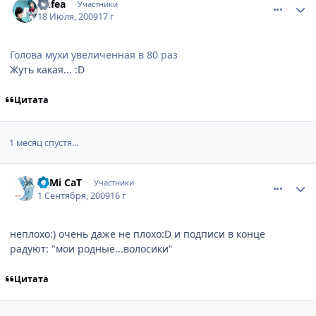
Anfea
Участники
18 Июля, 2009
17 г
Голова мухи увеличенная в 80 раз
Жуть какая... :D
Цитата
1 месяц спустя...
comment_2324837
Статистика автора
MiMi CaT
Участники
1 Сентября, 2009
16 г
неплохо:) очень даже не плохо:D и подписи в конце
радуют: "мои родные...волосики"
Цитата