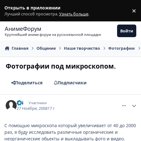
Перейти к содержимому
Открыть в приложении
×
З
Лучший способ просмотра.
Узнать больше
.
АнимеФорум
Войти
Крупнейший аниме-форум на русскоязычной площадке
Главная
Общение
Наше творчество
Фотографии
Фотографии под микроскопом.
Поделиться
Подписчики
comment_2195761
Статистика автора
uai
Участники
27 Ноября, 2008
17 г
С помощью микроскопа который увеличивает от 40 до 2000
раз, я буду исследовать различные органические и
неорганические обьекты и выкладывать фото и видео.