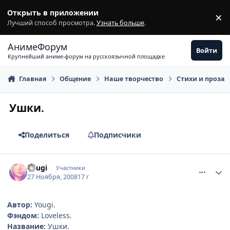
Перейти к содержимому
Открыть в приложении
×
З
Лучший способ просмотра.
Узнать больше
.
АнимеФорум
Войти
Крупнейший аниме-форум на русскоязычной площадке
Главная
Общение
Наше творчество
Стихи и проза
Ушки.
Поделиться
Подписчики
comment_2195617
Статистика автора
Yougi
Участники
27 Ноября, 2008
17 г
Автор:
Yougi.
Фэндом:
Loveless.
Название:
Ушки.