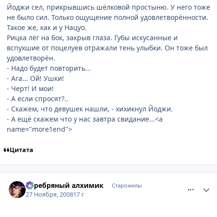
Йоджи сел, прикрывшись шёлковой простыню. У него тоже
не было сил. Только ощущение полной удовлетворённости.
Такое же, как и у Нацуо.
Рицка лёг на бок, закрыв глаза. Губы искусанные и
вспухшие от поцелуев отражали тень улыбки. Он тоже был
удовлетворён.
- Надо будет повторить...
- Ага... Ой! Ушки!
- Черт! И мои!
- А если спросят?..
- Скажем, что девушек нашли, - хихикнул Йоджи.
- А ещё скажем что у нас завтра свидание...<a
name="more1end">
Цитата
comment_2195632
Статистика автора
Серебряный алхимик
Старожилы
27 Ноября, 2008
17 г