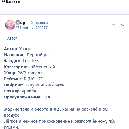
Цитата
comment_2195625
Статистика автора
Yougi
Участники
27 Ноября, 2008
17 г
АВТОР
Автор:
Yougi
Название:
Первый раз.
Фэндом:
Loveless.
Категория:
яой/сёнен-ай.
Жанр:
PWP, romanse.
Рейтинг:
R (NC-17?)
Пейринг:
Нацуо/Рицка/Йоджи.
Размер:
драббл.
Предупреждение:
ООС
Жаркие тела и очертания дыхания на раскалённом
воздухе.
Лёгкое и нежное прикосновение к разгорячённому лбу
губами.