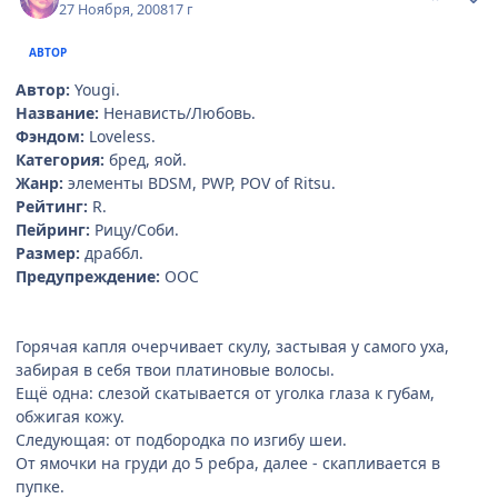
27 Ноября, 2008
17 г
АВТОР
Автор:
Yougi.
Название:
Ненависть/Любовь.
Фэндом:
Loveless.
Категория:
бред, яой.
Жанр:
элементы BDSM, PWP, POV of Ritsu.
Рейтинг:
R.
Пейринг:
Рицу/Соби.
Размер:
драббл.
Предупреждение:
ООС
Горячая капля очерчивает скулу, застывая у самого уха,
забирая в себя твои платиновые волосы.
Ещё одна: слезой скатывается от уголка глаза к губам,
обжигая кожу.
Следующая: от подбородка по изгибу шеи.
От ямочки на груди до 5 ребра, далее - скапливается в
пупке.