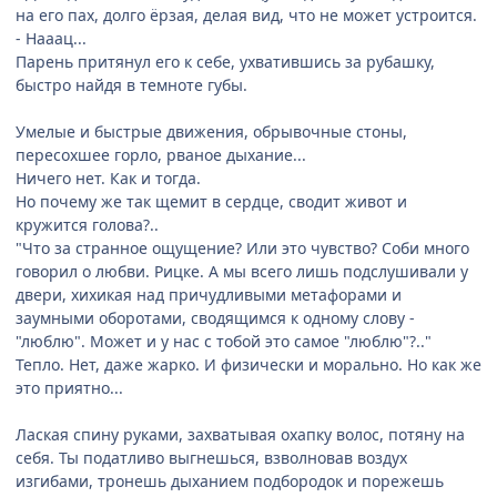
на его пах, долго ёрзая, делая вид, что не может устроится.
- Нааац...
Парень притянул его к себе, ухватившись за рубашку,
быстро найдя в темноте губы.
Умелые и быстрые движения, обрывочные стоны,
пересохшее горло, рваное дыхание...
Ничего нет. Как и тогда.
Но почему же так щемит в сердце, сводит живот и
кружится голова?..
"Что за странное ощущение? Или это чувство? Соби много
говорил о любви. Рицке. А мы всего лишь подслушивали у
двери, хихикая над причудливыми метафорами и
заумными оборотами, сводящимся к одному слову -
"люблю". Может и у нас с тобой это самое "люблю"?.."
Тепло. Нет, даже жарко. И физически и морально. Но как же
это приятно...
Лаская спину руками, захватывая охапку волос, потяну на
себя. Ты податливо выгнешься, взволновав воздух
изгибами, тронешь дыханием подбородок и порежешь