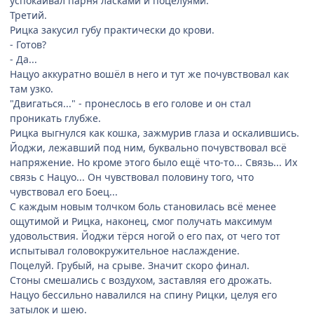
успокаивал парня ласками и поцелуями.
Третий.
Рицка закусил губу практически до крови.
- Готов?
- Да...
Нацуо аккуратно вошёл в него и тут же почувствовал как
там узко.
"Двигаться..." - пронеслось в его голове и он стал
проникать глубже.
Рицка выгнулся как кошка, зажмурив глаза и оскалившись.
Йоджи, лежавший под ним, буквально почувствовал всё
напряжение. Но кроме этого было ещё что-то... Связь... Их
связь с Нацуо... Он чувствовал половину того, что
чувствовал его Боец...
С каждым новым толчком боль становилась всё менее
ощутимой и Рицка, наконец, смог получать максимум
удовольствия. Йоджи тёрся ногой о его пах, от чего тот
испытывал головокружительное наслаждение.
Поцелуй. Грубый, на срыве. Значит скоро финал.
Стоны смешались с воздухом, заставляя его дрожать.
Нацуо бессильно навалился на спину Рицки, целуя его
затылок и шею.