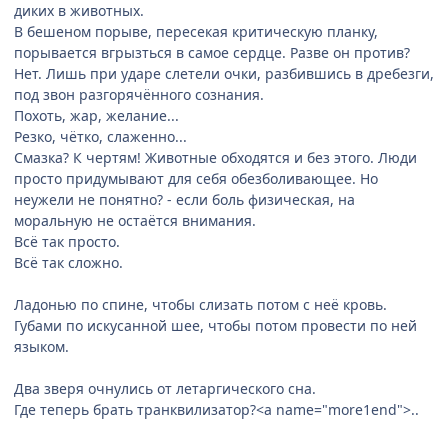
диких в животных.
В бешеном порыве, пересекая критическую планку,
порывается вгрызться в самое сердце. Разве он против?
Нет. Лишь при ударе слетели очки, разбившись в дребезги,
под звон разгорячённого сознания.
Похоть, жар, желание...
Резко, чётко, слаженно...
Смазка? К чертям! Животные обходятся и без этого. Люди
просто придумывают для себя обезболивающее. Но
неужели не понятно? - если боль физическая, на
моральную не остаётся внимания.
Всё так просто.
Всё так сложно.
Ладонью по спине, чтобы слизать потом с неё кровь.
Губами по искусанной шее, чтобы потом провести по ней
языком.
Два зверя очнулись от летаргического сна.
Где теперь брать транквилизатор?<a name="more1end">..