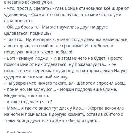
внезапно вскрикнул он.
- Что, прости, сделать? - глаз Бойца становился всё шире от
удивления, - Скажи что ты пошутил, а то мне что-то уже
страшновато...
- Ой, да брось ты! Мы же научились друг на друге
целоваться, помнишь?
- Так это... Ну, во-первых, у меня тогда девушка намечалась,
а во-вторых, это вообще не сравнимо! И тем более в
поцелуях ничего такого не было!
- Вот! - кивнул Йоджи, - И в этом ничего не будет! Просто
помоги мне от них отделаться, ну пожааалуйста... - он
пополз на четвереньках к дивану, на котором лежал Нацуо,
судорожно сжимавший мишку.
- Ты уверен что ничего такого, а? - шёпотом спросил Боец.
- Конечно. Не волнуйся... - Йоджи подполз ещё ближе.
Медленно, как кошка.
- А как это делается-то?
- Ммм... я где-то видел тут диск у Кио... - Жертва вскочила
на ноги и помчалась в другую комнату, оставив сбитого с
толку Бойца думать, что же это было и будет...
- Вот! Видел?!