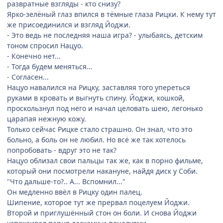
развратные взгляды - кто снизу?
Ярко-зелёный глаз впился в тёмные глаза Рицки. К нему тут
же присоединился и взгляд Йоджи.
- Это ведь не последняя наша игра? - улыбаясь, детским
тоном спросил Нацуо.
- Конечно нет...
- Тогда будем меняться...
- Согласен...
Нацуо навалился на Рицку, заставляя того упереться
руками в кровать и выгнуть спину. Йоджи, кошкой,
проскользнул под него и начал целовать шею, легонько
царапая нежную кожу.
Только сейчас Рицке стало страшно. Он знал, что это
больно, а боль он не любил. Но всё же так хотелось
попробовать - вдруг это не так?
Нацуо облизал свои пальцы так же, как в порно фильме,
который они посмотрели накануне, найдя диск у Соби.
"Что дальше-то?.. А... Вспомнил..."
Он медленно ввёл в Рицку один палец.
Шипение, которое тут же прервал поцелуем Йоджи.
Второй и приглушённый стон он боли. И снова Йоджи