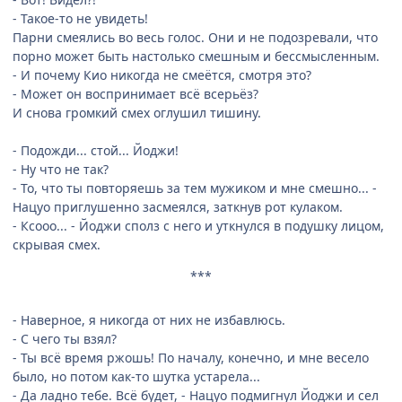
- Такое-то не увидеть!
Парни смеялись во весь голос. Они и не подозревали, что
порно может быть настолько смешным и бессмысленным.
- И почему Кио никогда не смеётся, смотря это?
- Может он воспринимает всё всерьёз?
И снова громкий смех оглушил тишину.
- Подожди... стой... Йоджи!
- Ну что не так?
- То, что ты повторяешь за тем мужиком и мне смешно... -
Нацуо приглушенно засмеялся, заткнув рот кулаком.
- Ксооо... - Йоджи сполз с него и уткнулся в подушку лицом,
скрывая смех.
***
- Наверное, я никогда от них не избавлюсь.
- С чего ты взял?
- Ты всё время ржошь! По началу, конечно, и мне весело
было, но потом как-то шутка устарела...
- Да ладно тебе. Всё будет, - Нацуо подмигнул Йоджи и сел