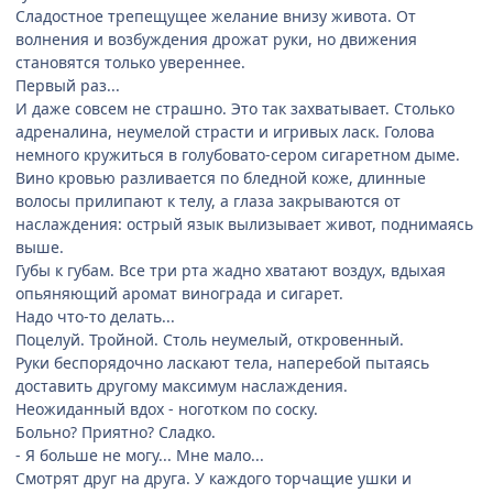
Сладостное трепещущее желание внизу живота. От
волнения и возбуждения дрожат руки, но движения
становятся только увереннее.
Первый раз...
И даже совсем не страшно. Это так захватывает. Столько
адреналина, неумелой страсти и игривых ласк. Голова
немного кружиться в голубовато-сером сигаретном дыме.
Вино кровью разливается по бледной коже, длинные
волосы прилипают к телу, а глаза закрываются от
наслаждения: острый язык вылизывает живот, поднимаясь
выше.
Губы к губам. Все три рта жадно хватают воздух, вдыхая
опьяняющий аромат винограда и сигарет.
Надо что-то делать...
Поцелуй. Тройной. Столь неумелый, откровенный.
Руки беспорядочно ласкают тела, наперебой пытаясь
доставить другому максимум наслаждения.
Неожиданный вдох - ноготком по соску.
Больно? Приятно? Сладко.
- Я больше не могу... Мне мало...
Смотрят друг на друга. У каждого торчащие ушки и