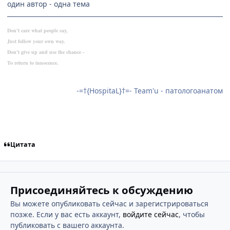
один автор - одна тема
Don't care what people say,
Just follow your own way.
Don't give up and use the chance -
To return to innocence.
-=†{HospitaL}†=- Team'u - патологоанатом
Цитата
Присоединяйтесь к обсуждению
Вы можете опубликовать сейчас и зарегистрироваться
позже. Если у вас есть аккаунт,
войдите сейчас
, чтобы
публиковать с вашего аккаунта.