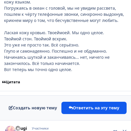
кожу языком.
Погружаясь в океан с головой, мы не увидим рассвета,
пошлем к чёрту телефонные звонки, синхронно выдохнув,
крикнем миру о том, что бесчувственные могут любить.
Лаская кожу кровью. Твоеймоей. Мы одно целое.
Твоймой стон. Твоймой вскрик.
Это уже не просто так. Всё серьёзно.
Глупо и самонадеянно. Поспешно и не обдуманно.
Начинаясь шуткой и заканчиваясь... нет, ничего не
закончилось. Всё только начинается.
Вот теперь мы точно одно целое.
Цитата
Создать новую тему
Ответить на эту тему
comment_2195619
Статистика автора
Yougi
Участники