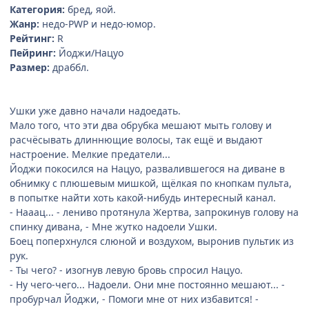
Категория:
бред, яой.
Жанр:
недо-PWP и недо-юмор.
Рейтинг:
R
Пейринг:
Йоджи/Нацуо
Размер:
драббл.
Ушки уже давно начали надоедать.
Мало того, что эти два обрубка мешают мыть голову и
расчёсывать длиннющие волосы, так ещё и выдают
настроение. Мелкие предатели...
Йоджи покосился на Нацуо, развалившегося на диване в
обнимку с плюшевым мишкой, щёлкая по кнопкам пульта,
в попытке найти хоть какой-нибудь интересный канал.
- Нааац... - лениво протянула Жертва, запрокинув голову на
спинку дивана, - Мне жутко надоели Ушки.
Боец поперхнулся слюной и воздухом, выронив пультик из
рук.
- Ты чего? - изогнув левую бровь спросил Нацуо.
- Ну чего-чего... Надоели. Они мне постоянно мешают... -
пробурчал Йоджи, - Помоги мне от них избавится! -