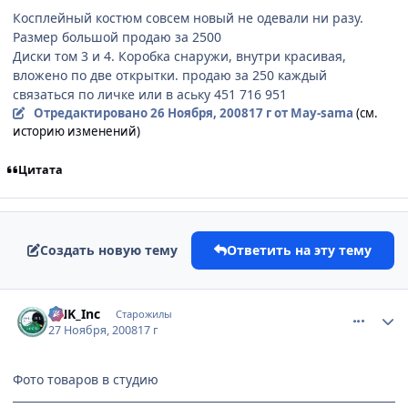
Косплейный костюм совсем новый не одевали ни разу.
Размер большой продаю за 2500
Диски том 3 и 4. Коробка снаружи, внутри красивая,
вложено по две открытки. продаю за 250 каждый
связаться по личке или в аську 451 716 951
Отредактировано
26 Ноября, 2008
17 г
от May-sama
(см.
историю изменений)
Цитата
Создать новую тему
Ответить на эту тему
comment_2195442
Статистика автора
DNK_Inc
Старожилы
27 Ноября, 2008
17 г
Фото товаров в студию