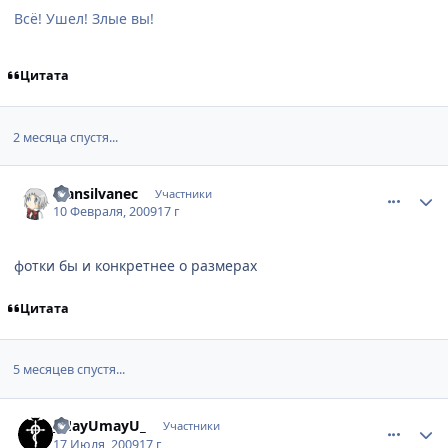
Всё! Ушел! Злые вы!
Цитата
2 месяца спустя...
comment_2228329
Статистика автора
Transilvanec
Участники
10 Февраля, 2009
17 г
фотки бы и конкретнее о размерах
Цитата
5 месяцев спустя...
comment_2296518
Статистика автора
_MayUmayU_
Участники
17 Июля, 2009
17 г