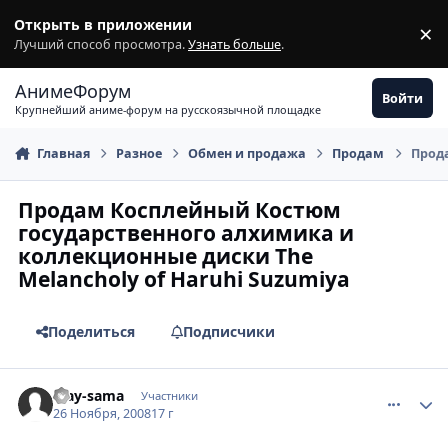
Перейти к содержимому
Открыть в приложении
×
З
Лучший способ просмотра.
Узнать больше
.
АнимеФорум
Войти
Крупнейший аниме-форум на русскоязычной площадке
Главная
Разное
Обмен и продажа
Продам
Прода
Продам Косплейный Костюм
государственного алхимика и
коллекционные диски The
Melancholy of Haruhi Suzumiya
Поделиться
Подписчики
comment_2195310
Статистика автора
May-sama
Участники
26 Ноября, 2008
17 г