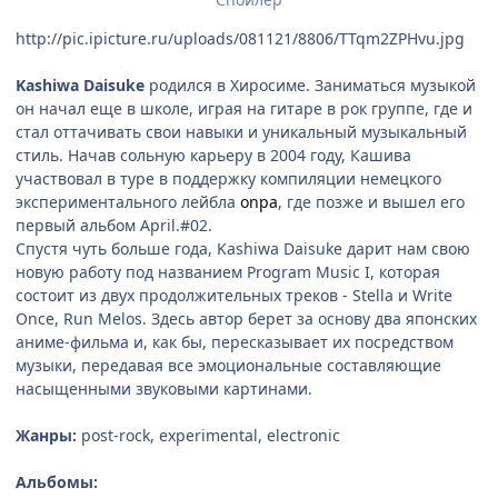
http://pic.ipicture.ru/uploads/081121/8806/TTqm2ZPHvu.jpg
Kashiwa Daisuke
родился в Хиросиме. Заниматься музыкой
он начал еще в школе, играя на гитаре в рок группе, где и
стал оттачивать свои навыки и уникальный музыкальный
стиль. Начав сольную карьеру в 2004 году, Кашива
участвовал в туре в поддержку компиляции немецкого
экспериментального лейбла
onpa
, где позже и вышел его
первый альбом April.#02.
Cпустя чуть больше года, Kashiwa Daisuke дарит нам свою
новую работу под названием Program Music I, которая
состоит из двух продолжительных треков - Stella и Write
Once, Run Melos. Здесь автор берет за основу два японских
аниме-фильма и, как бы, пересказывает их посредством
музыки, передавая все эмоциональные составляющие
насыщенными звуковыми картинами.
Жанры:
post-rock, experimental, electronic
Альбомы: