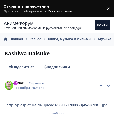
Перейти к содержимому
Открыть в приложении
×
З
Лучший способ просмотра.
Узнать больше
.
АнимеФорум
Войти
Крупнейший аниме-форум на русскоязычной площадке
Главная
Разное
Книги, музыка и фильмы
Музыка
Kashiwa Daisuke
Поделиться
Подписчики
comment_2192992
Статистика автора
ТопоР
Старожилы
21 Ноября, 2008
17 г
http://pic.ipicture.ru/uploads/081121/8806/sJ4W9Xd0zD.jpg
Спойлер