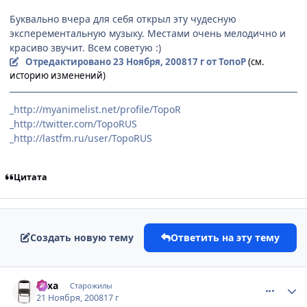
Буквально вчера для себя открыл эту чудесную
эксперементальную музыку. Местами очень мелодично и
красиво звучит. Всем советую :)
Отредактировано
23 Ноября, 2008
17 г
от ТопоР
(см.
историю изменений)
_http://myanimelist.net/profile/TopoR
_http://twitter.com/TopoRUS
_http://lastfm.ru/user/TopoRUS
Цитата
Создать новую тему
Ответить на эту тему
comment_2193016
Статистика автора
xaxa
Старожилы
21 Ноября, 2008
17 г