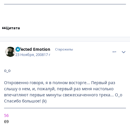
Цитата
comment_2193933
Статистика автора
Infected Emotion
Старожилы
23 Ноября, 2008
17 г
о_о
Откровенно говоря, я в полном восторге... Первый раз
слышу о нем, и, пожалуй, первый раз меня настолько
впечатляют первые минуты свежескаченного трека... О_о
Спасибо большое! (k)
56
69