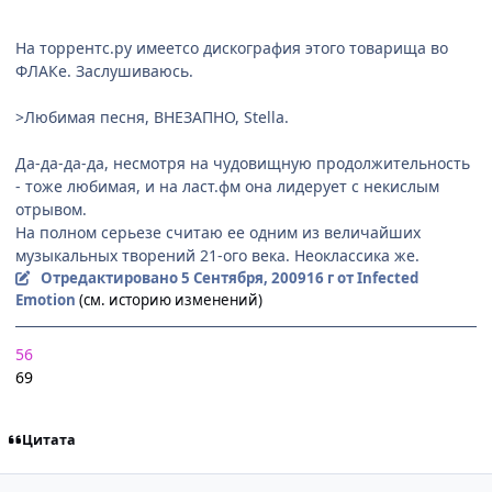
На торрентс.ру имеетсо дискография этого товарища во
ФЛАКе. Заслушиваюсь.
>Любимая песня, ВНЕЗАПНО, Stella.
Да-да-да-да, несмотря на чудовищную продолжительность
- тоже любимая, и на ласт.фм она лидерует с некислым
отрывом.
На полном серьезе считаю ее одним из величайших
музыкальных творений 21-ого века. Неоклассика же.
Отредактировано
5 Сентября, 2009
16 г
от Infected
Emotion
(см. историю изменений)
56
69
Цитата