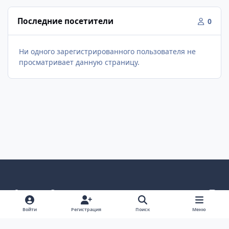
Последние посетители
0
Ни одного зарегистрированного пользователя не
просматривает данную страницу.
Светлый режим
Темный режим
Как в системе
v
k
Язык
Политика конфиденциальности
Войти
Регистрация
Поиск
Меню
Связаться с нами
Cookies