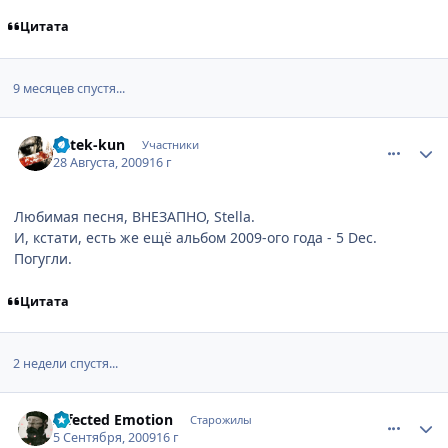
Цитата
9 месяцев спустя...
comment_2322393
Статистика автора
Aztek-kun
Участники
28 Августа, 2009
16 г
Любимая песня, ВНЕЗАПНО, Stella.
И, кстати, есть же ещё альбом 2009-ого года - 5 Dec.
Погугли.
Цитата
2 недели спустя...
comment_2328193
Статистика автора
Infected Emotion
Старожилы
5 Сентября, 2009
16 г