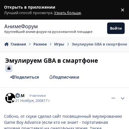
Перейти к содержимому
Открыть в приложении
×
З
Лучший способ просмотра.
Узнать больше
.
АнимеФорум
Войти
Крупнейший аниме-форум на русскоязычной площадке
Главная
Разное
Игры
Эмулируем GBA в смартфоне
Эмулируем GBA в смартфоне
Поделиться
Подписчики
comment_2192824
Статистика автора
RAM
Участники
21 Ноября, 2008
17 г
Собсно, от скуки сделал сайт посвященный эмулированию
Game Boy Advance (если кто не знает - портативная
игровая приставка) на смартфонах Нокия. Также