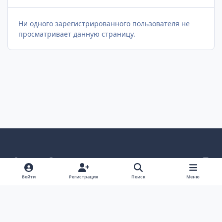
Ни одного зарегистрированного пользователя не
просматривает данную страницу.
Светлый режим
Темный режим
Как в системе
v
k
Язык
Политика конфиденциальности
Войти
Регистрация
Поиск
Меню
Связаться с нами
Cookies
project25
Powered by
Invision Community