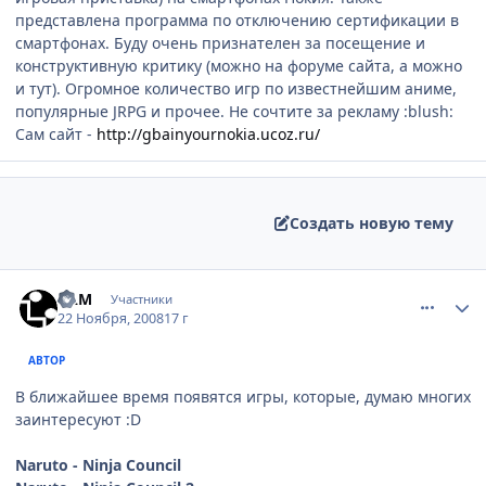
представлена программа по отключению сертификации в
смартфонах. Буду очень признателен за посещение и
конструктивную критику (можно на форуме сайта, а можно
и тут). Огромное количество игр по известнейшим аниме,
популярные JRPG и прочее. Не сочтите за рекламу :blush:
Сам сайт -
http://gbainyournokia.ucoz.ru/
Создать новую тему
comment_2193531
Статистика автора
RAM
Участники
22 Ноября, 2008
17 г
АВТОР
В ближайшее время появятся игры, которые, думаю многих
заинтересуют :D
Naruto - Ninja Council