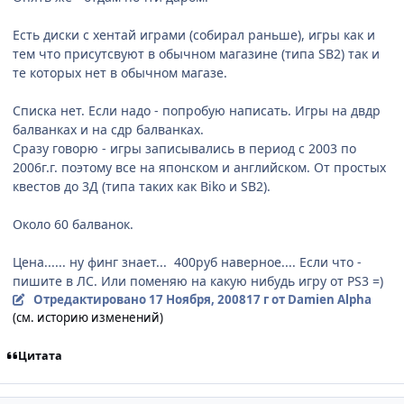
Есть диски с хентай играми (собирал раньше), игры как и
тем что присутсвуют в обычном магазине (типа SB2) так и
те которых нет в обычном магазе.
Списка нет. Если надо - попробую написать. Игры на двдр
балванках и на сдр балванках.
Сразу говорю - игры записывались в период с 2003 по
2006г.г. поэтому все на японском и английском. От простых
квестов до 3Д (типа таких как Biko и SB2).
Около 60 балванок.
Цена...... ну финг знает... 400руб наверное.... Если что -
пишите в ЛС. Или поменяю на какую нибудь игру от PS3 =)
Отредактировано
17 Ноября, 2008
17 г
от Damien Alpha
(см. историю изменений)
Цитата