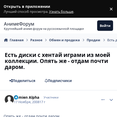
Перейти к содержимому
Открыть в приложении
×
З
Лучший способ просмотра.
Узнать больше
.
АнимеФорум
Войти
Крупнейший аниме-форум на русскоязычной площадке
Главная
Разное
Обмен и продажа
Продам
Есть 
Есть диски с хентай играми из моей
коллекции. Опять же - отдам почти
даром.
Поделиться
Подписчики
comment_2190482
Статистика автора
Damien Alpha
Участники
17 Ноября, 2008
17 г
Опять же - отдам почти даром.